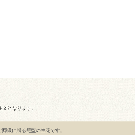
。
注文となります。
ご葬儀に贈る籠型の生花です。