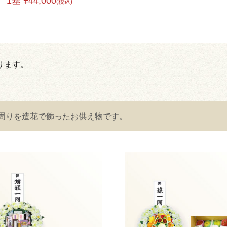
1基 ¥44,000
(税込)
ります。
。
周りを造花で飾ったお供え物です。