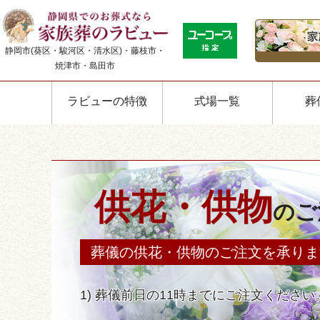
静岡市(葵区・駿河区・清水区)・藤枝市・
焼津市・島田市
ラビューの特徴
式場一覧
葬
供花・供物
のご
葬儀の供花・供物のご注文を
承りま
1) 葬儀前日の11時までにご注文ください