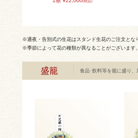
1基 ¥22,000
(税込)
※通夜・告別式の生花はスタンド生花のご注文とな
※季節によって花の種類が異なることがございます
盛籠
食品･飲料等を籠に盛り、