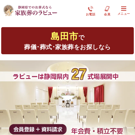
メニュー
お電話
会員
島田市
で
葬儀･葬式･家族葬をお探しなら