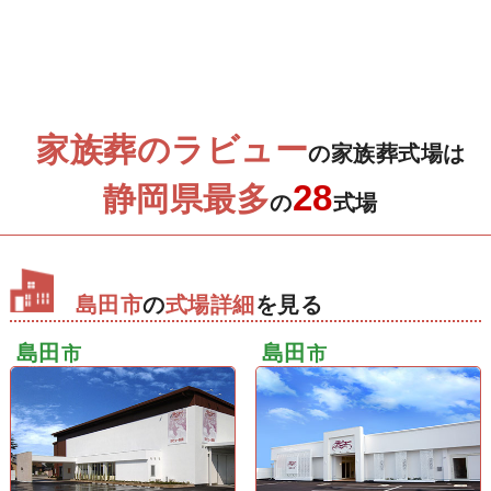
家族葬のラビュー
の家族葬式場は
28
静岡県最多
の
式場
島田市
の
式場詳細
を見る
島田
島田
市
市