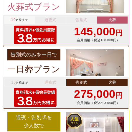
火葬式プラン
10
通夜式
告別式
火葬
名様まで
145,000
円
会員価格（税込160,000円）
告別式のみを一日で
一日葬プラン
15
通夜式
告別式
火葬
名様まで
275,000
円
会員価格（税込303,000円）
通夜・告別式を
少人数で