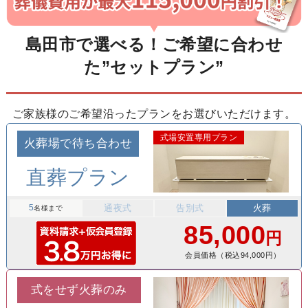
島田市で選べる！ご希望に合わせ
た”セットプラン”
ご家族様のご希望沿ったプランをお選びいただけます。
式場安置専用プラン
火葬場で待ち合わせ
直葬プラン
5
通夜式
告別式
火葬
名様まで
85,000
円
会員価格（税込94,000円）
式をせず火葬のみ