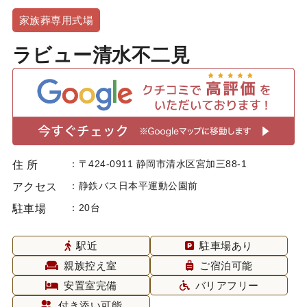
家族葬専用式場
ラビュー清水不二見
〒424-0911 静岡市清水区宮加三88-1
住 所
静鉄バス日本平運動公園前
アクセス
20台
駐車場
駅近
駐車場あり
親族控え室
ご宿泊可能
安置室完備
バリアフリー
付き添い可能