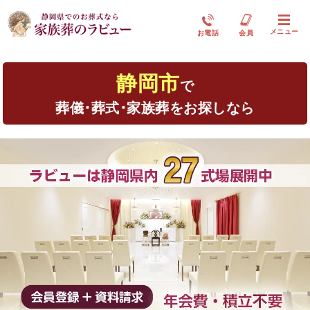
メニュー
お電話
会員
静岡市
で
葬儀･葬式･家族葬をお探しなら