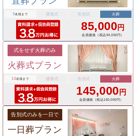
直葬プラン
5
通夜式
告別式
火葬
名様まで
85,000
円
会員価格（税込94,000円）
式をせず火葬のみ
火葬式プラン
10
通夜式
告別式
火葬
名様まで
145,000
円
会員価格（税込160,000円）
告別式のみを一日で
一日葬プラン