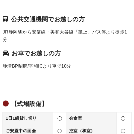
公共交通機関でお越しの方
JR静岡駅から安倍線・美和大谷線「籠上」バス停より徒歩1
分
お車でお越しの方
静清BP昭府/平和ICより車で10分
【式場設備】
1日1組貸し切り
会食室
◯
◯
ご安置中の面会
控室（和室）
◯
◯