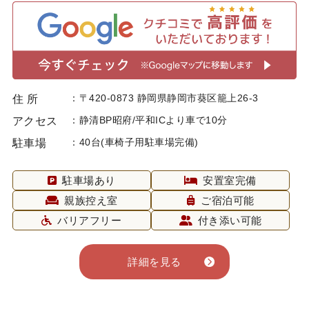
〒420-0873 静岡県静岡市葵区籠上26-3
住 所
静清BP昭府/平和ICより車で10分
アクセス
40台(車椅子用駐車場完備)
駐車場
駐車場あり
安置室完備
親族控え室
ご宿泊可能
バリアフリー
付き添い可能
詳細を見る