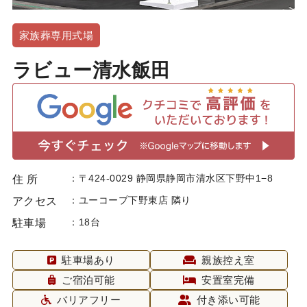
家族葬専用式場
ラビュー清水飯田
〒424-0029 静岡県静岡市清水区下野中1−8
住 所
ユーコープ下野東店 隣り
アクセス
18台
駐車場
駐車場あり
親族控え室
ご宿泊可能
安置室完備
バリアフリー
付き添い可能