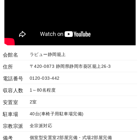
ラビュー静岡籠上
会館名
〒420-0873 静岡県静岡市葵区籠上26-3
住所
0120-033-442
電話番号
1～80名程度
収容人数
2室
安置室
40台(車椅子用駐車場完備)
駐車場
全宗派対応
宗教宗派
個室型安置室2部屋完備・式場2部屋完備
備考