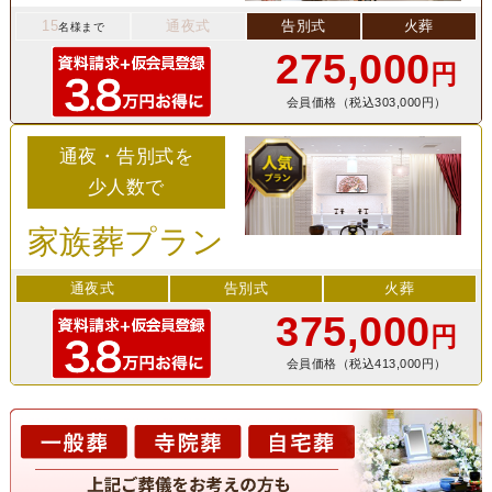
15
通夜式
告別式
火葬
名様まで
275,000
円
会員価格（税込303,000円）
通夜・告別式を
少人数で
家族葬プラン
通夜式
告別式
火葬
375,000
円
会員価格（税込413,000円）