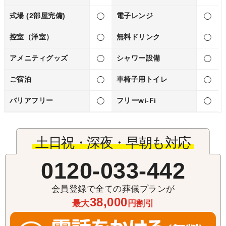
式場 (2部屋完備)
電子レンジ
◯
◯
控室（洋室）
無料ドリンク
◯
◯
アメニティグッズ
シャワー設備
◯
◯
ご宿泊
車椅子用トイレ
◯
◯
バリアフリー
フリーwi‐Fi
◯
◯
土日祝・深夜・早朝も対応
0120-033-442
会員登録で全ての葬儀プランが
38,000
最大
円割引