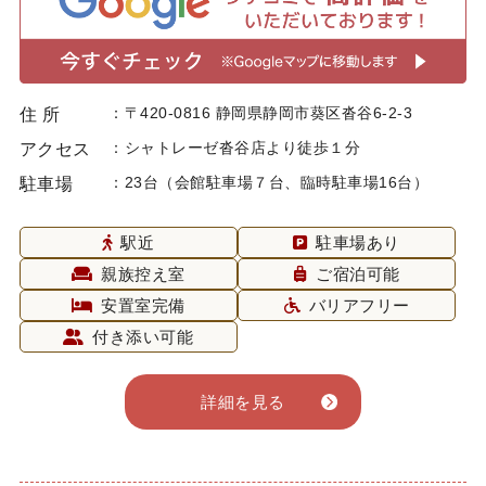
〒420-0816 静岡県静岡市葵区沓谷6-2-3
住 所
シャトレーゼ沓谷店より徒歩１分
アクセス
23台（会館駐車場７台、臨時駐車場16台）
駐車場
駅近
駐車場あり
親族控え室
ご宿泊可能
安置室完備
バリアフリー
付き添い可能
詳細を見る