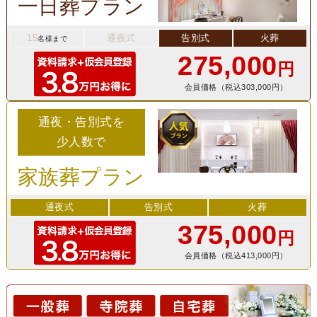
一日葬プラン
15
通夜式
告別式
火葬
名様まで
275,000
円
会員価格（税込303,000円）
通夜・告別式を
少人数で
家族葬プラン
通夜式
告別式
火葬
375,000
円
会員価格（税込413,000円）