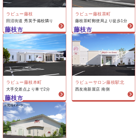
ラビュー藤枝
ラビュー藤枝茶町
田沼街道 秀英予備校隣り
藤枝茶町郵便局より徒歩1分
藤枝
藤枝
市
市
ラビューサロン藤枝駅北
ラビュー藤枝本町
西友南新屋店 南側
大手交差点より車で2分
藤枝
市