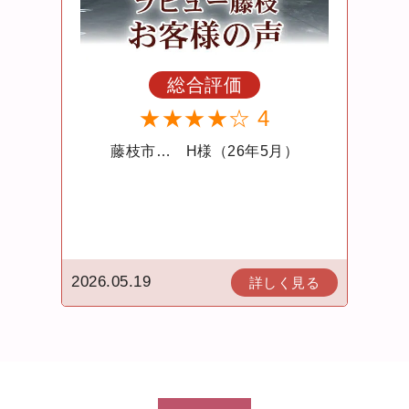
総合評価
★★★★★ 5
）
藤枝市… F様（26年5月）
2026.05.15
2026.
見る
詳しく見る