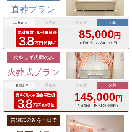
直葬プラン
5
通夜式
告別式
火葬
名様まで
85,000
円
会員価格（税込94,000円）
式をせず火葬のみ
火葬式プラン
10
通夜式
告別式
火葬
名様まで
145,000
円
会員価格（税込160,000円）
告別式のみを一日で