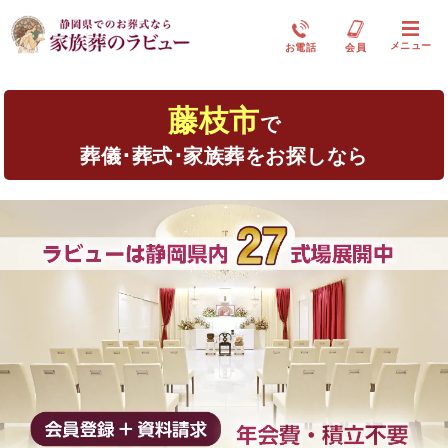
メニュー
お電話
会員
藤枝市
で
葬儀･葬式･家族葬をお探しなら