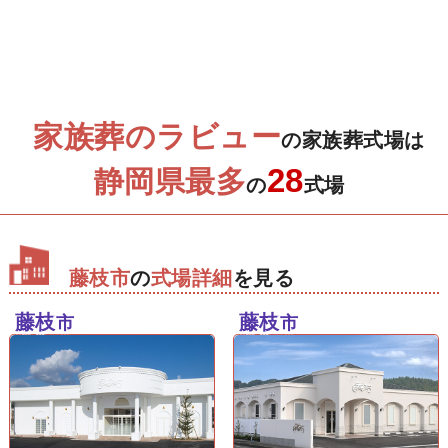
家族葬のラビュー
の家族葬式場は
28
静岡県最多
の
式場
藤枝市
の
式場詳細
を見る
藤枝
藤枝
市
市