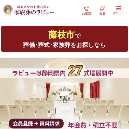
メニュー
お電話
会員
藤枝市
で
葬儀･葬式･家族葬をお探しなら