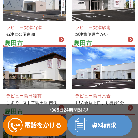
ラビュー焼津石津
ラビュー焼津駅南
石津西公園東側
焼津郵便局向かい
島田
島田
市
市
ラビュー島田稲荷
ラビュー島田六合
しずてつストア島田店 南側
JR六合駅北口より徒歩1分
365日24時間対応
島田
市