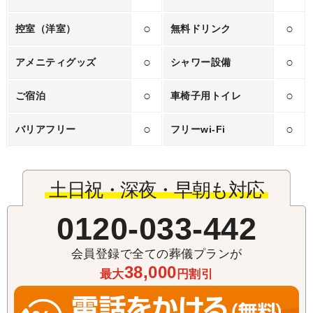
○
○
控室（洋室）
無料ドリンク
○
○
アメニティグッズ
シャワー設備
○
○
ご宿泊
車椅子用トイレ
○
○
バリアフリー
フリーwi‐Fi
土日祝・深夜・早朝も対応
0120-033-442
会員登録で全ての葬儀プランが
38,000
最大
円割引