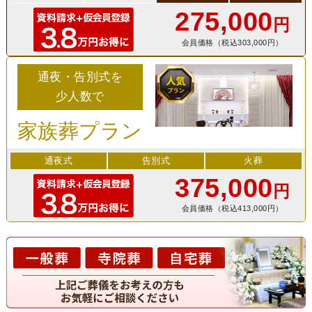
275,000
円
会員価格（税込303,000円）
通夜・告別式を
少人数で
家族葬プラン
通夜式
告別式
火葬
375,000
円
会員価格（税込413,000円）