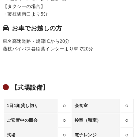
【タクシーの場合】
・藤枝駅南口より5分
お車でお越しの方
東名高速道路・焼津ICから20分
藤枝バイパス谷稲葉インターより車で20分
【式場設備】
○
○
1日1組貸し切り
会食室
○
○
ご安置中の面会
控室（和室）
○
○
式場
電子レンジ