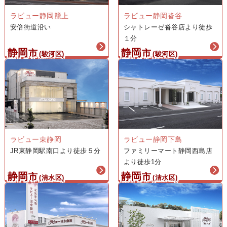
ラビュー静岡籠上
ラビュー静岡沓谷
安倍街道沿い
シャトレーゼ沓谷店より徒歩
１分
静岡
静岡
市
市
(駿河区)
(駿河区)
ラビュー東静岡
ラビュー静岡下島
JR東静岡駅南口より徒歩５分
ファミリーマート静岡西島店
より徒歩1分
静岡
静岡
市
市
(清水区)
(清水区)