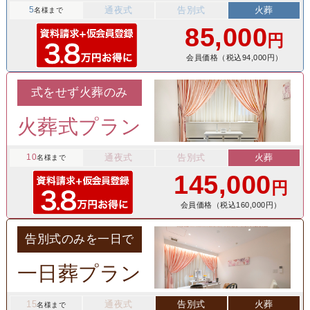
5
通夜式
告別式
火葬
名様まで
85,000
円
会員価格（税込94,000円）
式をせず火葬のみ
火葬式プラン
10
通夜式
告別式
火葬
名様まで
145,000
円
会員価格（税込160,000円）
告別式のみを一日で
一日葬プラン
15
通夜式
告別式
火葬
名様まで