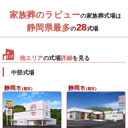
家族葬のラビュー
の家族葬式場は
28
静岡県最多
の
式場
他エリア
の式場
詳細
を見る
中部式場
静岡
静岡
市
市
(葵区)
(葵区)