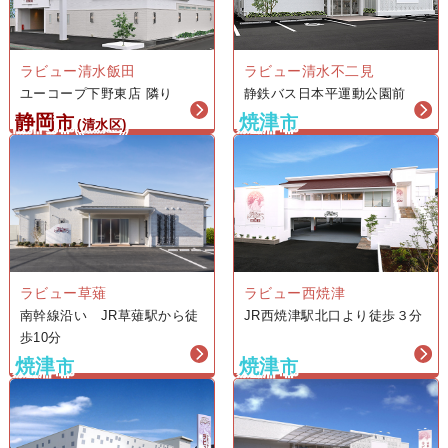
ラビュー清水飯田
ラビュー清水不二見
ユーコープ下野東店 隣り
静鉄バス日本平運動公園前
静岡
焼津
市
市
(清水区)
ラビュー西焼津
ラビュー草薙
JR西焼津駅北口より徒歩３分
南幹線沿い JR草薙駅から徒
歩10分
焼津
焼津
市
市