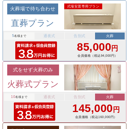
式場安置専用プラン
火葬場で待ち合わせ
直葬プラン
5
通夜式
告別式
火葬
名様まで
85,000
円
会員価格（税込94,000円）
式をせず火葬のみ
火葬式プラン
10
通夜式
告別式
火葬
名様まで
145,000
円
会員価格（税込160,000円）