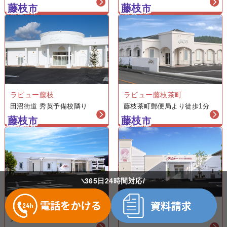
藤枝
藤枝
市
市
ラビュー藤枝
ラビュー藤枝茶町
田沼街道 秀英予備校隣り
藤枝茶町郵便局より徒歩1分
藤枝
藤枝
市
市
365日24時間対応
ラビューサロン藤枝駅北
ラビュー藤枝本町
西友南新屋店 南側
大手交差点より車で2分