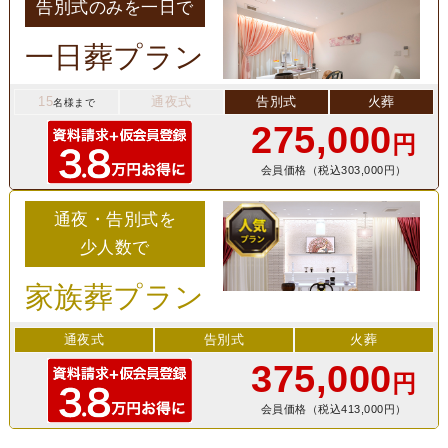
告別式のみを一日で
一日葬プラン
15
通夜式
告別式
火葬
名様まで
275,000
円
会員価格（税込303,000円）
通夜・告別式を
少人数で
家族葬プラン
通夜式
告別式
火葬
375,000
円
会員価格（税込413,000円）