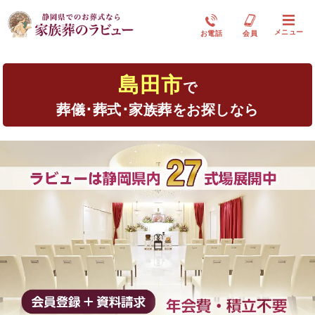
メニュー
お電話
会員
島田市
で
葬儀･葬式･家族葬をお探しなら