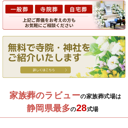
家族葬のラビュー
の家族葬式場は
28
静岡県最多
の
式場