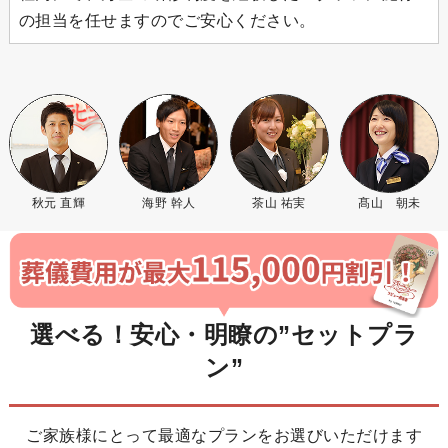
の担当を任せますのでご安心ください。
秋元 直輝
海野 幹人
茶山 祐実
髙山 朝未
選べる！安心・明瞭の”セットプラ
ン”
ご家族様にとって最適なプランをお選びいただけます