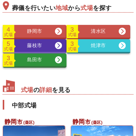
葬儀を行いたい
地域
から
式場
を探す
4
3
静岡市
清水区
式場
式場
5
3
藤枝市
焼津市
式場
式場
3
島田市
式場
式場
の
詳細
を見る
中部式場
静岡
静岡
市
市
(葵区)
(葵区)