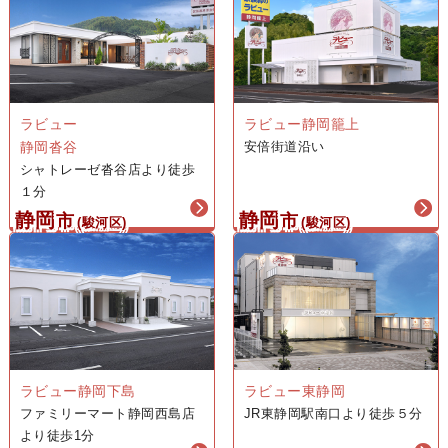
ラビュー
ラビュー静岡籠上
静岡沓谷
安倍街道沿い
シャトレーゼ沓谷店より徒歩
１分
静岡
静岡
市
市
(駿河区)
(駿河区)
ラビュー静岡下島
ラビュー東静岡
ファミリーマート静岡西島店
JR東静岡駅南口より徒歩５分
より徒歩1分