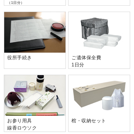
（1日分）
役所手続き
ご遺体保全費
1日分
お参り用具
棺・収納セット
線香ロウソク