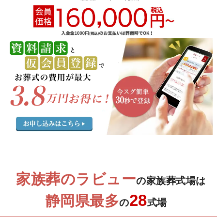
家族葬のラビュー
の家族葬式場は
28
静岡県最多
の
式場