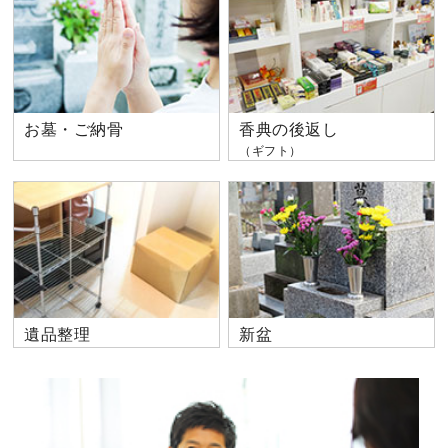
お墓・ご納骨
香典の後返し
（ギフト）
遺品整理
新盆