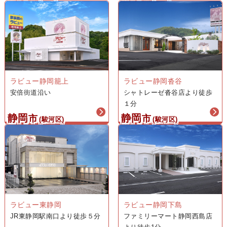
ラビュー静岡籠上
ラビュー静岡沓谷
安倍街道沿い
シャトレーゼ沓谷店より徒歩
１分
静岡
静岡
市
市
(駿河区)
(駿河区)
ラビュー東静岡
ラビュー静岡下島
JR東静岡駅南口より徒歩５分
ファミリーマート静岡西島店