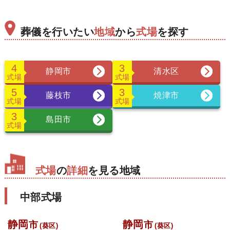
葬儀を行いたい
地域
から
式場
を探す
4
3
静岡市
清水区
式場
式場
5
3
藤枝市
焼津市
式場
式場
3
島田市
式場
式場
の
詳細
を見る地域
中部式場
静岡
静岡
市
市
(葵区)
(葵区)