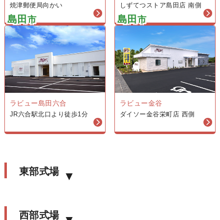
焼津郵便局向かい
しずてつストア島田店 南側
島田
島田
市
市
ラビュー金谷
ラビュー島田六合
ダイソー金谷栄町店 西側
JR六合駅北口より徒歩1分
東部式場
西部式場