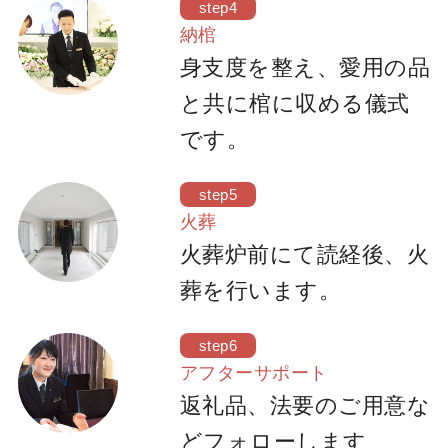
step4
納棺
身支度を整え、愛用の品
と共に棺に収める儀式
です。
step5
火葬
火葬炉前にて読経後、火
葬を行います。
step6
アフターサポート
返礼品、法要のご用意な
どフォローします