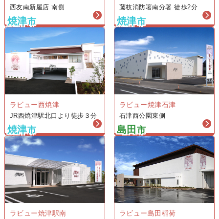
藤枝消防署南分署 徒歩2分
西友南新屋店 南側
焼津
焼津
市
市
ラビュー西焼津
ラビュー焼津石津
JR西焼津駅北口より徒歩３分
石津西公園東側
焼津
島田
市
市
ラビュー焼津駅南
ラビュー島田稲荷