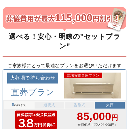
選べる！安心・明瞭の”セットプラ
ン”
ご家族様にとって最適なプランをお選びいただけます
式場安置専用プラン
火葬場で待ち合わせ
直葬プラン
5
通夜式
告別式
火葬
名様まで
85,000
円
会員価格（税込94,000円）