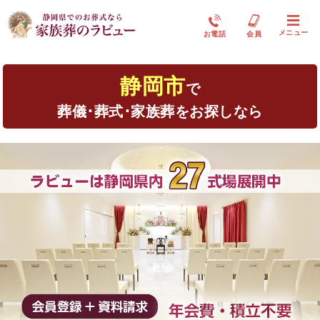
メニュー
お電話
会員
静岡市
で
葬儀･葬式･家族葬をお探しなら