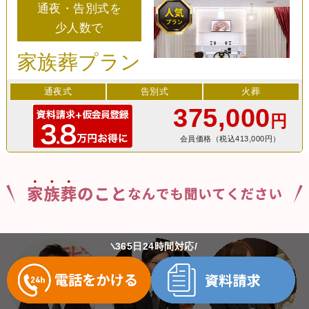
通夜・告別式を
少人数で
家族葬プラン
通夜式
告別式
火葬
375,000
円
会員価格（税込413,000円）
365日24時間対応