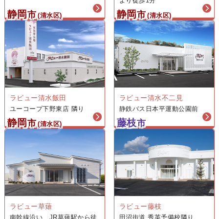
より徒歩1分
静岡
静岡
市
市
(清水区)
(清水区)
ラビュー清水飯田
ラビュー清水不二見
ユーコープ下野東店 隣り
静鉄バス日本平運動公園前
静岡
藤枝
市
市
(清水区)
ラビュー藤枝
ラビュー草薙
田沼街道 秀英予備校隣り
南幹線沿い JR草薙駅から徒