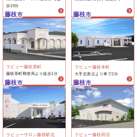
歩10分
藤枝
藤枝
市
市
ラビュー藤枝茶町
ラビュー藤枝本町
藤枝茶町郵便局より徒歩1分
大手交差点より車で2分
藤枝
藤枝
市
市
ラビュー藤枝田沼
ラビューサロン藤枝駅北