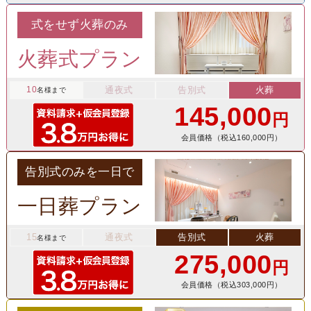
式をせず火葬のみ
火葬式プラン
10
通夜式
告別式
火葬
名様まで
145,000
円
会員価格（税込160,000円）
告別式のみを一日で
一日葬プラン
15
通夜式
告別式
火葬
名様まで
275,000
円
会員価格（税込303,000円）