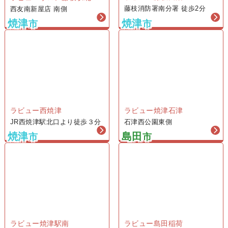
ラビュー藤枝田沼
1日葬プラン
ラビューサロン藤枝駅北
藤枝消防署南分署 徒歩2分
西友南新屋店 南側
115
焼津
焼津
市
市
1,145,000
円
一般価格 税込1,375,000円
会員価格（税込1,260,000円）
1日葬プラン
ラビュー西焼津
ラビュー焼津石津
155
JR西焼津駅北口より徒歩３分
石津西公園東側
焼津
島田
1,545,000
市
市
円
一般価格 税込1,815,000円
会員価格（税込1,700,000円）
家族葬プラン