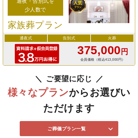
通夜・告別式を
少人数で
家族葬プラン
通夜式
告別式
火葬
375,000
円
会員価格（税込413,000円）
ご要望に応じ
様々なプラン
からお選びい
ただけます
ご葬儀プラン一覧