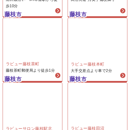
625,000
円
ラビュー藤枝
ラビュー草薙
田沼街道 秀英予備校隣り
南幹線沿い JR草薙駅から徒
一般価格 税込748,000円
会員価格（税込688,000円）
歩10分
藤枝
藤枝
市
市
1日葬プラン
73
725,000
円
一般価格 税込858,000円
会員価格（税込798,000円）
ラビュー藤枝茶町
ラビュー藤枝本町
藤枝茶町郵便局より徒歩1分
大手交差点より車で2分
1日葬プラン
藤枝
藤枝
市
市
93
925,000
円
一般価格 税込1,078,000円
会員価格（税込1,018,000円）