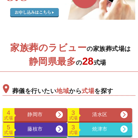
家族葬のラビュー
の家族葬式場は
28
静岡県最多
の
式場
葬儀を行いたい
地域
から
式場
を探す
4
3
静岡市
清水区
式場
式場
5
3
藤枝市
焼津市
式場
式場