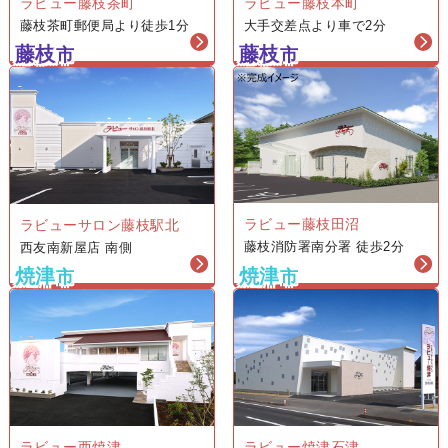
ラビュー藤枝茶町
ラビュー藤枝本町
藤枝茶町郵便局より徒歩1分
大手交差点より車で2分
藤枝
藤枝
市
市
ラビュー藤枝田沼
ラビューサロン藤枝駅北
藤枝消防署南分署 徒歩2分
西友南新屋店 南側
焼津
焼津
市
市
ラビュー西焼津
ラビュー焼津石津