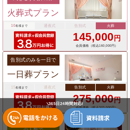
火葬式プラン
10
通夜式
告別式
火葬
名様まで
145,000
円
会員価格（税込160,000円）
告別式のみを一日で
一日葬プラン
15
通夜式
告別式
火葬
名様まで
275,000
円
365日24時間対応
会員価格（税込303,000円）
通夜・告別式を
少人数で