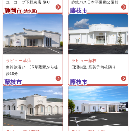
ユーコープ下野東店 隣り
静鉄バス日本平運動公園前
静岡
藤枝
市
市
(清水区)
ラビュー藤枝
ラビュー草薙
田沼街道 秀英予備校隣り
南幹線沿い JR草薙駅から徒
歩10分
藤枝
藤枝
市
市