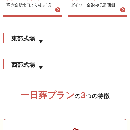
ダイソー金谷栄町店 西側
JR六合駅北口より徒歩1分
東部式場
西部式場
一日葬プラン
3
の
つの特徴