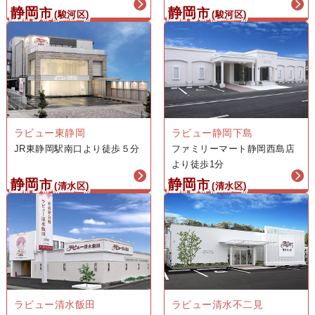
静岡
静岡
市
市
(駿河区)
(駿河区)
ラビュー東静岡
ラビュー静岡下島
JR東静岡駅南口より徒歩５分
ファミリーマート静岡西島店
より徒歩1分
静岡
静岡
市
市
(清水区)
(清水区)
ラビュー清水飯田
ラビュー清水不二見