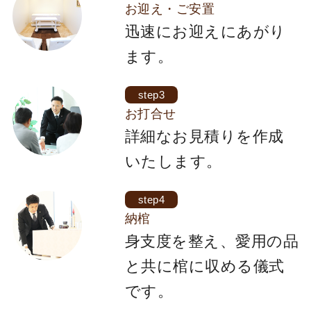
お迎え・ご安置
迅速にお迎えにあがり
ます。
step3
お打合せ
詳細なお見積りを作成
いたします。
step4
納棺
身支度を整え、愛用の品
と共に棺に収める儀式
です。