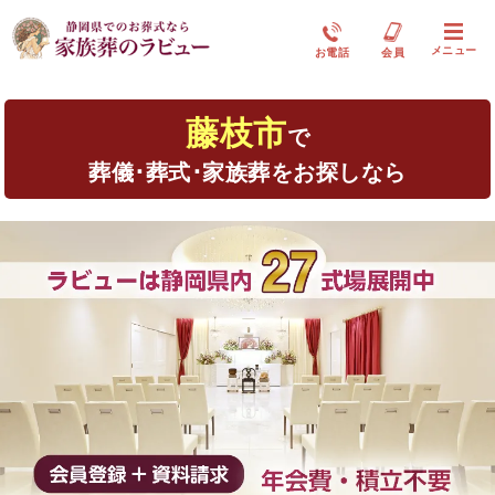
メニュー
お電話
会員
藤枝市
で
葬儀･葬式･家族葬をお探しなら