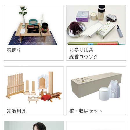
枕飾り
お参り用具
線香ロウソク
宗教用具
棺・収納セット