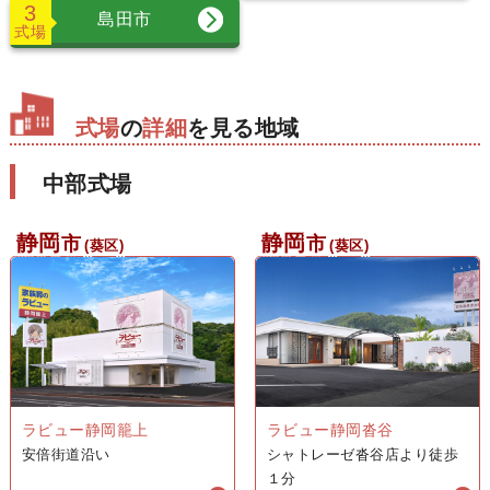
3
島田市
式場
式場
の
詳細
を見る地域
中部式場
静岡
静岡
市
市
(葵区)
(葵区)
ラビュー静岡籠上
ラビュー静岡沓谷
安倍街道沿い
シャトレーゼ沓谷店より徒歩
１分