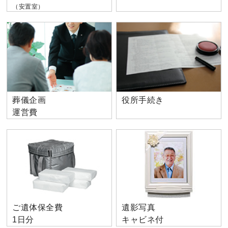
（安置室）
葬儀企画
役所手続き
運営費
ご遺体保全費
遺影写真
1日分
キャビネ付