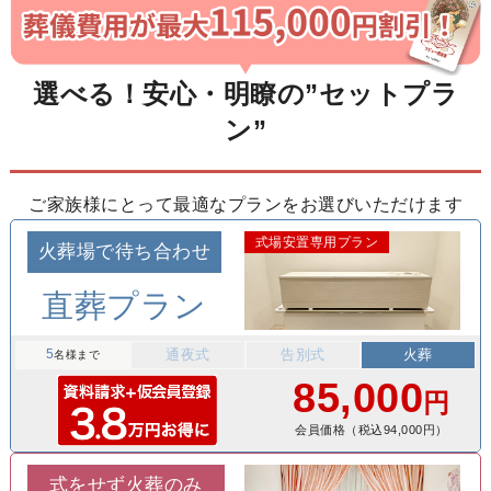
選べる！安心・明瞭の”セットプラ
ン”
ご家族様にとって最適なプランをお選びいただけます
式場安置専用プラン
火葬場で待ち合わせ
直葬プラン
5
通夜式
告別式
火葬
名様まで
85,000
円
会員価格（税込94,000円）
式をせず火葬のみ