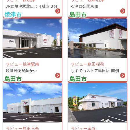
JR西焼津駅北口より徒歩３分
石津西公園東側
焼津
島田
市
市
ラビュー焼津駅南
ラビュー島田稲荷
焼津郵便局向かい
しずてつストア島田店 南側
島田
島田
市
市
ラビュー金谷
ラビュー島田六合