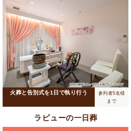
火葬と告別式を1日で執り行う
参列者5名様
まで
ラビューの一日葬