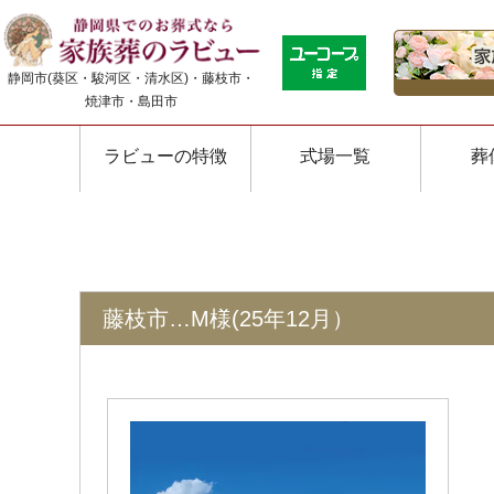
静岡市(葵区・駿河区・清水区)・藤枝市・
焼津市・島田市
ラビューの特徴
式場一覧
葬
藤枝市…M様(25年12月）