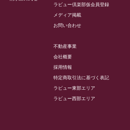
2024年3月
ラビュー倶楽部仮会員登録
お客様の声
(891)
ラビュー西焼津イベント情報
(42)
2024年2月
ラビュー静岡下島
メディア掲載
(54)
ラビュー島田六合イベント情報
(31)
2024年1月
ラビュー東静岡
お問い合わせ
(66)
ラビュー静岡籠上イベント情報
(25)
2023年12月
ラビューリビング静岡沓谷
(50)
ラビュー金谷イベント情報
(18)
2023年11月
ラビュー藤枝
不動産事業
(190)
ラビュー藤枝本町イベント情報
(18)
2023年10月
ラビュー藤枝茶町
会社概要
(89)
ラビュー草薙イベント情報
(10)
2023年9月
ラビュー島田稲荷
採用情報
(130)
ラビュー藤枝田沼イベント情報
(3)
2023年8月
ラビュー焼津石津
特定商取引法に基づく表記
(113)
2023年7月
ラビュー藤枝駅北
ラビュー東部エリア
(56)
2023年6月
ラビュー清水飯田
ラビュー西部エリア
(29)
2023年5月
ラビュー西焼津
(77)
2023年4月
ラビュー島田六合
(28)
2023年3月
ラビュー静岡籠上
(3)