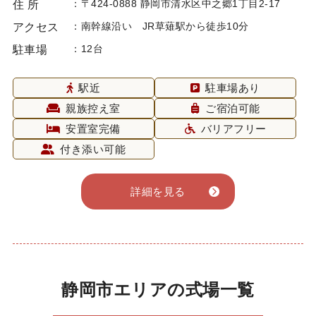
〒424-0888 静岡市清水区中之郷1丁目2-17
住 所
南幹線沿い JR草薙駅から徒歩10分
アクセス
12台
駐車場
駅近
駐車場あり
親族控え室
ご宿泊可能
安置室完備
バリアフリー
付き添い可能
詳細を見る
静岡市エリアの式場一覧