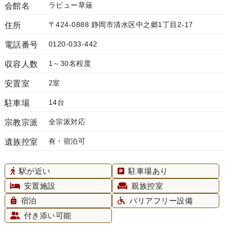
ラビュー草薙
会館名
〒424-0888 静岡市清水区中之郷1丁目2-17
住所
0120-033-442
電話番号
1～30名程度
収容人数
2室
安置室
14台
駐車場
全宗派対応
宗教宗派
有・宿泊可
遺族控室
駅が近い
駐車場あり
安置施設
親族控室
宿泊
バリアフリー設備
付き添い可能