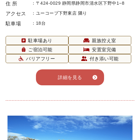
〒424-0029 静岡県静岡市清水区下野中1−8
住 所
ユーコープ下野東店 隣り
アクセス
18台
駐車場
駐車場あり
親族控え室
ご宿泊可能
安置室完備
バリアフリー
付き添い可能
詳細を見る