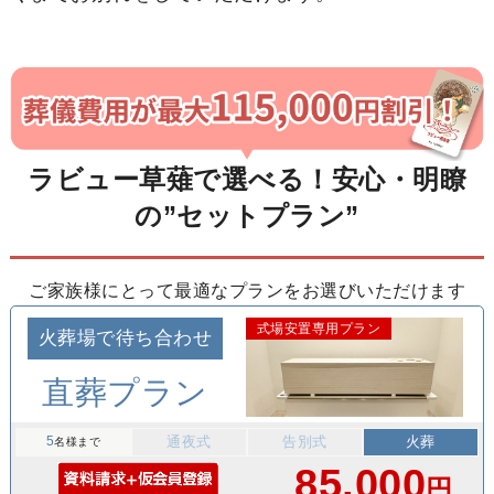
ラビュー草薙で選べる！安心・明瞭
の”セットプラン”
ご家族様にとって最適なプランをお選びいただけます
式場安置専用プラン
火葬場で待ち合わせ
直葬プラン
5
通夜式
告別式
火葬
名様まで
85,000
円