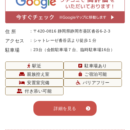
〒420-0816 静岡県静岡市葵区沓谷6-2-3
住 所
シャトレーゼ沓谷店より徒歩１分
アクセス
23台（会館駐車場７台、臨時駐車場16台）
駐車場
駅近
駐車場あり
親族控え室
ご宿泊可能
安置室完備
バリアフリー
付き添い可能
詳細を見る