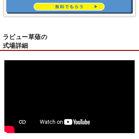
ラビュー草薙の
式場詳細