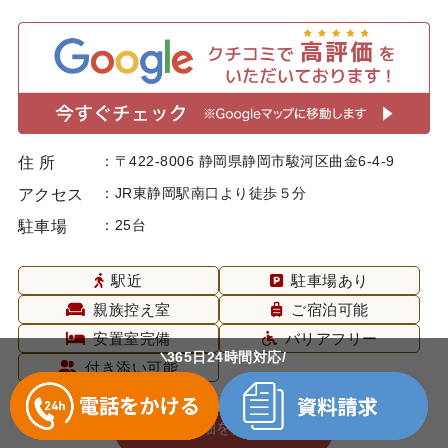
〒422-8006 静岡県静岡市駿河区曲金6-4-9
住 所
JR東静岡駅南口より徒歩５分
アクセス
25台
駐車場
駅近
駐車場あり
親族控え室
ご宿泊可能
安置室完備
バリアフリー
365日24時間対応
付き添い可能
詳細を見る