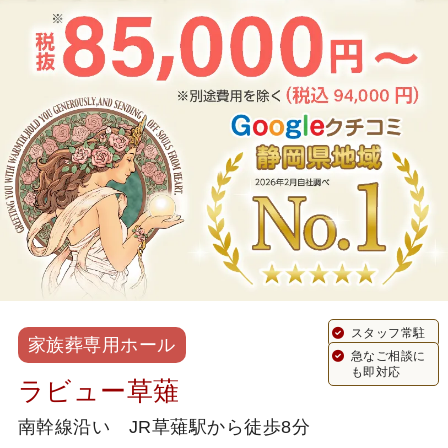
スタッフ常駐
家族葬専用ホール
急なご相談に
も即対応
ラビュー草薙
南幹線沿い JR草薙駅から徒歩8分