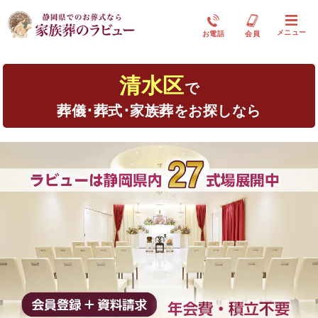
メニュー
お電話
会員
清水区
で
葬儀･葬式･家族葬をお探しなら