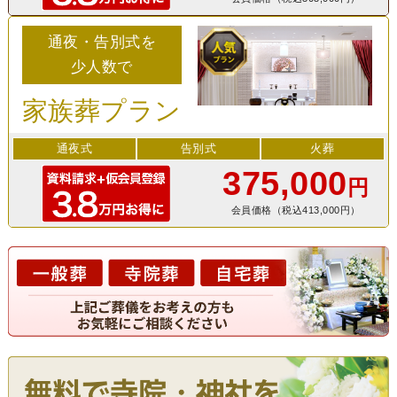
通夜・告別式を
少人数で
家族葬プラン
通夜式
告別式
火葬
375,000
円
会員価格（税込413,000円）