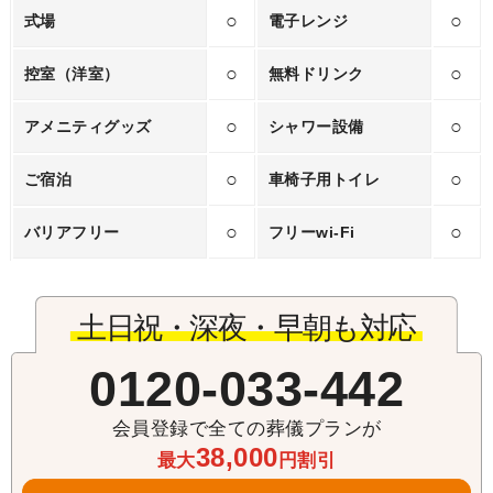
○
○
式場
電子レンジ
○
○
控室（洋室）
無料ドリンク
○
○
アメニティグッズ
シャワー設備
○
○
ご宿泊
車椅子用トイレ
○
○
バリアフリー
フリーwi‐Fi
土日祝・深夜・早朝も対応
0120-033-442
会員登録で全ての葬儀プランが
38,000
最大
円割引