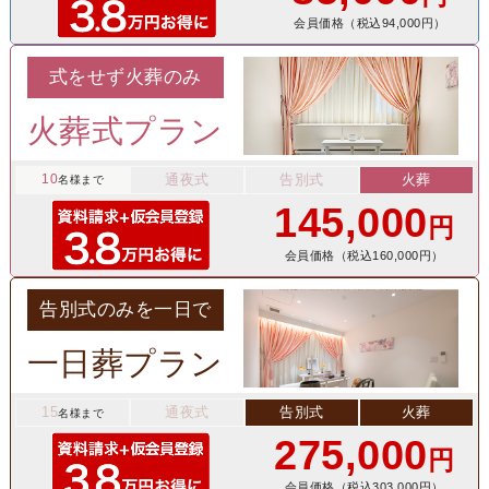
会員価格（税込94,000円）
式をせず火葬のみ
火葬式プラン
10
通夜式
告別式
火葬
名様まで
145,000
円
会員価格（税込160,000円）
告別式のみを一日で
一日葬プラン
15
通夜式
告別式
火葬
名様まで
275,000
円
会員価格（税込303,000円）