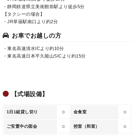
・静岡鉄道県立美術館前駅より徒歩5分
【タクシーの場合】
・JR草薙駅南口より約2分
お車でお越しの方
・東名高速清水ICより約10分
・東名高速日本平久能山SICより約15分
【式場設備】
○
○
1日1組貸し切り
会食室
○
○
ご安置中の面会
控室（和室）