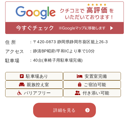
〒420-0873 静岡県静岡市葵区籠上26-3
住 所
静清BP昭府/平和ICより車で10分
アクセス
40台(車椅子用駐車場完備)
駐車場
駐車場あり
安置室完備
親族控え室
ご宿泊可能
バリアフリー
付き添い可能
詳細を見る