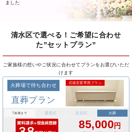
ました
清水区で選べる！ご希望に合わせ
た”セットプラン”
ご家族様の想いやご状況に合わせてプランをお選びいただ
けます
式場安置専用プラン
火葬場で待ち合わせ
直葬プラン
5
通夜式
告別式
火葬
名様まで
85,000
円