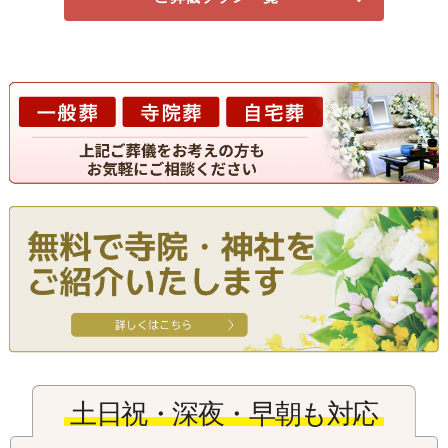
式場安置専用プラン
直葬プラン
85,000
円
一般価格 税込132,000円
会員価格（税込94,000円）
火葬式プラン
15
145,000
円
土日祝・深夜・早朝も対応
一般価格 税込198,000円
会員価格（税込160,000円）