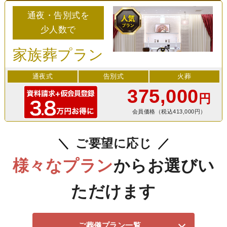
通夜・告別式を
少人数で
家族葬プラン
通夜式
告別式
火葬
375,000
円
会員価格（税込413,000円）
ご要望に応じ
様々なプラン
からお選びい
ただけます
ご葬儀プラン一覧