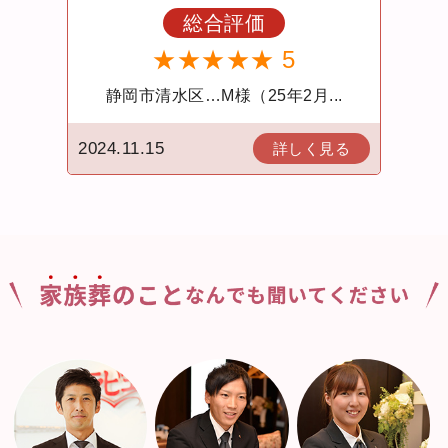
価
総合評価
★ 5
★★★★★ 5
25年2月...
静岡市清水区… A様（24年1...
2024.08.08
詳しく見る
詳しく見る