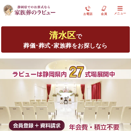
メニュー
お電話
会員
清水区
で
葬儀･葬式･家族葬をお探しなら