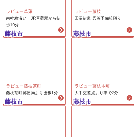
625,000
円
ラビュー藤枝
ラビュー草薙
田沼街道 秀英予備校隣り
南幹線沿い JR草薙駅から徒
一般価格 税込748,000円
会員価格（税込688,000円）
歩10分
藤枝
藤枝
市
市
1日葬プラン
73
725,000
円
一般価格 税込858,000円
会員価格（税込798,000円）
ラビュー藤枝茶町
ラビュー藤枝本町
藤枝茶町郵便局より徒歩1分
大手交差点より車で2分
1日葬プラン
藤枝
藤枝
市
市
93
925,000
円
一般価格 税込1,078,000円