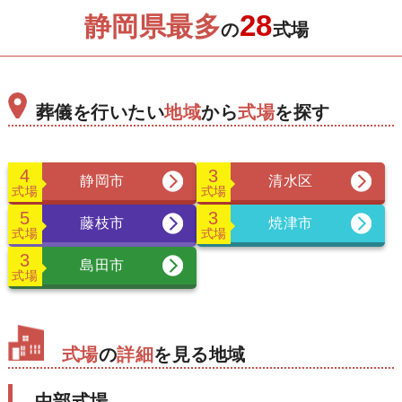
30
28
静岡県最多
の
式場
295,000
円
一般価格 税込363,000円
会員価格（税込325,000円）
葬儀を行いたい
地域
から
式場
を探す
火葬式プラン
40
4
3
静岡市
清水区
式場
式場
395,000
円
5
3
藤枝市
焼津市
式場
式場
一般価格 税込473,000円
3
会員価格（税込435,000円）
島田市
式場
火葬式プラン
50
式場
の
詳細
を見る地域
495,000
円
中部式場