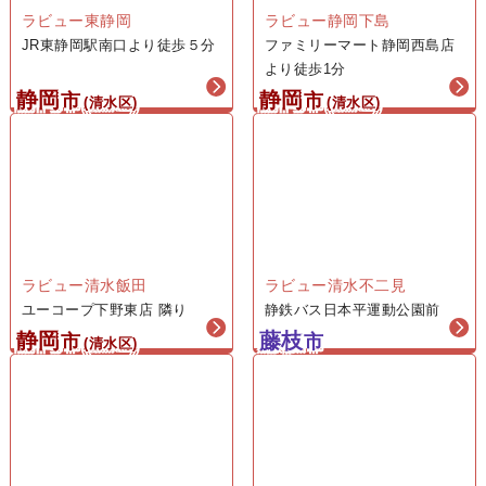
1日葬プラン
ラビュー東静岡
ラビュー静岡下島
JR東静岡駅南口より徒歩５分
ファミリーマート静岡西島店
43
より徒歩1分
425,000
静岡
静岡
市
市
(清水区)
(清水区)
円
一般価格 税込506,000円
会員価格（税込468,000円）
1日葬プラン
53
ラビュー清水飯田
ラビュー清水不二見
525,000
ユーコープ下野東店 隣り
静鉄バス日本平運動公園前
円
静岡
藤枝
市
市
(清水区)
一般価格 税込638,000円
会員価格（税込578,000円）
1日葬プラン
63