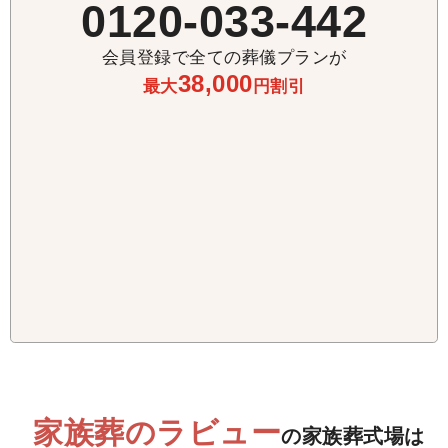
0120-033-442
火葬式プラン
会員登録で全ての葬儀プランが
20
38,000
最大
円割引
195,000
円
一般価格 税込253,000円
会員価格（税込215,000円）
火葬式プラン
25
245,000
円
一般価格 税込308,000円
会員価格（税込270,000円）
火葬式プラン
家族葬のラビュー
の家族葬式場は