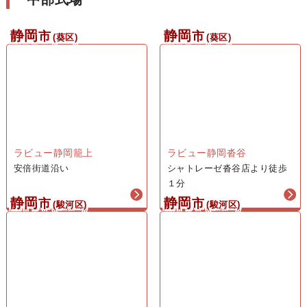
一般価格 税込583,000円
会員価格（税込545,000円）
静岡
静岡
市
市
(葵区)
(葵区)
1日葬安置室プラ
ン28
275,000
円
一般価格 税込341,000円
会員価格（税込303,000円）
ラビュー静岡籠上
ラビュー静岡沓谷
安倍街道沿い
シャトレーゼ沓谷店より徒歩
1日葬プラン
１分
静岡
静岡
市
市
(駿河区)
(駿河区)
33
325,000
円
一般価格 税込396,000円
会員価格（税込358,000円）