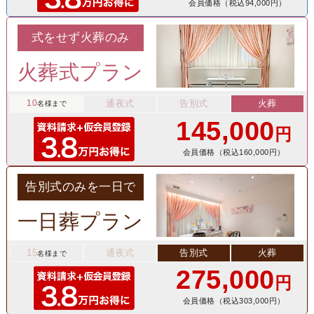
会員価格（税込94,000円）
式をせず火葬のみ
火葬式プラン
10
通夜式
告別式
火葬
名様まで
145,000
円
会員価格（税込160,000円）
告別式のみを一日で
一日葬プラン
15
通夜式
告別式
火葬
名様まで
275,000
円
会員価格（税込303,000円）