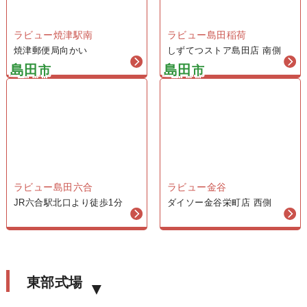
38
ラビュー焼津駅南
ラビュー島田稲荷
375,000
焼津郵便局向かい
しずてつストア島田店 南側
円
島田
島田
市
市
一般価格 税込451,000円
会員価格（税込413,000円）
家族葬プラン
48
475,000
円
ラビュー金谷
ラビュー島田六合
ダイソー金谷栄町店 西側
JR六合駅北口より徒歩1分
一般価格 税込561,000円
会員価格（税込523,000円）
家族葬プラン
58
東部式場