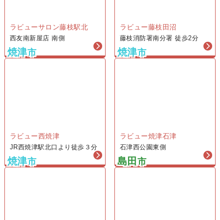
会員価格（税込1,018,000円）
ラビュー藤枝田沼
1日葬プラン
ラビューサロン藤枝駅北
藤枝消防署南分署 徒歩2分
西友南新屋店 南側
115
焼津
焼津
市
市
1,145,000
円
一般価格 税込1,375,000円
会員価格（税込1,260,000円）
1日葬プラン
ラビュー西焼津
ラビュー焼津石津
155
JR西焼津駅北口より徒歩３分
石津西公園東側
焼津
島田
1,545,000
市
市
円
一般価格 税込1,815,000円
会員価格（税込1,700,000円）
家族葬プラン