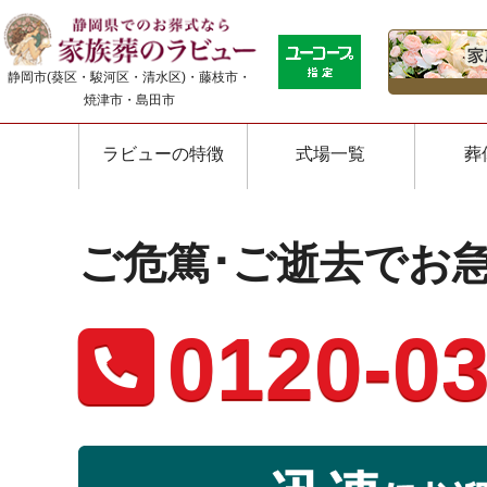
静岡市(葵区・駿河区・清水区)・藤枝市・
焼津市・島田市
ラビューの特徴
式場一覧
葬
ご危篤･ご逝去でお
0120-03