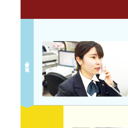
余命宣告・ご危篤