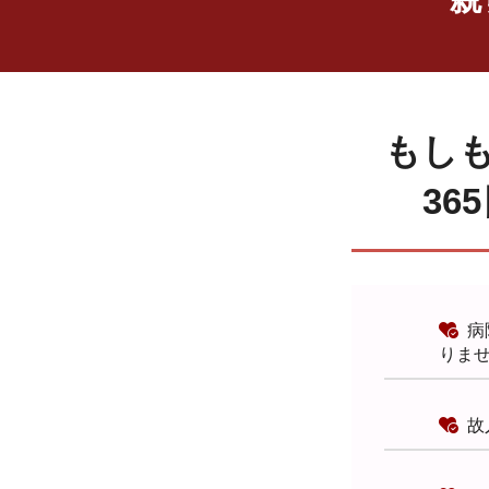
もし
36
病
りま
故