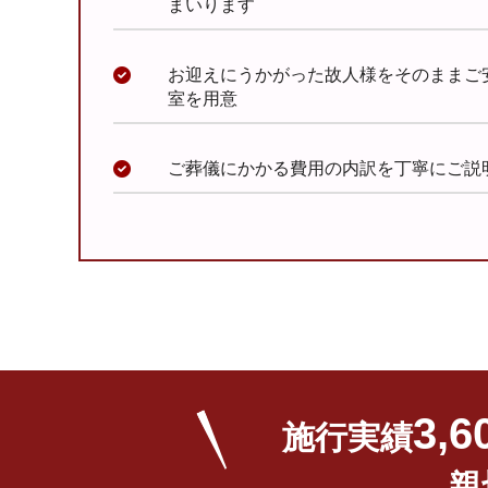
まいります
お迎えにうかがった故人様をそのままご
室を用意
ご葬儀にかかる費用の内訳を丁寧にご説
3,
施行実績
親