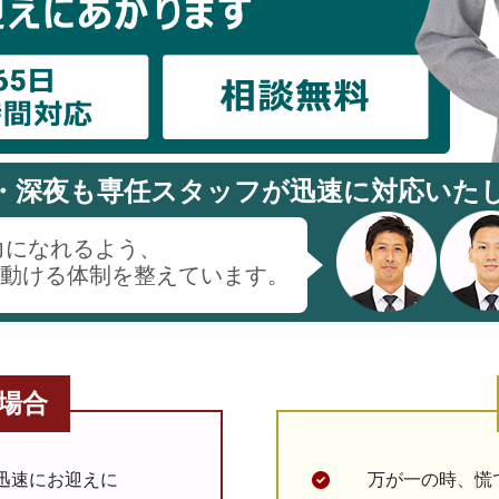
・深夜も専任スタッフが
迅速に対応いた
力になれるよう、
時間動ける体制を整えています。
場合
迅速にお迎えに
万が一の時、慌