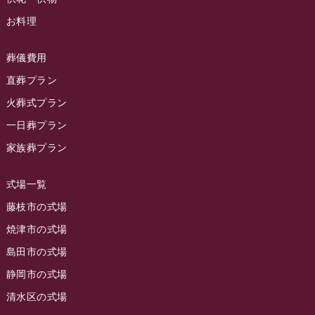
お客様の声
(891)
ラビュー西焼津イベント情報
(42)
お料理
2024年2月
ラビュー静岡下島
(54)
ラビュー島田六合イベント情報
(31)
2024年1月
ラビュー東静岡
(66)
葬儀費用
ラビュー静岡籠上イベント情報
(25)
2023年12月
ラビューリビング静岡沓谷
(50)
直葬プラン
ラビュー金谷イベント情報
(18)
2023年11月
火葬式プラン
ラビュー藤枝
(190)
ラビュー藤枝本町イベント情報
(18)
一日葬プラン
2023年10月
ラビュー藤枝茶町
(89)
ラビュー草薙イベント情報
(10)
家族葬プラン
2023年9月
ラビュー島田稲荷
(130)
ラビュー藤枝田沼イベント情報
(3)
2023年8月
ラビュー焼津石津
(113)
式場一覧
2023年7月
ラビュー藤枝駅北
(56)
藤枝市の式場
2023年6月
焼津市の式場
ラビュー清水飯田
(29)
島田市の式場
2023年5月
ラビュー西焼津
(77)
静岡市の式場
2023年4月
ラビュー島田六合
(28)
清水区の式場
2023年3月
ラビュー静岡籠上
(3)