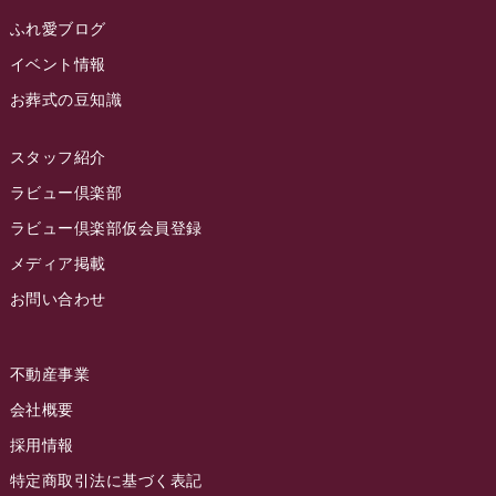
2023年2月
ラビュー金谷
(1)
ふれ愛ブログ
2023年1月
イベント情報
ラビュー藤枝本町
(7)
お葬式の豆知識
2022年12月
2022年11月
スタッフ紹介
2022年10月
ラビュー倶楽部
2022年9月
ラビュー倶楽部仮会員登録
2022年8月
メディア掲載
お問い合わせ
2022年7月
2022年6月
不動産事業
2022年5月
会社概要
2022年4月
採用情報
2022年3月
特定商取引法に基づく表記