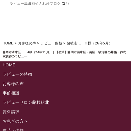
ラビュー島田稲荷ふれ愛ブログ
(27)
2025年3月
ラビュー焼津石津ふれ愛ブログ
(23)
2025年2月
ラビュー藤枝駅北ふれ愛ブログ
(9)
2025年1月
イベント情報
(224)
ラビュー清水飯田ふれ愛ブログ
(24)
2024年12月
ラビュー静岡下島イベント情報
(92)
HOME
>
お客様の声
>
ラビュー藤枝
>
藤枝市… H様（26年5月）
ラビュー西焼津ふれ愛ブログ
(20)
2024年11月
ラビュー東静岡イベント情報
(90)
静岡市清水区… A様（24年11月） | 【公式】静岡市清水区・葵区・駿河区の葬儀・葬式
ラビュー島田六合ふれ愛ブログ
(5)
家族葬のラビュー
2024年10月
ラビュー島田稲荷イベント情報
(84)
HOME
ラビュー静岡籠上ふれ愛ブログ
(9)
2024年9月
ラビュー焼津石津イベント情報
(81)
ラビューの特徴
ラビュー金谷ふれ愛ブログ
(6)
2024年8月
お客様の声
ラビュー藤枝茶町イベント情報
(81)
ラビュー草薙ふれ愛ブログ
(3)
2024年7月
事前相談
ラビュー藤枝イベント情報
(83)
2024年6月
ラビューサロン藤枝駅北
ラビュー静岡沓谷イベント情報
(83)
2024年5月
資料請求
ラビュー藤枝駅北イベント情報
(71)
2024年4月
お急ぎの方へ
お葬式の豆知識
(59)
ラビュー清水飯田イベント情報
(56)
供花・供物
2024年3月