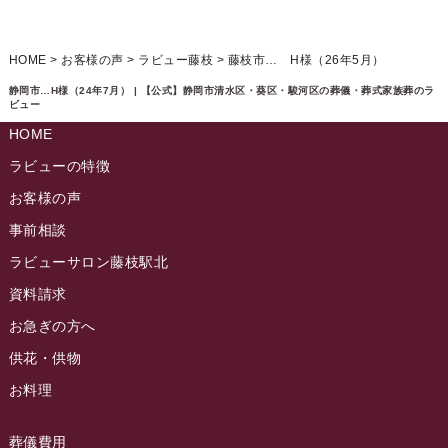
イベント情報
(224)
ラビュー清水飯田ふれ愛ブログ
(24)
2024年12月
ラビュー静岡下島イベント情報
(92)
HOME
>
お客様の声
>
ラビュー藤枝
>
藤枝市… H様（26年5月）
ラビュー西焼津ふれ愛ブログ
(20)
2024年11月
ラビュー東静岡イベント情報
(90)
静岡市…H様（24年7月） | 【公式】静岡市清水区・葵区・駿河区の葬儀・葬式家族葬のラ
ラビュー島田六合ふれ愛ブログ
(5)
ビュー
2024年10月
ラビュー島田稲荷イベント情報
(84)
HOME
ラビュー静岡籠上ふれ愛ブログ
(9)
2024年9月
ラビュー焼津石津イベント情報
(81)
ラビューの特徴
ラビュー金谷ふれ愛ブログ
(6)
2024年8月
お客様の声
ラビュー藤枝茶町イベント情報
(81)
ラビュー草薙ふれ愛ブログ
(3)
2024年7月
事前相談
ラビュー藤枝イベント情報
(83)
2024年6月
ラビューサロン藤枝駅北
ラビュー静岡沓谷イベント情報
(83)
2024年5月
資料請求
ラビュー藤枝駅北イベント情報
(71)
2024年4月
お急ぎの方へ
お葬式の豆知識
(59)
ラビュー清水飯田イベント情報
(56)
供花・供物
2024年3月
お客様の声
(891)
ラビュー西焼津イベント情報
(42)
お料理
2024年2月
ラビュー静岡下島
(54)
ラビュー島田六合イベント情報
(31)
2024年1月
ラビュー東静岡
(66)
葬儀費用