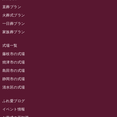
ラビュー静岡籠上イベント情報
(25)
2023年12月
ラビューリビング静岡沓谷
(50)
直葬プラン
ラビュー金谷イベント情報
(18)
2023年11月
火葬式プラン
ラビュー藤枝
(190)
ラビュー藤枝本町イベント情報
(18)
一日葬プラン
2023年10月
ラビュー藤枝茶町
(89)
ラビュー草薙イベント情報
(10)
家族葬プラン
2023年9月
ラビュー島田稲荷
(130)
ラビュー藤枝田沼イベント情報
(3)
2023年8月
ラビュー焼津石津
(113)
式場一覧
2023年7月
ラビュー藤枝駅北
(56)
藤枝市の式場
2023年6月
焼津市の式場
ラビュー清水飯田
(29)
島田市の式場
2023年5月
ラビュー西焼津
(77)
静岡市の式場
2023年4月
ラビュー島田六合
(28)
清水区の式場
2023年3月
ラビュー静岡籠上
(3)
2023年2月
ラビュー金谷
(1)
ふれ愛ブログ
2023年1月
イベント情報
ラビュー藤枝本町
(7)