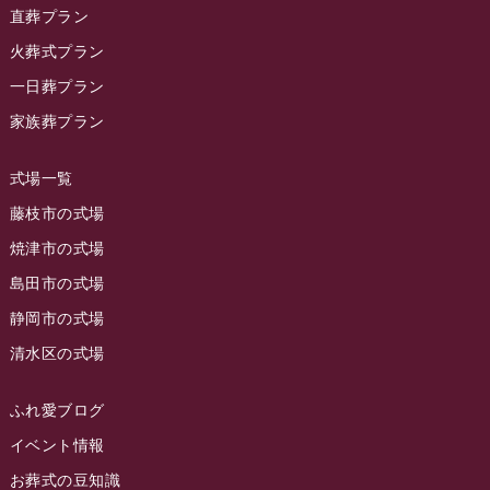
2023年12月
ラビューリビング静岡沓谷
(50)
直葬プラン
ラビュー金谷イベント情報
(18)
2023年11月
火葬式プラン
ラビュー藤枝
(190)
ラビュー藤枝本町イベント情報
(18)
一日葬プラン
2023年10月
ラビュー藤枝茶町
(89)
ラビュー草薙イベント情報
(10)
家族葬プラン
2023年9月
ラビュー島田稲荷
(130)
ラビュー藤枝田沼イベント情報
(3)
2023年8月
ラビュー焼津石津
(113)
式場一覧
2023年7月
ラビュー藤枝駅北
(56)
藤枝市の式場
2023年6月
焼津市の式場
ラビュー清水飯田
(29)
島田市の式場
2023年5月
ラビュー西焼津
(77)
静岡市の式場
2023年4月
ラビュー島田六合
(28)
清水区の式場
2023年3月
ラビュー静岡籠上
(3)
2023年2月
ラビュー金谷
(1)
ふれ愛ブログ
2023年1月
イベント情報
ラビュー藤枝本町
(7)
お葬式の豆知識
2022年12月