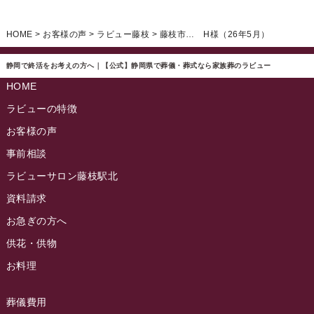
イベント情報
(224)
ラビュー清水飯田ふれ愛ブログ
(24)
2024年12月
ラビュー静岡下島イベント情報
(92)
HOME
>
お客様の声
>
ラビュー藤枝
>
藤枝市… H様（26年5月）
ラビュー西焼津ふれ愛ブログ
(20)
2024年11月
ラビュー東静岡イベント情報
(90)
ラビュー島田六合ふれ愛ブログ
(5)
静岡で終活をお考えの方へ｜【公式】静岡県で葬儀・葬式なら家族葬のラビュー
2024年10月
ラビュー島田稲荷イベント情報
(84)
HOME
ラビュー静岡籠上ふれ愛ブログ
(9)
2024年9月
ラビュー焼津石津イベント情報
(81)
ラビューの特徴
ラビュー金谷ふれ愛ブログ
(6)
2024年8月
お客様の声
ラビュー藤枝茶町イベント情報
(81)
ラビュー草薙ふれ愛ブログ
(3)
2024年7月
事前相談
ラビュー藤枝イベント情報
(83)
2024年6月
ラビューサロン藤枝駅北
ラビュー静岡沓谷イベント情報
(83)
2024年5月
資料請求
ラビュー藤枝駅北イベント情報
(71)
2024年4月
お急ぎの方へ
お葬式の豆知識
(59)
ラビュー清水飯田イベント情報
(56)
供花・供物
2024年3月
お客様の声
(891)
ラビュー西焼津イベント情報
(42)
お料理
2024年2月
ラビュー静岡下島
(54)
ラビュー島田六合イベント情報
(31)
2024年1月
ラビュー東静岡
(66)
葬儀費用
ラビュー静岡籠上イベント情報
(25)