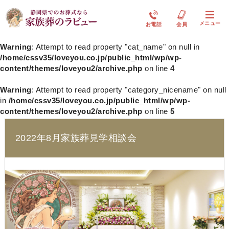
メニュー
お電話
会員
Warning
: Attempt to read property "cat_name" on null in
/home/cssv35/loveyou.co.jp/public_html/wp/wp-
content/themes/loveyou2/archive.php
on line
4
Warning
: Attempt to read property "category_nicename" on null
in
/home/cssv35/loveyou.co.jp/public_html/wp/wp-
content/themes/loveyou2/archive.php
on line
5
2022年8月家族葬見学相談会