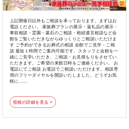
上記開催日以外もご相談を承っております。まずはお
電話ください。 家族葬プランの展示・返礼品の展示・
事前相談・霊園・墓石のご相談・相続遺言相談など会
館をご覧いただきながらゆっくりとご相談いただけま
す ご予約ができるお葬式の相談 会館でご見学・ご相
談 最短１時間でご案内可能です。スタッフと会館を一
緒にご見学いただき、ご相談・お見積もりをさせてい
ただきます。ご希望の来館日時をご連絡ください。 お
電話にてご相談 お電話でご相談いただけます。相談専
用のフリーダイヤルを開設いたしました。どうぞお気
軽に……
投稿の詳細を見る >