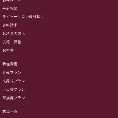
ラビュー草薙ふれ愛ブログ
(3)
2024年7月
事前相談
ラビュー藤枝イベント情報
(83)
2024年6月
ラビューサロン藤枝駅北
ラビュー静岡沓谷イベント情報
(83)
2024年5月
資料請求
ラビュー藤枝駅北イベント情報
(71)
2024年4月
お急ぎの方へ
お葬式の豆知識
(59)
ラビュー清水飯田イベント情報
(56)
供花・供物
2024年3月
お客様の声
(891)
ラビュー西焼津イベント情報
(42)
お料理
2024年2月
ラビュー静岡下島
(54)
ラビュー島田六合イベント情報
(31)
2024年1月
ラビュー東静岡
(66)
葬儀費用
ラビュー静岡籠上イベント情報
(25)
2023年12月
ラビューリビング静岡沓谷
(50)
直葬プラン
ラビュー金谷イベント情報
(18)
2023年11月
火葬式プラン
ラビュー藤枝
(190)
ラビュー藤枝本町イベント情報
(18)
一日葬プラン
2023年10月
ラビュー藤枝茶町
(89)
ラビュー草薙イベント情報
(10)
家族葬プラン
2023年9月
ラビュー島田稲荷
(130)
ラビュー藤枝田沼イベント情報
(3)
2023年8月
ラビュー焼津石津
(113)
式場一覧
2023年7月