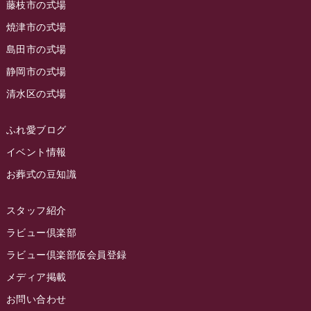
ラビュー藤枝駅北
(56)
藤枝市の式場
2023年6月
焼津市の式場
ラビュー清水飯田
(29)
島田市の式場
2023年5月
ラビュー西焼津
(77)
静岡市の式場
2023年4月
ラビュー島田六合
(28)
清水区の式場
2023年3月
ラビュー静岡籠上
(3)
2023年2月
ラビュー金谷
(1)
ふれ愛ブログ
2023年1月
イベント情報
ラビュー藤枝本町
(7)
お葬式の豆知識
2022年12月
2022年11月
スタッフ紹介
2022年10月
ラビュー倶楽部
2022年9月
ラビュー倶楽部仮会員登録
2022年8月
メディア掲載
お問い合わせ
2022年7月