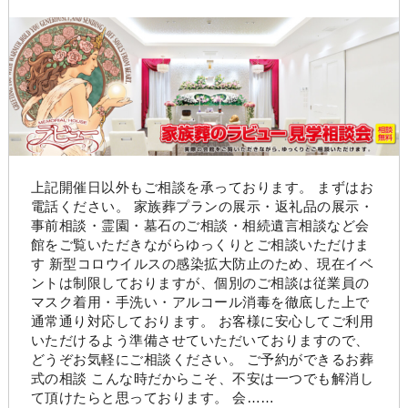
上記開催日以外もご相談を承っております。 まずはお
電話ください。 家族葬プランの展示・返礼品の展示・
事前相談・霊園・墓石のご相談・相続遺言相談など会
館をご覧いただきながらゆっくりとご相談いただけま
す 新型コロウイルスの感染拡大防止のため、現在イベ
ントは制限しておりますが、個別のご相談は従業員の
マスク着用・手洗い・アルコール消毒を徹底した上で
通常通り対応しております。 お客様に安心してご利用
いただけるよう準備させていただいておりますので、
どうぞお気軽にご相談ください。 ご予約ができるお葬
式の相談 こんな時だからこそ、不安は一つでも解消し
て頂けたらと思っております。 会……