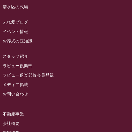
ラビュー島田六合
(28)
清水区の式場
2023年3月
ラビュー静岡籠上
(3)
2023年2月
ラビュー金谷
(1)
ふれ愛ブログ
2023年1月
イベント情報
ラビュー藤枝本町
(7)
お葬式の豆知識
2022年12月
2022年11月
スタッフ紹介
2022年10月
ラビュー倶楽部
2022年9月
ラビュー倶楽部仮会員登録
2022年8月
メディア掲載
お問い合わせ
2022年7月
2022年6月
不動産事業
2022年5月
会社概要
2022年4月