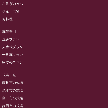
2024年4月
お急ぎの方へ
お葬式の豆知識
(59)
ラビュー清水飯田イベント情報
(56)
供花・供物
2024年3月
お客様の声
(891)
ラビュー西焼津イベント情報
(42)
お料理
2024年2月
ラビュー静岡下島
(54)
ラビュー島田六合イベント情報
(31)
2024年1月
ラビュー東静岡
(66)
葬儀費用
ラビュー静岡籠上イベント情報
(25)
2023年12月
ラビューリビング静岡沓谷
(50)
直葬プラン
ラビュー金谷イベント情報
(18)
2023年11月
火葬式プラン
ラビュー藤枝
(190)
ラビュー藤枝本町イベント情報
(18)
一日葬プラン
2023年10月
ラビュー藤枝茶町
(89)
ラビュー草薙イベント情報
(10)
家族葬プラン
2023年9月
ラビュー島田稲荷
(130)
ラビュー藤枝田沼イベント情報
(3)
2023年8月
ラビュー焼津石津
(113)
式場一覧
2023年7月
ラビュー藤枝駅北
(56)
藤枝市の式場
2023年6月
焼津市の式場
ラビュー清水飯田
(29)
島田市の式場
2023年5月
ラビュー西焼津
(77)
静岡市の式場
2023年4月