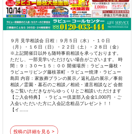
９月 見学相談会 日程：９月５日（水）・１０日
（月）・１６日（日）・２２日（土）・２８日（金）
※上記開催日以外も随時事前相談を承っております。
ただし、一部見学いただけない場合がございます。 時
間：９：３０〜１５：００ 開催場所：ラビュー藤枝・
ラビューリビング藤枝茶町・ラビュー焼津・ラビュー
島田 内容：家族葬プランの展示／返礼品の展示／事前
相談／霊園・墓石のご相談／相続・遺言相談など 会館
をご覧いただきながらゆっくりとご相談いただけます
【ご入会特典】 ・ラビュー倶楽部入会金1,000円 ・ご
入会いただいた方に入会記念粗品プレゼント！！
【イ……
投稿の詳細を見る >