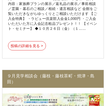
内容：家族葬プランの展示／返礼品の展示／事前相談
／霊園・墓石のご相談／相続・遺言相談など 会館をご
覧いただきながらゆっくりとご相談いただけます 【ご
入会特典】 ・ラビュー倶楽部入会金1,000円 ・ご入会
いただいた方に入会記念粗品プレゼント！！ 【イベン
ト・セミナー】 ◆１０月２６日（金）（１……
投稿の詳細を見る >
９月見学相談会（藤枝・藤枝茶町・焼津・島
田）