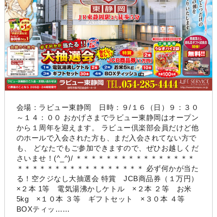
会場：ラビュー東静岡 日時：９/１６（日）９：３０
～１４：００ おかげさまでラビュー東静岡はオープン
から１周年を迎えます。 ラビュー倶楽部会員だけど他
のホールで入会された方も、まだ入会されてない方で
も、 どなたでもご参加できますので、ぜひお越しくだ
さいませ！(^_^)/ ＊＊＊＊＊＊＊＊＊＊＊＊＊＊＊＊
＊＊＊＊＊＊＊＊＊＊＊＊＊＊＊＊＊ 必ず何かが当た
る！空クジなし大抽選会 特賞 JCB商品券（１万円）
×２本 1等 電気湯沸かしケトル ×２本 ２等 お米
5kg ×１０本 ３等 ギフトセット ×３０本 ４等
BOXティッ……