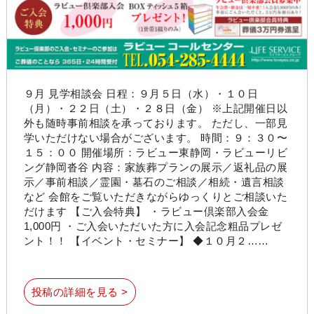
９月 見学相談会 日程：９月５日（水）・１０日
（月）・２２日（土）・２８日（金） ※上記開催日以
外も随時事前相談を承っております。 ただし、一部見
学いただけない場合がございます。 時間：９：３０〜
１５：００ 開催場所：ラビュー東静岡・ラビューリビ
ング静岡沓谷 内容：家族葬プランの展示／返礼品の展
示／事前相談／霊園・墓石のご相談／相続・遺言相談
など 会館をご覧いただきながらゆっくりとご相談いた
だけます 【ご入会特典】 ・ラビュー倶楽部入会金
1,000円 ・ご入会いただいた方に入会記念粗品プレゼ
ント！！ 【イベント・セミナー】 ◆１０月２……
投稿の詳細を見る >