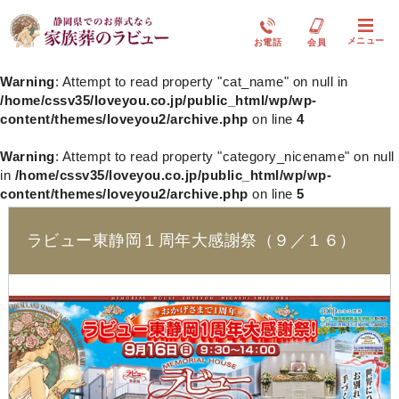
メニュー
お電話
会員
Warning
: Attempt to read property "cat_name" on null in
/home/cssv35/loveyou.co.jp/public_html/wp/wp-
content/themes/loveyou2/archive.php
on line
4
Warning
: Attempt to read property "category_nicename" on null
in
/home/cssv35/loveyou.co.jp/public_html/wp/wp-
content/themes/loveyou2/archive.php
on line
5
ラビュー東静岡１周年大感謝祭（９／１６）