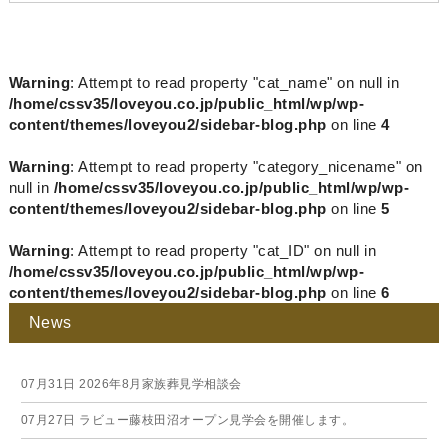
Warning
: Attempt to read property "cat_name" on null in
/home/cssv35/loveyou.co.jp/public_html/wp/wp-
content/themes/loveyou2/sidebar-blog.php
on line
4
Warning
: Attempt to read property "category_nicename" on
null in
/home/cssv35/loveyou.co.jp/public_html/wp/wp-
content/themes/loveyou2/sidebar-blog.php
on line
5
Warning
: Attempt to read property "cat_ID" on null in
/home/cssv35/loveyou.co.jp/public_html/wp/wp-
content/themes/loveyou2/sidebar-blog.php
on line
6
News
07月31日
2026年8月家族葬見学相談会
07月27日
ラビュー藤枝田沼オープン見学会を開催します。