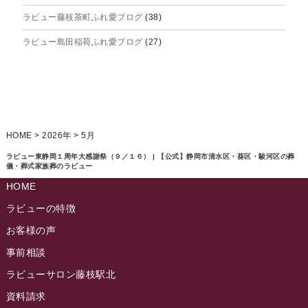
ラビュー藤枝茶町ふれ愛ブログ
(38)
2025年4月
ラビュー島田稲荷ふれ愛ブログ
(27)
2025年3月
ラビュー焼津石津ふれ愛ブログ
(23)
2025年2月
ラビュー藤枝駅北ふれ愛ブログ
(9)
2025年1月
イベント情報
(224)
ラビュー清水飯田ふれ愛ブログ
(24)
2024年12月
ラビュー静岡下島イベント情報
(92)
HOME
>
2026年
>
5月
ラビュー西焼津ふれ愛ブログ
(20)
2024年11月
ラビュー東静岡イベント情報
(90)
ラビュー東静岡１周年大感謝祭（９／１６） | 【公式】静岡市清水区・葵区・駿河区の葬
ラビュー島田六合ふれ愛ブログ
(5)
儀・葬式家族葬のラビュー
2024年10月
ラビュー島田稲荷イベント情報
(84)
HOME
ラビュー静岡籠上ふれ愛ブログ
(9)
2024年9月
ラビュー焼津石津イベント情報
(81)
ラビューの特徴
ラビュー金谷ふれ愛ブログ
(6)
2024年8月
お客様の声
ラビュー藤枝茶町イベント情報
(81)
ラビュー草薙ふれ愛ブログ
(3)
2024年7月
事前相談
ラビュー藤枝イベント情報
(83)
2024年6月
ラビューサロン藤枝駅北
ラビュー静岡沓谷イベント情報
(83)
2024年5月
資料請求
ラビュー藤枝駅北イベント情報
(71)