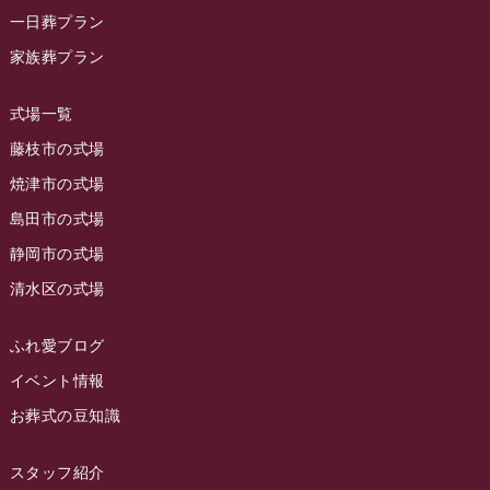
ラビュー藤枝本町イベント情報
(18)
一日葬プラン
2023年10月
ラビュー藤枝茶町
(89)
ラビュー草薙イベント情報
(10)
家族葬プラン
2023年9月
ラビュー島田稲荷
(130)
ラビュー藤枝田沼イベント情報
(3)
2023年8月
ラビュー焼津石津
(113)
式場一覧
2023年7月
ラビュー藤枝駅北
(56)
藤枝市の式場
2023年6月
焼津市の式場
ラビュー清水飯田
(29)
島田市の式場
2023年5月
ラビュー西焼津
(77)
静岡市の式場
2023年4月
ラビュー島田六合
(28)
清水区の式場
2023年3月
ラビュー静岡籠上
(3)
2023年2月
ラビュー金谷
(1)
ふれ愛ブログ
2023年1月
イベント情報
ラビュー藤枝本町
(7)
お葬式の豆知識
2022年12月
2022年11月
スタッフ紹介