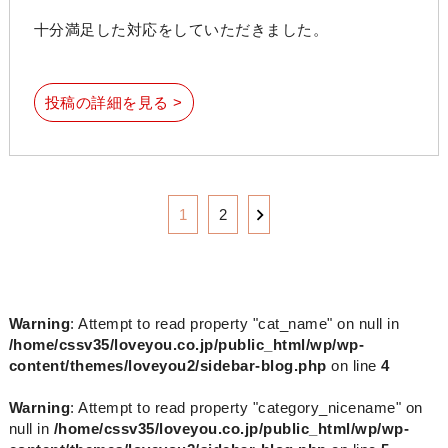
十分満足した対応をしていただきました。
投稿の詳細を見る >
1
2
Warning
: Attempt to read property "cat_name" on null in
/home/cssv35/loveyou.co.jp/public_html/wp/wp-
content/themes/loveyou2/sidebar-blog.php
on line
4
Warning
: Attempt to read property "category_nicename" on
null in
/home/cssv35/loveyou.co.jp/public_html/wp/wp-