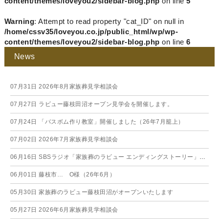
content/themes/loveyou2/sidebar-blog.php
on line
5
Warning
: Attempt to read property "cat_ID" on null in
/home/cssv35/loveyou.co.jp/public_html/wp/wp-
content/themes/loveyou2/sidebar-blog.php
on line
6
News
07月31日
2026年8月家族葬見学相談会
07月27日
ラビュー藤枝田沼オープン見学会を開催します。
07月24日
「バスボム作り教室」開催しました（26年7月籠上）
07月02日
2026年7月家族葬見学相談会
06月16日
SBSラジオ「家族葬のラビュー エンディングストーリー」に弊社スタッフが出演いたしました（26年6月）
06月01日
藤枝市… O様（26年6月）
05月30日
家族葬のラビュー藤枝田沼がオープンいたします
05月27日
2026年6月家族葬見学相談会