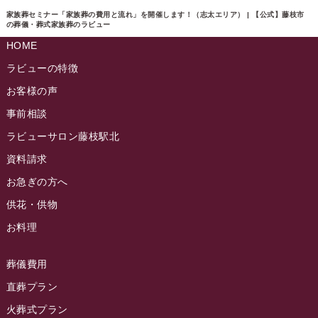
2024年11月
ラビュー東静岡イベント情報
(90)
家族葬セミナー「家族葬の費用と流れ」を開催します！（志太エリア） | 【公式】藤枝市
ラビュー島田六合ふれ愛ブログ
(5)
の葬儀・葬式家族葬のラビュー
2024年10月
ラビュー島田稲荷イベント情報
(84)
HOME
ラビュー静岡籠上ふれ愛ブログ
(9)
2024年9月
ラビュー焼津石津イベント情報
(81)
ラビューの特徴
ラビュー金谷ふれ愛ブログ
(6)
2024年8月
お客様の声
ラビュー藤枝茶町イベント情報
(81)
ラビュー草薙ふれ愛ブログ
(3)
2024年7月
事前相談
ラビュー藤枝イベント情報
(83)
2024年6月
ラビューサロン藤枝駅北
ラビュー静岡沓谷イベント情報
(83)
2024年5月
資料請求
ラビュー藤枝駅北イベント情報
(71)
2024年4月
お急ぎの方へ
お葬式の豆知識
(59)
ラビュー清水飯田イベント情報
(56)
供花・供物
2024年3月
お客様の声
(891)
ラビュー西焼津イベント情報
(42)
お料理
2024年2月
ラビュー静岡下島
(54)
ラビュー島田六合イベント情報
(31)
2024年1月
ラビュー東静岡
(66)
葬儀費用
ラビュー静岡籠上イベント情報
(25)
2023年12月
ラビューリビング静岡沓谷
(50)
直葬プラン
ラビュー金谷イベント情報
(18)
2023年11月
火葬式プラン
ラビュー藤枝
(190)