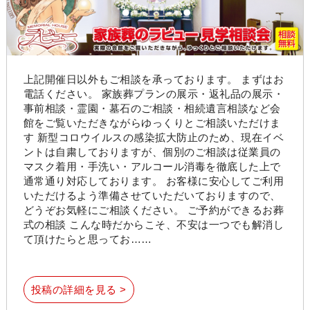
上記開催日以外もご相談を承っております。 まずはお
電話ください。 家族葬プランの展示・返礼品の展示・
事前相談・霊園・墓石のご相談・相続遺言相談など会
館をご覧いただきながらゆっくりとご相談いただけま
す 新型コロウイルスの感染拡大防止のため、現在イベ
ントは自粛しておりますが、個別のご相談は従業員の
マスク着用・手洗い・アルコール消毒を徹底した上で
通常通り対応しております。 お客様に安心してご利用
いただけるよう準備させていただいておりますので、
どうぞお気軽にご相談ください。 ご予約ができるお葬
式の相談 こんな時だからこそ、不安は一つでも解消し
て頂けたらと思ってお……
投稿の詳細を見る >