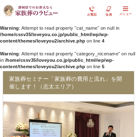
メニュー
お電話
会員
Warning
: Attempt to read property "cat_name" on null in
/home/cssv35/loveyou.co.jp/public_html/wp/wp-
content/themes/loveyou2/archive.php
on line
4
Warning
: Attempt to read property "category_nicename" on null
in
/home/cssv35/loveyou.co.jp/public_html/wp/wp-
content/themes/loveyou2/archive.php
on line
5
家族葬セミナー「家族葬の費用と流れ」を開
催します！（志太エリア）