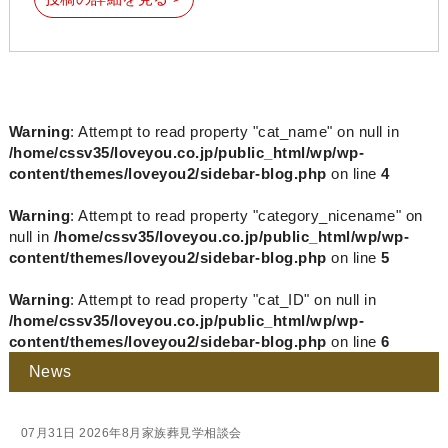
Warning
: Attempt to read property "cat_name" on null in
/home/cssv35/loveyou.co.jp/public_html/wp/wp-
content/themes/loveyou2/sidebar-blog.php
on line
4
Warning
: Attempt to read property "category_nicename" on
null in
/home/cssv35/loveyou.co.jp/public_html/wp/wp-
content/themes/loveyou2/sidebar-blog.php
on line
5
Warning
: Attempt to read property "cat_ID" on null in
/home/cssv35/loveyou.co.jp/public_html/wp/wp-
content/themes/loveyou2/sidebar-blog.php
on line
6
News
07月31日
2026年8月家族葬見学相談会