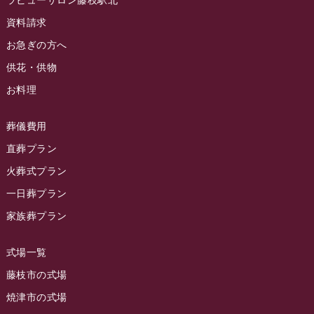
ラビューサロン藤枝駅北
ラビュー静岡沓谷イベント情報
(83)
2024年5月
資料請求
ラビュー藤枝駅北イベント情報
(71)
2024年4月
お急ぎの方へ
お葬式の豆知識
(59)
ラビュー清水飯田イベント情報
(56)
供花・供物
2024年3月
お客様の声
(891)
ラビュー西焼津イベント情報
(42)
お料理
2024年2月
ラビュー静岡下島
(54)
ラビュー島田六合イベント情報
(31)
2024年1月
ラビュー東静岡
(66)
葬儀費用
ラビュー静岡籠上イベント情報
(25)
2023年12月
ラビューリビング静岡沓谷
(50)
直葬プラン
ラビュー金谷イベント情報
(18)
2023年11月
火葬式プラン
ラビュー藤枝
(190)
ラビュー藤枝本町イベント情報
(18)
一日葬プラン
2023年10月
ラビュー藤枝茶町
(89)
ラビュー草薙イベント情報
(10)
家族葬プラン
2023年9月
ラビュー島田稲荷
(130)
ラビュー藤枝田沼イベント情報
(3)
2023年8月
ラビュー焼津石津
(113)
式場一覧
2023年7月
ラビュー藤枝駅北
(56)
藤枝市の式場
2023年6月
焼津市の式場
ラビュー清水飯田
(29)