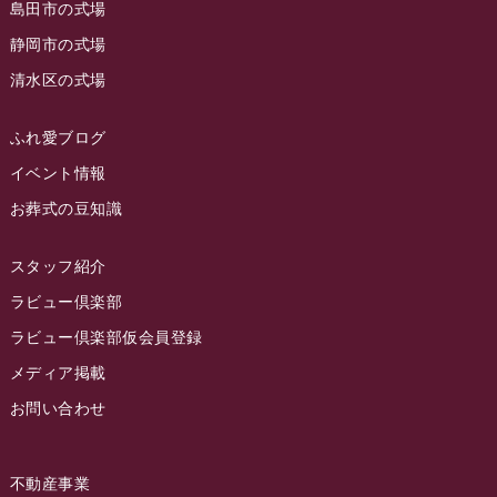
島田市の式場
2023年5月
ラビュー西焼津
(77)
静岡市の式場
2023年4月
ラビュー島田六合
(28)
清水区の式場
2023年3月
ラビュー静岡籠上
(3)
2023年2月
ラビュー金谷
(1)
ふれ愛ブログ
2023年1月
イベント情報
ラビュー藤枝本町
(7)
お葬式の豆知識
2022年12月
2022年11月
スタッフ紹介
2022年10月
ラビュー倶楽部
2022年9月
ラビュー倶楽部仮会員登録
2022年8月
メディア掲載
お問い合わせ
2022年7月
2022年6月
不動産事業
2022年5月