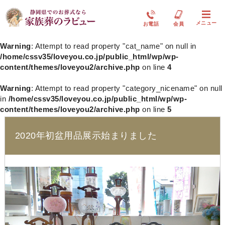
メニュー
お電話
会員
Warning
: Attempt to read property "cat_name" on null in
/home/cssv35/loveyou.co.jp/public_html/wp/wp-
content/themes/loveyou2/archive.php
on line
4
Warning
: Attempt to read property "category_nicename" on null
in
/home/cssv35/loveyou.co.jp/public_html/wp/wp-
content/themes/loveyou2/archive.php
on line
5
2020年初盆用品展示始まりました