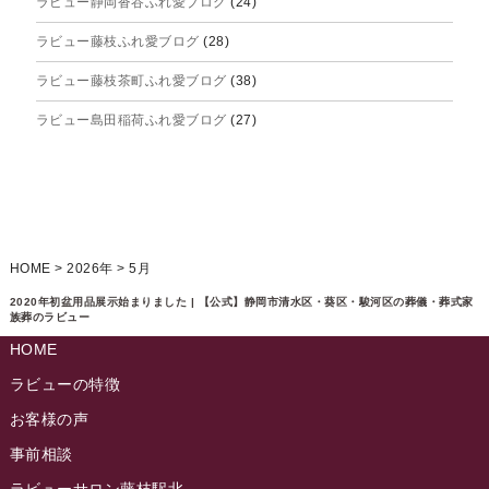
ラビュー静岡沓谷ふれ愛ブログ
(24)
2025年6月
ラビュー藤枝ふれ愛ブログ
(28)
2025年5月
ラビュー藤枝茶町ふれ愛ブログ
(38)
2025年4月
ラビュー島田稲荷ふれ愛ブログ
(27)
2025年3月
ラビュー焼津石津ふれ愛ブログ
(23)
2025年2月
ラビュー藤枝駅北ふれ愛ブログ
(9)
2025年1月
イベント情報
(224)
ラビュー清水飯田ふれ愛ブログ
(24)
2024年12月
ラビュー静岡下島イベント情報
(92)
HOME
>
2026年
>
5月
ラビュー西焼津ふれ愛ブログ
(20)
2024年11月
ラビュー東静岡イベント情報
(90)
2020年初盆用品展示始まりました | 【公式】静岡市清水区・葵区・駿河区の葬儀・葬式家
ラビュー島田六合ふれ愛ブログ
(5)
族葬のラビュー
2024年10月
ラビュー島田稲荷イベント情報
(84)
HOME
ラビュー静岡籠上ふれ愛ブログ
(9)
2024年9月
ラビュー焼津石津イベント情報
(81)
ラビューの特徴
ラビュー金谷ふれ愛ブログ
(6)
2024年8月
お客様の声
ラビュー藤枝茶町イベント情報
(81)
ラビュー草薙ふれ愛ブログ
(3)
2024年7月
事前相談
ラビュー藤枝イベント情報
(83)
2024年6月