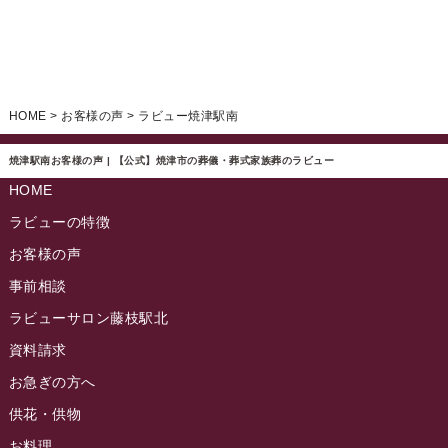
ラビュー焼津石津ふれ愛ブログ
(23)
2025年2月
ラビュー藤枝駅北ふれ愛ブログ
(9)
2025年1月
イベント情報
(224)
ラビュー清水飯田ふれ愛ブログ
(24)
2024年12月
ラビュー静岡下島イベント情報
(92)
HOME
>
お客様の声
>
ラビュー焼津駅南
ラビュー西焼津ふれ愛ブログ
(20)
2024年11月
ラビュー東静岡イベント情報
(90)
ラビュー島田六合ふれ愛ブログ
(5)
焼津駅南お客様の声 | 【公式】焼津市の葬儀・葬式家族葬のラビュー
2024年10月
ラビュー島田稲荷イベント情報
(84)
HOME
ラビュー静岡籠上ふれ愛ブログ
(9)
2024年9月
ラビュー焼津石津イベント情報
(81)
ラビューの特徴
ラビュー金谷ふれ愛ブログ
(6)
2024年8月
お客様の声
ラビュー藤枝茶町イベント情報
(81)
ラビュー草薙ふれ愛ブログ
(3)
2024年7月
事前相談
ラビュー藤枝イベント情報
(83)
2024年6月
ラビューサロン藤枝駅北
ラビュー静岡沓谷イベント情報
(83)
2024年5月
資料請求
ラビュー藤枝駅北イベント情報
(71)
2024年4月
お急ぎの方へ
お葬式の豆知識
(59)
ラビュー清水飯田イベント情報
(56)
供花・供物
2024年3月
お客様の声
(891)
ラビュー西焼津イベント情報
(42)
お料理