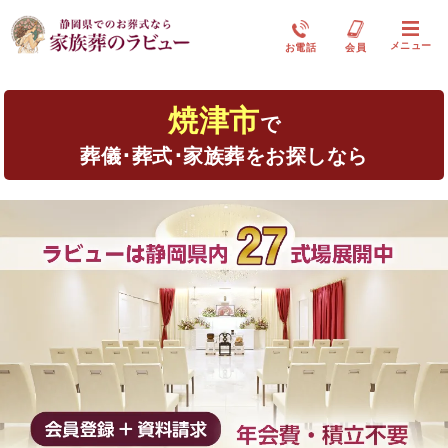
メニュー
お電話
会員
焼津市
で
葬儀･葬式･家族葬をお探しなら