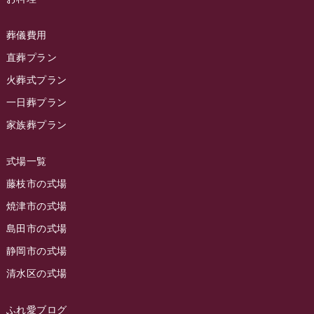
2024年2月
ラビュー静岡下島
(54)
ラビュー島田六合イベント情報
(31)
2024年1月
ラビュー東静岡
(66)
葬儀費用
ラビュー静岡籠上イベント情報
(25)
2023年12月
ラビューリビング静岡沓谷
(50)
直葬プラン
ラビュー金谷イベント情報
(18)
2023年11月
火葬式プラン
ラビュー藤枝
(190)
ラビュー藤枝本町イベント情報
(18)
一日葬プラン
2023年10月
ラビュー藤枝茶町
(89)
ラビュー草薙イベント情報
(10)
家族葬プラン
2023年9月
ラビュー島田稲荷
(130)
ラビュー藤枝田沼イベント情報
(3)
2023年8月
ラビュー焼津石津
(113)
式場一覧
2023年7月
ラビュー藤枝駅北
(56)
藤枝市の式場
2023年6月
焼津市の式場
ラビュー清水飯田
(29)
島田市の式場
2023年5月
ラビュー西焼津
(77)
静岡市の式場
2023年4月
ラビュー島田六合
(28)
清水区の式場
2023年3月
ラビュー静岡籠上
(3)
2023年2月
ラビュー金谷
(1)
ふれ愛ブログ