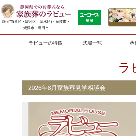
静岡市(葵区・駿河区・清水区)・藤枝市・
焼津市・島田市
ラビューの特徴
式場一覧
葬
ラ
2026年8月家族葬見学相談会