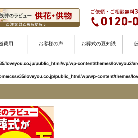
儀費用
お客様の声
お葬式の豆知識
35/loveyou.co.jp/public_html/wp/wp-content/themes/loveyou2/ar
ome/cssv35/loveyou.co.jp/public_html/wp/wp-content/themes/lo
）