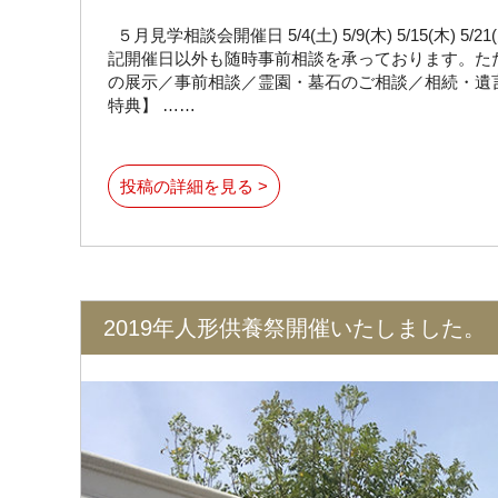
５月見学相談会開催日 5/4(土) 5/9(木) 5/15(木) 5/21(火) 5
記開催日以外も随時事前相談を承っております。た
の展示／事前相談／霊園・墓石のご相談／相続・遺
特典】 ……
投稿の詳細を見る >
2019年人形供養祭開催いたしました