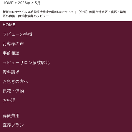
ラビュー静岡下島イベント情報
(92)
HOME
>
2026年
>
5月
ラビュー西焼津ふれ愛ブログ
(20)
2024年11月
ラビュー東静岡イベント情報
(90)
新型コロナウイルス感染拡大防止の取組みについて | 【公式】静岡市清水区・葵区・駿河
ラビュー島田六合ふれ愛ブログ
(5)
区の葬儀・葬式家族葬のラビュー
2024年10月
ラビュー島田稲荷イベント情報
(84)
HOME
ラビュー静岡籠上ふれ愛ブログ
(9)
2024年9月
ラビュー焼津石津イベント情報
(81)
ラビューの特徴
ラビュー金谷ふれ愛ブログ
(6)
2024年8月
お客様の声
ラビュー藤枝茶町イベント情報
(81)
ラビュー草薙ふれ愛ブログ
(3)
2024年7月
事前相談
ラビュー藤枝イベント情報
(83)
2024年6月
ラビューサロン藤枝駅北
ラビュー静岡沓谷イベント情報
(83)
2024年5月
資料請求
ラビュー藤枝駅北イベント情報
(71)
2024年4月
お急ぎの方へ
お葬式の豆知識
(59)
ラビュー清水飯田イベント情報
(56)
供花・供物
2024年3月
お客様の声
(891)
ラビュー西焼津イベント情報
(42)
お料理
2024年2月
ラビュー静岡下島
(54)
ラビュー島田六合イベント情報
(31)
2024年1月
ラビュー東静岡
(66)
葬儀費用
ラビュー静岡籠上イベント情報
(25)
2023年12月
ラビューリビング静岡沓谷
(50)
直葬プラン
ラビュー金谷イベント情報
(18)