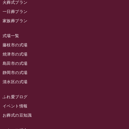
2023年11月
火葬式プラン
ラビュー藤枝
(190)
ラビュー藤枝本町イベント情報
(18)
一日葬プラン
2023年10月
ラビュー藤枝茶町
(89)
ラビュー草薙イベント情報
(10)
家族葬プラン
2023年9月
ラビュー島田稲荷
(130)
ラビュー藤枝田沼イベント情報
(3)
2023年8月
ラビュー焼津石津
(113)
式場一覧
2023年7月
ラビュー藤枝駅北
(56)
藤枝市の式場
2023年6月
焼津市の式場
ラビュー清水飯田
(29)
島田市の式場
2023年5月
ラビュー西焼津
(77)
静岡市の式場
2023年4月
ラビュー島田六合
(28)
清水区の式場
2023年3月
ラビュー静岡籠上
(3)
2023年2月
ラビュー金谷
(1)
ふれ愛ブログ
2023年1月
イベント情報
ラビュー藤枝本町
(7)
お葬式の豆知識
2022年12月
2022年11月