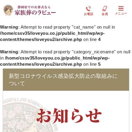
メニュー
お電話
会員
Warning
: Attempt to read property "cat_name" on null in
/home/cssv35/loveyou.co.jp/public_html/wp/wp-
content/themes/loveyou2/archive.php
on line
4
Warning
: Attempt to read property "category_nicename" on null
in
/home/cssv35/loveyou.co.jp/public_html/wp/wp-
content/themes/loveyou2/archive.php
on line
5
新型コロナウイルス感染拡大防止の取組みに
ついて