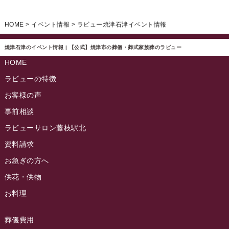
イベント情報
(224)
ラビュー清水飯田ふれ愛ブログ
(24)
2024年12月
ラビュー静岡下島イベント情報
(92)
HOME
>
イベント情報
>
ラビュー焼津石津イベント情報
ラビュー西焼津ふれ愛ブログ
(20)
2024年11月
ラビュー東静岡イベント情報
(90)
ラビュー島田六合ふれ愛ブログ
(5)
焼津石津のイベント情報 | 【公式】焼津市の葬儀・葬式家族葬のラビュー
2024年10月
ラビュー島田稲荷イベント情報
(84)
HOME
ラビュー静岡籠上ふれ愛ブログ
(9)
2024年9月
ラビュー焼津石津イベント情報
(81)
ラビューの特徴
ラビュー金谷ふれ愛ブログ
(6)
2024年8月
お客様の声
ラビュー藤枝茶町イベント情報
(81)
ラビュー草薙ふれ愛ブログ
(3)
2024年7月
事前相談
ラビュー藤枝イベント情報
(83)
2024年6月
ラビューサロン藤枝駅北
ラビュー静岡沓谷イベント情報
(83)
2024年5月
資料請求
ラビュー藤枝駅北イベント情報
(71)
2024年4月
お急ぎの方へ
お葬式の豆知識
(59)
ラビュー清水飯田イベント情報
(56)
供花・供物
2024年3月
お客様の声
(891)
ラビュー西焼津イベント情報
(42)
お料理
2024年2月
ラビュー静岡下島
(54)
ラビュー島田六合イベント情報
(31)
2024年1月
ラビュー東静岡
(66)
葬儀費用
ラビュー静岡籠上イベント情報
(25)