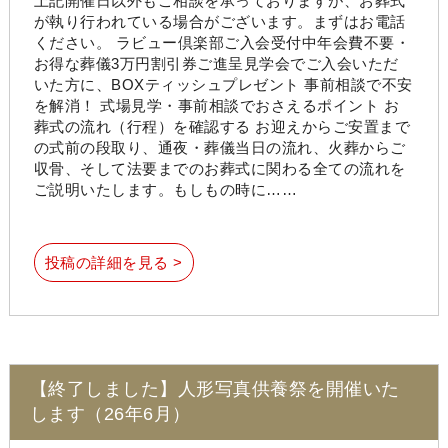
上記開催日以外もご相談を承っておりますが、お葬式
が執り行われている場合がございます。まずはお電話
ください。 ラビュー倶楽部ご入会受付中年会費不要・
お得な葬儀3万円割引券ご進呈見学会でご入会いただ
いた方に、BOXティッシュプレゼント 事前相談で不安
を解消！ 式場見学・事前相談でおさえるポイント お
葬式の流れ（行程）を確認する お迎えからご安置まで
の式前の段取り、通夜・葬儀当日の流れ、火葬からご
収骨、そして法要までのお葬式に関わる全ての流れを
ご説明いたします。もしもの時に……
投稿の詳細を見る >
【終了しました】人形写真供養祭を開催いた
します（26年6月）