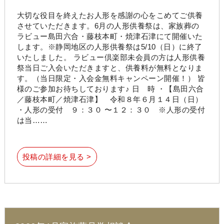
大切な役目を終えたお人形を感謝の心をこめてご供養
させていただきます。6月の人形供養祭は、家族葬の
ラビュー島田六合・藤枝本町・焼津石津にて開催いた
します。※静岡地区の人形供養祭は5/10（日）に終了
いたしました。 ラビュー倶楽部未会員の方は人形供養
祭当日ご入会いただきますと、供養料が無料となりま
す。（当日限定・入会金無料キャンペーン開催！） 皆
様のご参加お待ちしております♪ 日 時 ・【島田六合
／藤枝本町／焼津石津】 令和８年６月１４日（日）
・人形の受付 ９：３０ 〜１２：３０ ※人形の受付
は当……
投稿の詳細を見る >