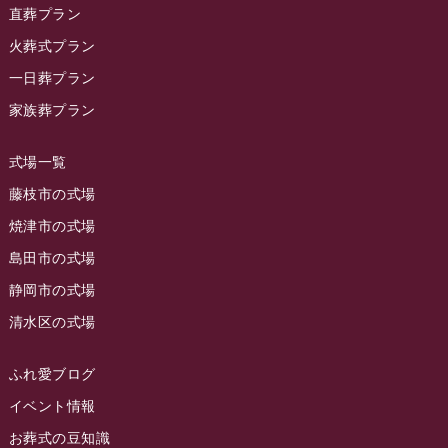
2023年12月
ラビューリビング静岡沓谷
(50)
直葬プラン
ラビュー金谷イベント情報
(18)
2023年11月
火葬式プラン
ラビュー藤枝
(190)
ラビュー藤枝本町イベント情報
(18)
一日葬プラン
2023年10月
ラビュー藤枝茶町
(89)
ラビュー草薙イベント情報
(10)
家族葬プラン
2023年9月
ラビュー島田稲荷
(130)
ラビュー藤枝田沼イベント情報
(3)
2023年8月
ラビュー焼津石津
(113)
式場一覧
2023年7月
ラビュー藤枝駅北
(56)
藤枝市の式場
2023年6月
焼津市の式場
ラビュー清水飯田
(29)
島田市の式場
2023年5月
ラビュー西焼津
(77)
静岡市の式場
2023年4月
ラビュー島田六合
(28)
清水区の式場
2023年3月
ラビュー静岡籠上
(3)
2023年2月
ラビュー金谷
(1)
ふれ愛ブログ
2023年1月
イベント情報
ラビュー藤枝本町
(7)
お葬式の豆知識
2022年12月