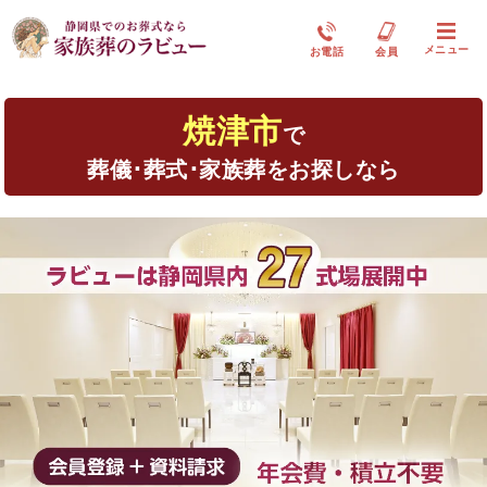
メニュー
お電話
会員
焼津市
で
葬儀･葬式･家族葬をお探しなら