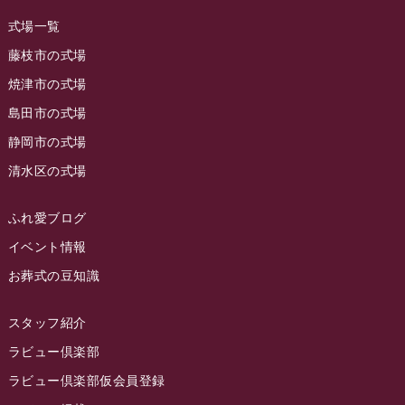
ラビュー藤枝田沼イベント情報
(3)
2023年8月
ラビュー焼津石津
(113)
式場一覧
2023年7月
ラビュー藤枝駅北
(56)
藤枝市の式場
2023年6月
焼津市の式場
ラビュー清水飯田
(29)
島田市の式場
2023年5月
ラビュー西焼津
(77)
静岡市の式場
2023年4月
ラビュー島田六合
(28)
清水区の式場
2023年3月
ラビュー静岡籠上
(3)
2023年2月
ラビュー金谷
(1)
ふれ愛ブログ
2023年1月
イベント情報
ラビュー藤枝本町
(7)
お葬式の豆知識
2022年12月
2022年11月
スタッフ紹介
2022年10月
ラビュー倶楽部
2022年9月
ラビュー倶楽部仮会員登録