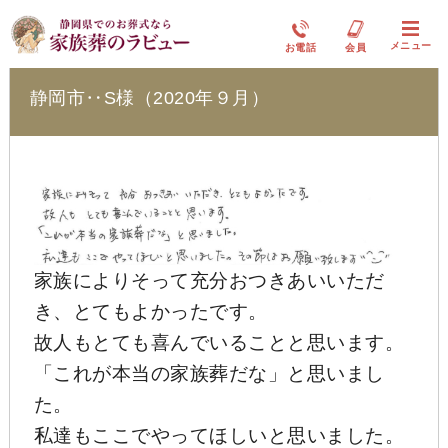
ラビューリビング静岡沓谷
メニュー
お電話
会員
静岡市‥S様（2020年９月）
家族によりそって充分おつきあいいただ
き、とてもよかったです。
故人もとても喜んでいることと思います。
「これが本当の家族葬だな」と思いまし
た。
私達もここでやってほしいと思いました。