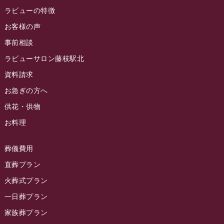
ラビュー焼津石津イベント情報
(81)
ラビューの特徴
ラビュー金谷ふれ愛ブログ
(6)
2024年8月
お客様の声
ラビュー藤枝茶町イベント情報
(81)
ラビュー草薙ふれ愛ブログ
(3)
2024年7月
事前相談
ラビュー藤枝イベント情報
(83)
2024年6月
ラビューサロン藤枝駅北
ラビュー静岡沓谷イベント情報
(83)
2024年5月
資料請求
ラビュー藤枝駅北イベント情報
(71)
2024年4月
お急ぎの方へ
お葬式の豆知識
(59)
ラビュー清水飯田イベント情報
(56)
供花・供物
2024年3月
お客様の声
(891)
ラビュー西焼津イベント情報
(42)
お料理
2024年2月
ラビュー静岡下島
(54)
ラビュー島田六合イベント情報
(31)
2024年1月
ラビュー東静岡
(66)
葬儀費用
ラビュー静岡籠上イベント情報
(25)
2023年12月
ラビューリビング静岡沓谷
(50)
直葬プラン
ラビュー金谷イベント情報
(18)
2023年11月
火葬式プラン
ラビュー藤枝
(190)
ラビュー藤枝本町イベント情報
(18)
一日葬プラン
2023年10月
ラビュー藤枝茶町
(89)
ラビュー草薙イベント情報
(10)
家族葬プラン
2023年9月
ラビュー島田稲荷
(130)