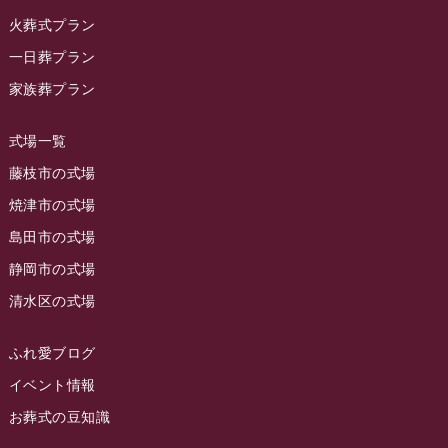
ラビュー金谷イベント情報
(18)
2023年11月
火葬式プラン
ラビュー藤枝
(190)
ラビュー藤枝本町イベント情報
(18)
一日葬プラン
2023年10月
ラビュー藤枝茶町
(89)
ラビュー草薙イベント情報
(10)
家族葬プラン
2023年9月
ラビュー島田稲荷
(130)
ラビュー藤枝田沼イベント情報
(3)
2023年8月
ラビュー焼津石津
(113)
式場一覧
2023年7月
ラビュー藤枝駅北
(56)
藤枝市の式場
2023年6月
焼津市の式場
ラビュー清水飯田
(29)
島田市の式場
2023年5月
ラビュー西焼津
(77)
静岡市の式場
2023年4月
ラビュー島田六合
(28)
清水区の式場
2023年3月
ラビュー静岡籠上
(3)
2023年2月
ラビュー金谷
(1)
ふれ愛ブログ
2023年1月
イベント情報
ラビュー藤枝本町
(7)
お葬式の豆知識
2022年12月