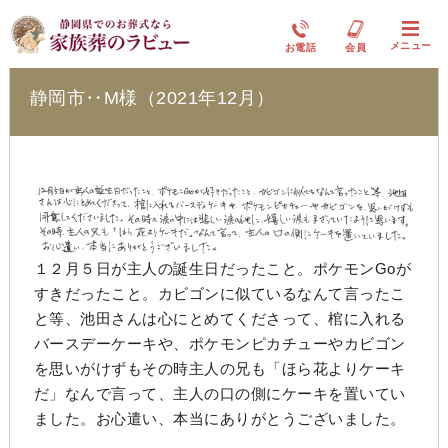
ラビュー静岡下島
メニュー
お電話
会員
静岡市‥M様（2021年12月）
１２月５日が主人の誕生日だったこと。ポケモンGoが
すきだったこと。カビゴンに似ているなんて言ったこ
と等、池田さんは心にとめてくださって、棺に入れる
バースデーケーキや、ポケモンピカチューやカビゴン
を思いがけずもその時主人の兄も「ほら花よりケーキ
だ」なんで言って、主人の口の側にケーキを置いてい
ました。お心遣い、本当にありがとうございました。