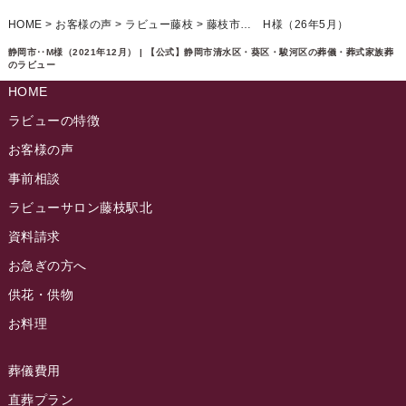
2024年12月
ラビュー静岡下島イベント情報
(92)
HOME
>
お客様の声
>
ラビュー藤枝
>
藤枝市… H様（26年5月）
ラビュー西焼津ふれ愛ブログ
(20)
2024年11月
ラビュー東静岡イベント情報
(90)
静岡市‥M様（2021年12月） | 【公式】静岡市清水区・葵区・駿河区の葬儀・葬式家族葬
ラビュー島田六合ふれ愛ブログ
(5)
のラビュー
2024年10月
ラビュー島田稲荷イベント情報
(84)
HOME
ラビュー静岡籠上ふれ愛ブログ
(9)
2024年9月
ラビュー焼津石津イベント情報
(81)
ラビューの特徴
ラビュー金谷ふれ愛ブログ
(6)
2024年8月
お客様の声
ラビュー藤枝茶町イベント情報
(81)
ラビュー草薙ふれ愛ブログ
(3)
2024年7月
事前相談
ラビュー藤枝イベント情報
(83)
2024年6月
ラビューサロン藤枝駅北
ラビュー静岡沓谷イベント情報
(83)
2024年5月
資料請求
ラビュー藤枝駅北イベント情報
(71)
2024年4月
お急ぎの方へ
お葬式の豆知識
(59)
ラビュー清水飯田イベント情報
(56)
供花・供物
2024年3月
お客様の声
(891)
ラビュー西焼津イベント情報
(42)
お料理
2024年2月
ラビュー静岡下島
(54)
ラビュー島田六合イベント情報
(31)
2024年1月
ラビュー東静岡
(66)
葬儀費用
ラビュー静岡籠上イベント情報
(25)
2023年12月
ラビューリビング静岡沓谷
(50)
直葬プラン