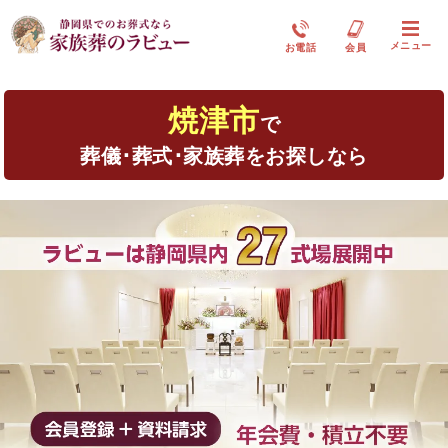
メニュー
お電話
会員
焼津市
で
葬儀･葬式･家族葬をお探しなら