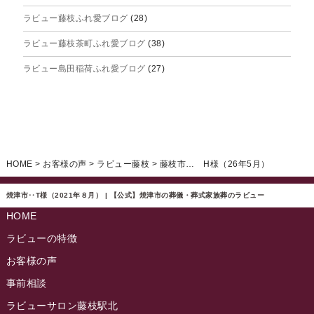
ラビュー藤枝ふれ愛ブログ
(28)
2025年5月
ラビュー藤枝茶町ふれ愛ブログ
(38)
2025年4月
ラビュー島田稲荷ふれ愛ブログ
(27)
2025年3月
ラビュー焼津石津ふれ愛ブログ
(23)
2025年2月
ラビュー藤枝駅北ふれ愛ブログ
(9)
2025年1月
イベント情報
(224)
ラビュー清水飯田ふれ愛ブログ
(24)
2024年12月
ラビュー静岡下島イベント情報
(92)
HOME
>
お客様の声
>
ラビュー藤枝
>
藤枝市… H様（26年5月）
ラビュー西焼津ふれ愛ブログ
(20)
2024年11月
ラビュー東静岡イベント情報
(90)
ラビュー島田六合ふれ愛ブログ
(5)
焼津市‥T様（2021年８月） | 【公式】焼津市の葬儀・葬式家族葬のラビュー
2024年10月
ラビュー島田稲荷イベント情報
(84)
HOME
ラビュー静岡籠上ふれ愛ブログ
(9)
2024年9月
ラビュー焼津石津イベント情報
(81)
ラビューの特徴
ラビュー金谷ふれ愛ブログ
(6)
2024年8月
お客様の声
ラビュー藤枝茶町イベント情報
(81)
ラビュー草薙ふれ愛ブログ
(3)
2024年7月
事前相談
ラビュー藤枝イベント情報
(83)
2024年6月
ラビューサロン藤枝駅北
ラビュー静岡沓谷イベント情報
(83)