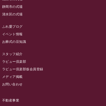
ラビュー西焼津
(77)
静岡市の式場
2023年4月
ラビュー島田六合
(28)
清水区の式場
2023年3月
ラビュー静岡籠上
(3)
2023年2月
ラビュー金谷
(1)
ふれ愛ブログ
2023年1月
イベント情報
ラビュー藤枝本町
(7)
お葬式の豆知識
2022年12月
2022年11月
スタッフ紹介
2022年10月
ラビュー倶楽部
2022年9月
ラビュー倶楽部仮会員登録
2022年8月
メディア掲載
お問い合わせ
2022年7月
2022年6月
不動産事業
2022年5月