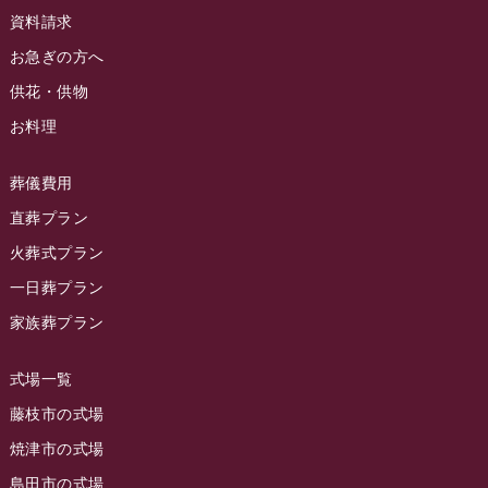
2024年5月
資料請求
ラビュー藤枝駅北イベント情報
(71)
2024年4月
お急ぎの方へ
お葬式の豆知識
(59)
ラビュー清水飯田イベント情報
(56)
供花・供物
2024年3月
お客様の声
(891)
ラビュー西焼津イベント情報
(42)
お料理
2024年2月
ラビュー静岡下島
(54)
ラビュー島田六合イベント情報
(31)
2024年1月
ラビュー東静岡
(66)
葬儀費用
ラビュー静岡籠上イベント情報
(25)
2023年12月
ラビューリビング静岡沓谷
(50)
直葬プラン
ラビュー金谷イベント情報
(18)
2023年11月
火葬式プラン
ラビュー藤枝
(190)
ラビュー藤枝本町イベント情報
(18)
一日葬プラン
2023年10月
ラビュー藤枝茶町
(89)
ラビュー草薙イベント情報
(10)
家族葬プラン
2023年9月
ラビュー島田稲荷
(130)
ラビュー藤枝田沼イベント情報
(3)
2023年8月
ラビュー焼津石津
(113)
式場一覧
2023年7月
ラビュー藤枝駅北
(56)
藤枝市の式場
2023年6月
焼津市の式場
ラビュー清水飯田
(29)
島田市の式場
2023年5月