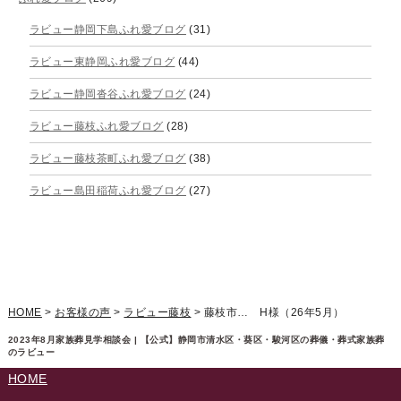
ラビュー静岡下島ふれ愛ブログ
(31)
2025年8月
ラビュー東静岡ふれ愛ブログ
(44)
2025年7月
ラビュー静岡沓谷ふれ愛ブログ
(24)
2025年6月
ラビュー藤枝ふれ愛ブログ
(28)
2025年5月
ラビュー藤枝茶町ふれ愛ブログ
(38)
2025年4月
ラビュー島田稲荷ふれ愛ブログ
(27)
2025年3月
ラビュー焼津石津ふれ愛ブログ
(23)
2025年2月
ラビュー藤枝駅北ふれ愛ブログ
(9)
2025年1月
イベント情報
(224)
ラビュー清水飯田ふれ愛ブログ
(24)
2024年12月
ラビュー静岡下島イベント情報
(92)
HOME
>
お客様の声
>
ラビュー藤枝
>
藤枝市… H様（26年5月）
ラビュー西焼津ふれ愛ブログ
(20)
2024年11月
ラビュー東静岡イベント情報
(90)
2023年8月家族葬見学相談会 | 【公式】静岡市清水区・葵区・駿河区の葬儀・葬式家族葬
ラビュー島田六合ふれ愛ブログ
(5)
のラビュー
2024年10月
ラビュー島田稲荷イベント情報
(84)
HOME
ラビュー静岡籠上ふれ愛ブログ
(9)
2024年9月