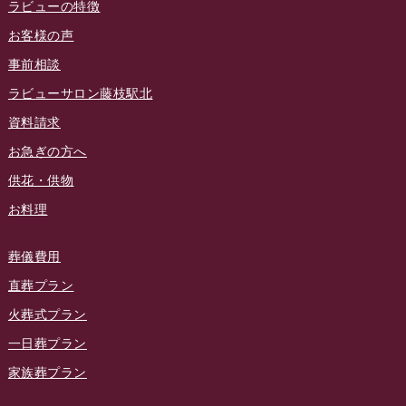
ラビュー焼津石津イベント情報
(81)
ラビューの特徴
ラビュー金谷ふれ愛ブログ
(6)
2024年8月
お客様の声
ラビュー藤枝茶町イベント情報
(81)
ラビュー草薙ふれ愛ブログ
(3)
2024年7月
事前相談
ラビュー藤枝イベント情報
(83)
2024年6月
ラビューサロン藤枝駅北
ラビュー静岡沓谷イベント情報
(83)
2024年5月
資料請求
ラビュー藤枝駅北イベント情報
(71)
2024年4月
お急ぎの方へ
お葬式の豆知識
(59)
ラビュー清水飯田イベント情報
(56)
供花・供物
2024年3月
お客様の声
(891)
ラビュー西焼津イベント情報
(42)
お料理
2024年2月
ラビュー静岡下島
(54)
ラビュー島田六合イベント情報
(31)
2024年1月
ラビュー東静岡
(66)
葬儀費用
ラビュー静岡籠上イベント情報
(25)
2023年12月
ラビューリビング静岡沓谷
(50)
直葬プラン
ラビュー金谷イベント情報
(18)
2023年11月
火葬式プラン
ラビュー藤枝
(190)
ラビュー藤枝本町イベント情報
(18)
一日葬プラン
2023年10月
ラビュー藤枝茶町
(89)
ラビュー草薙イベント情報
(10)
家族葬プラン
2023年9月
ラビュー島田稲荷
(130)
ラビュー藤枝田沼イベント情報
(3)