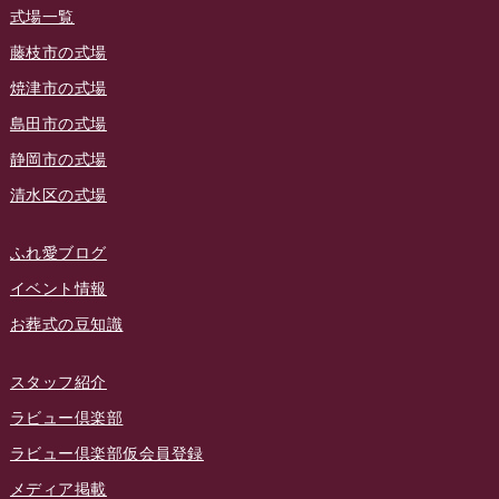
2023年8月
ラビュー焼津石津
(113)
式場一覧
2023年7月
ラビュー藤枝駅北
(56)
藤枝市の式場
2023年6月
焼津市の式場
ラビュー清水飯田
(29)
島田市の式場
2023年5月
ラビュー西焼津
(77)
静岡市の式場
2023年4月
ラビュー島田六合
(28)
清水区の式場
2023年3月
ラビュー静岡籠上
(3)
2023年2月
ラビュー金谷
(1)
ふれ愛ブログ
2023年1月
イベント情報
ラビュー藤枝本町
(7)
お葬式の豆知識
2022年12月
2022年11月
スタッフ紹介
2022年10月
ラビュー倶楽部
2022年9月
ラビュー倶楽部仮会員登録
2022年8月
メディア掲載