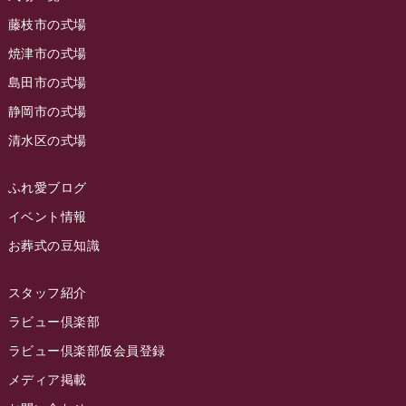
2023年7月
ラビュー藤枝駅北
(56)
藤枝市の式場
2023年6月
焼津市の式場
ラビュー清水飯田
(29)
島田市の式場
2023年5月
ラビュー西焼津
(77)
静岡市の式場
2023年4月
ラビュー島田六合
(28)
清水区の式場
2023年3月
ラビュー静岡籠上
(3)
2023年2月
ラビュー金谷
(1)
ふれ愛ブログ
2023年1月
イベント情報
ラビュー藤枝本町
(7)
お葬式の豆知識
2022年12月
2022年11月
スタッフ紹介
2022年10月
ラビュー倶楽部
2022年9月
ラビュー倶楽部仮会員登録
2022年8月
メディア掲載