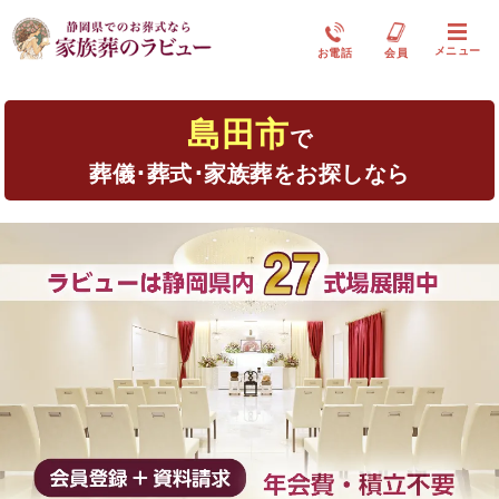
メニュー
お電話
会員
島田市
で
葬儀･葬式･家族葬をお探しなら