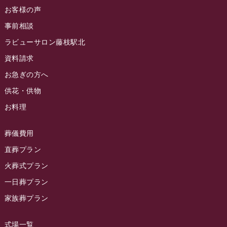
お客様の声
ラビュー藤枝茶町イベント情報
(81)
ラビュー草薙ふれ愛ブログ
(3)
2024年7月
事前相談
ラビュー藤枝イベント情報
(83)
2024年6月
ラビューサロン藤枝駅北
ラビュー静岡沓谷イベント情報
(83)
2024年5月
資料請求
ラビュー藤枝駅北イベント情報
(71)
2024年4月
お急ぎの方へ
お葬式の豆知識
(59)
ラビュー清水飯田イベント情報
(56)
供花・供物
2024年3月
お客様の声
(891)
ラビュー西焼津イベント情報
(42)
お料理
2024年2月
ラビュー静岡下島
(54)
ラビュー島田六合イベント情報
(31)
2024年1月
ラビュー東静岡
(66)
葬儀費用
ラビュー静岡籠上イベント情報
(25)
2023年12月
ラビューリビング静岡沓谷
(50)
直葬プラン
ラビュー金谷イベント情報
(18)
2023年11月
火葬式プラン
ラビュー藤枝
(190)
ラビュー藤枝本町イベント情報
(18)
一日葬プラン
2023年10月
ラビュー藤枝茶町
(89)
ラビュー草薙イベント情報
(10)
家族葬プラン
2023年9月
ラビュー島田稲荷
(130)
ラビュー藤枝田沼イベント情報
(3)
2023年8月
ラビュー焼津石津
(113)
式場一覧