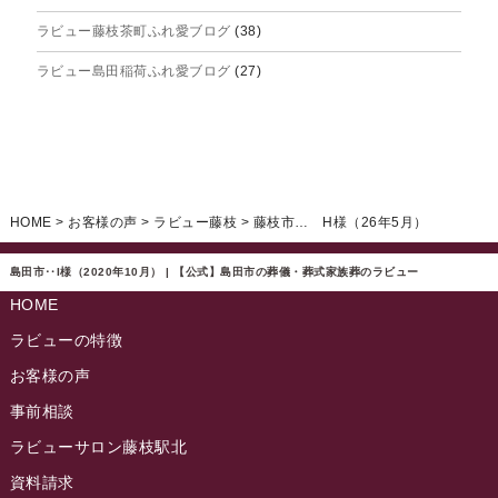
ラビュー藤枝茶町ふれ愛ブログ
(38)
2025年4月
ラビュー島田稲荷ふれ愛ブログ
(27)
2025年3月
ラビュー焼津石津ふれ愛ブログ
(23)
2025年2月
ラビュー藤枝駅北ふれ愛ブログ
(9)
2025年1月
イベント情報
(224)
ラビュー清水飯田ふれ愛ブログ
(24)
2024年12月
ラビュー静岡下島イベント情報
(92)
HOME
>
お客様の声
>
ラビュー藤枝
>
藤枝市… H様（26年5月）
ラビュー西焼津ふれ愛ブログ
(20)
2024年11月
ラビュー東静岡イベント情報
(90)
ラビュー島田六合ふれ愛ブログ
(5)
島田市‥I様（2020年10月） | 【公式】島田市の葬儀・葬式家族葬のラビュー
2024年10月
ラビュー島田稲荷イベント情報
(84)
HOME
ラビュー静岡籠上ふれ愛ブログ
(9)
2024年9月
ラビュー焼津石津イベント情報
(81)
ラビューの特徴
ラビュー金谷ふれ愛ブログ
(6)
2024年8月
お客様の声
ラビュー藤枝茶町イベント情報
(81)
ラビュー草薙ふれ愛ブログ
(3)
2024年7月
事前相談
ラビュー藤枝イベント情報
(83)
2024年6月
ラビューサロン藤枝駅北
ラビュー静岡沓谷イベント情報
(83)
2024年5月
資料請求
ラビュー藤枝駅北イベント情報
(71)