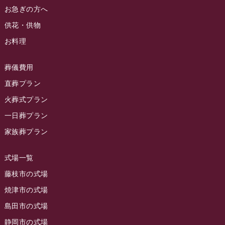
2024年4月
お急ぎの方へ
お葬式の豆知識
(59)
ラビュー清水飯田イベント情報
(56)
供花・供物
2024年3月
お客様の声
(891)
ラビュー西焼津イベント情報
(42)
お料理
2024年2月
ラビュー静岡下島
(54)
ラビュー島田六合イベント情報
(31)
2024年1月
ラビュー東静岡
(66)
葬儀費用
ラビュー静岡籠上イベント情報
(25)
2023年12月
ラビューリビング静岡沓谷
(50)
直葬プラン
ラビュー金谷イベント情報
(18)
2023年11月
火葬式プラン
ラビュー藤枝
(190)
ラビュー藤枝本町イベント情報
(18)
一日葬プラン
2023年10月
ラビュー藤枝茶町
(89)
ラビュー草薙イベント情報
(10)
家族葬プラン
2023年9月
ラビュー島田稲荷
(130)
ラビュー藤枝田沼イベント情報
(3)
2023年8月
ラビュー焼津石津
(113)
式場一覧
2023年7月
ラビュー藤枝駅北
(56)
藤枝市の式場
2023年6月
焼津市の式場
ラビュー清水飯田
(29)
島田市の式場
2023年5月
ラビュー西焼津
(77)
静岡市の式場
2023年4月