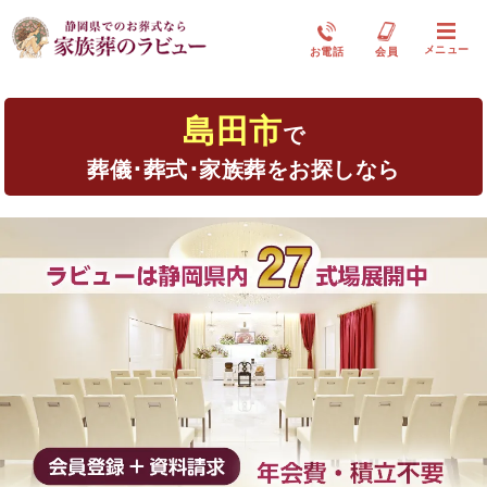
メニュー
お電話
会員
島田市
で
葬儀･葬式･家族葬をお探しなら