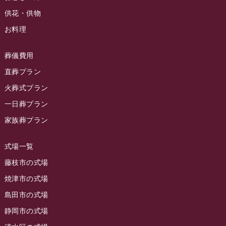
ラビュー清水飯田イベント情報
(56)
供花・供物
2024年3月
お客様の声
(891)
ラビュー西焼津イベント情報
(42)
お料理
2024年2月
ラビュー静岡下島
(54)
ラビュー島田六合イベント情報
(31)
2024年1月
ラビュー東静岡
(66)
葬儀費用
ラビュー静岡籠上イベント情報
(25)
2023年12月
ラビューリビング静岡沓谷
(50)
直葬プラン
ラビュー金谷イベント情報
(18)
2023年11月
火葬式プラン
ラビュー藤枝
(190)
ラビュー藤枝本町イベント情報
(18)
一日葬プラン
2023年10月
ラビュー藤枝茶町
(89)
ラビュー草薙イベント情報
(10)
家族葬プラン
2023年9月
ラビュー島田稲荷
(130)
ラビュー藤枝田沼イベント情報
(3)
2023年8月
ラビュー焼津石津
(113)
式場一覧
2023年7月
ラビュー藤枝駅北
(56)
藤枝市の式場
2023年6月
焼津市の式場
ラビュー清水飯田
(29)
島田市の式場
2023年5月
ラビュー西焼津
(77)
静岡市の式場
2023年4月
ラビュー島田六合
(28)