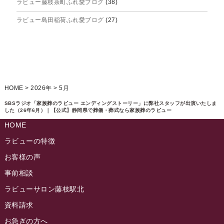
ラビュー藤枝茶町ふれ愛ブログ
(38)
2025年4月
ラビュー島田稲荷ふれ愛ブログ
(27)
2025年3月
ラビュー焼津石津ふれ愛ブログ
(23)
2025年2月
ラビュー藤枝駅北ふれ愛ブログ
(9)
2025年1月
イベント情報
(224)
ラビュー清水飯田ふれ愛ブログ
(24)
2024年12月
ラビュー静岡下島イベント情報
(92)
HOME
>
2026年
>
5月
ラビュー西焼津ふれ愛ブログ
(20)
2024年11月
ラビュー東静岡イベント情報
(90)
SBSラジオ「家族葬のラビュー エンディングストーリー」に弊社スタッフが出演いたしま
ラビュー島田六合ふれ愛ブログ
(5)
した（26年6月）｜【公式】静岡県で葬儀・葬式なら家族葬のラビュー
2024年10月
ラビュー島田稲荷イベント情報
(84)
HOME
ラビュー静岡籠上ふれ愛ブログ
(9)
2024年9月
ラビュー焼津石津イベント情報
(81)
ラビューの特徴
ラビュー金谷ふれ愛ブログ
(6)
2024年8月
お客様の声
ラビュー藤枝茶町イベント情報
(81)
ラビュー草薙ふれ愛ブログ
(3)
2024年7月
事前相談
ラビュー藤枝イベント情報
(83)
2024年6月
ラビューサロン藤枝駅北
ラビュー静岡沓谷イベント情報
(83)
2024年5月
資料請求
ラビュー藤枝駅北イベント情報
(71)
2024年4月
お急ぎの方へ
お葬式の豆知識
(59)