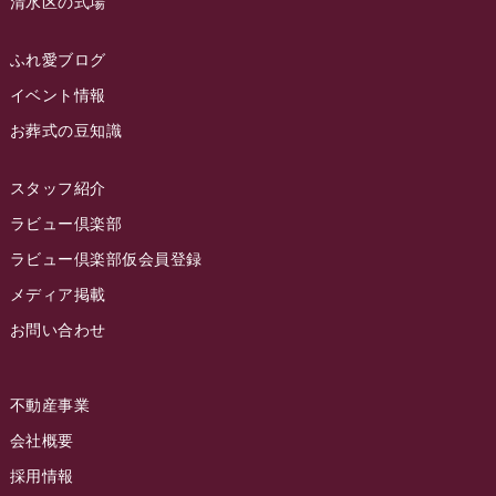
清水区の式場
2023年3月
ラビュー静岡籠上
(3)
2023年2月
ラビュー金谷
(1)
ふれ愛ブログ
2023年1月
イベント情報
ラビュー藤枝本町
(7)
お葬式の豆知識
2022年12月
2022年11月
スタッフ紹介
2022年10月
ラビュー倶楽部
2022年9月
ラビュー倶楽部仮会員登録
2022年8月
メディア掲載
お問い合わせ
2022年7月
2022年6月
不動産事業
2022年5月
会社概要
2022年4月
採用情報
2022年3月