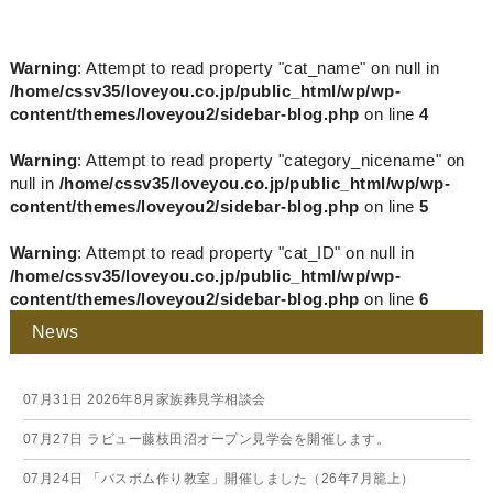
Warning
: Attempt to read property "cat_name" on null in
/home/cssv35/loveyou.co.jp/public_html/wp/wp-
content/themes/loveyou2/sidebar-blog.php
on line
4
Warning
: Attempt to read property "category_nicename" on
null in
/home/cssv35/loveyou.co.jp/public_html/wp/wp-
content/themes/loveyou2/sidebar-blog.php
on line
5
Warning
: Attempt to read property "cat_ID" on null in
/home/cssv35/loveyou.co.jp/public_html/wp/wp-
content/themes/loveyou2/sidebar-blog.php
on line
6
News
07月31日
2026年8月家族葬見学相談会
07月27日
ラビュー藤枝田沼オープン見学会を開催します。
07月24日
「バスボム作り教室」開催しました（26年7月籠上）