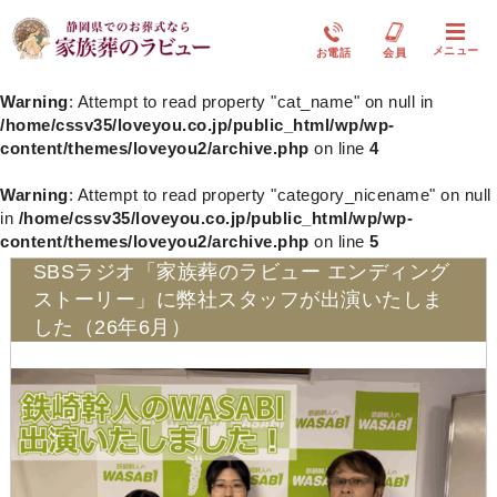
メニュー
お電話
会員
Warning
: Attempt to read property "cat_name" on null in
/home/cssv35/loveyou.co.jp/public_html/wp/wp-
content/themes/loveyou2/archive.php
on line
4
Warning
: Attempt to read property "category_nicename" on null
in
/home/cssv35/loveyou.co.jp/public_html/wp/wp-
content/themes/loveyou2/archive.php
on line
5
SBSラジオ「家族葬のラビュー エンディング
ストーリー」に弊社スタッフが出演いたしま
した（26年6月）