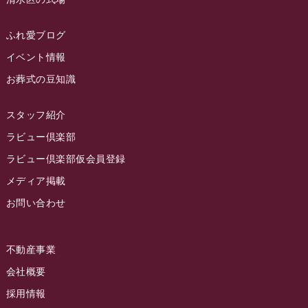
2023年3月
ラビュー静岡籠上
(3)
2023年2月
ラビュー金谷
(1)
ふれ愛ブログ
2023年1月
イベント情報
ラビュー藤枝本町
(7)
お葬式の豆知識
2022年12月
2022年11月
スタッフ紹介
2022年10月
ラビュー倶楽部
2022年9月
ラビュー倶楽部仮会員登録
2022年8月
メディア掲載
お問い合わせ
2022年7月
2022年6月
不動産事業
2022年5月
会社概要
2022年4月
採用情報
2022年3月