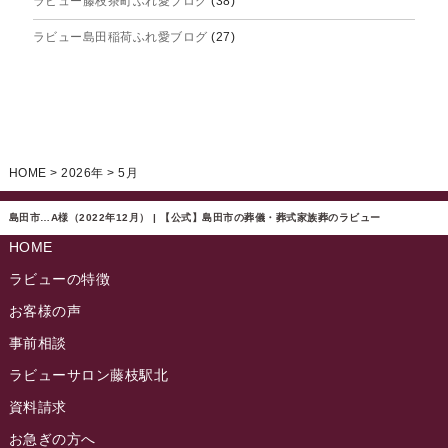
ラビュー藤枝茶町ふれ愛ブログ
(38)
2025年4月
ラビュー島田稲荷ふれ愛ブログ
(27)
2025年3月
ラビュー焼津石津ふれ愛ブログ
(23)
2025年2月
ラビュー藤枝駅北ふれ愛ブログ
(9)
2025年1月
イベント情報
(224)
ラビュー清水飯田ふれ愛ブログ
(24)
2024年12月
ラビュー静岡下島イベント情報
(92)
HOME
>
2026年
>
5月
ラビュー西焼津ふれ愛ブログ
(20)
2024年11月
ラビュー東静岡イベント情報
(90)
ラビュー島田六合ふれ愛ブログ
(5)
島田市…A様（2022年12月） | 【公式】島田市の葬儀・葬式家族葬のラビュー
2024年10月
ラビュー島田稲荷イベント情報
(84)
HOME
ラビュー静岡籠上ふれ愛ブログ
(9)
2024年9月
ラビュー焼津石津イベント情報
(81)
ラビューの特徴
ラビュー金谷ふれ愛ブログ
(6)
2024年8月
お客様の声
ラビュー藤枝茶町イベント情報
(81)
ラビュー草薙ふれ愛ブログ
(3)
2024年7月
事前相談
ラビュー藤枝イベント情報
(83)
2024年6月
ラビューサロン藤枝駅北
ラビュー静岡沓谷イベント情報
(83)
2024年5月
資料請求
ラビュー藤枝駅北イベント情報
(71)
2024年4月
お急ぎの方へ
お葬式の豆知識
(59)