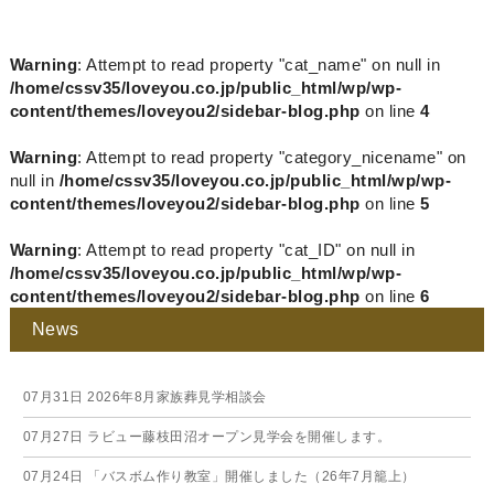
Warning
: Attempt to read property "cat_name" on null in
/home/cssv35/loveyou.co.jp/public_html/wp/wp-
content/themes/loveyou2/sidebar-blog.php
on line
4
Warning
: Attempt to read property "category_nicename" on
null in
/home/cssv35/loveyou.co.jp/public_html/wp/wp-
content/themes/loveyou2/sidebar-blog.php
on line
5
Warning
: Attempt to read property "cat_ID" on null in
/home/cssv35/loveyou.co.jp/public_html/wp/wp-
content/themes/loveyou2/sidebar-blog.php
on line
6
News
07月31日
2026年8月家族葬見学相談会
07月27日
ラビュー藤枝田沼オープン見学会を開催します。
07月24日
「バスボム作り教室」開催しました（26年7月籠上）