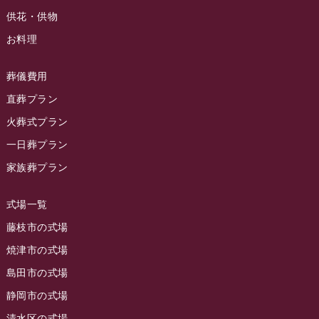
ラビュー清水飯田イベント情報
(56)
供花・供物
2024年3月
お客様の声
(891)
ラビュー西焼津イベント情報
(42)
お料理
2024年2月
ラビュー静岡下島
(54)
ラビュー島田六合イベント情報
(31)
2024年1月
ラビュー東静岡
(66)
葬儀費用
ラビュー静岡籠上イベント情報
(25)
2023年12月
ラビューリビング静岡沓谷
(50)
直葬プラン
ラビュー金谷イベント情報
(18)
2023年11月
火葬式プラン
ラビュー藤枝
(190)
ラビュー藤枝本町イベント情報
(18)
一日葬プラン
2023年10月
ラビュー藤枝茶町
(89)
ラビュー草薙イベント情報
(10)
家族葬プラン
2023年9月
ラビュー島田稲荷
(130)
ラビュー藤枝田沼イベント情報
(3)
2023年8月
ラビュー焼津石津
(113)
式場一覧
2023年7月
ラビュー藤枝駅北
(56)
藤枝市の式場
2023年6月
焼津市の式場
ラビュー清水飯田
(29)
島田市の式場
2023年5月
ラビュー西焼津
(77)
静岡市の式場
2023年4月
ラビュー島田六合
(28)
清水区の式場