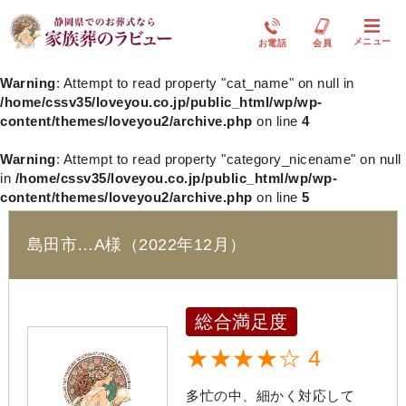
メニュー
お電話
会員
Warning
: Attempt to read property "cat_name" on null in
/home/cssv35/loveyou.co.jp/public_html/wp/wp-
content/themes/loveyou2/archive.php
on line
4
Warning
: Attempt to read property "category_nicename" on null
in
/home/cssv35/loveyou.co.jp/public_html/wp/wp-
content/themes/loveyou2/archive.php
on line
5
島田市…A様（2022年12月）
総合満足度
★★★★☆ 4
多忙の中、細かく対応して