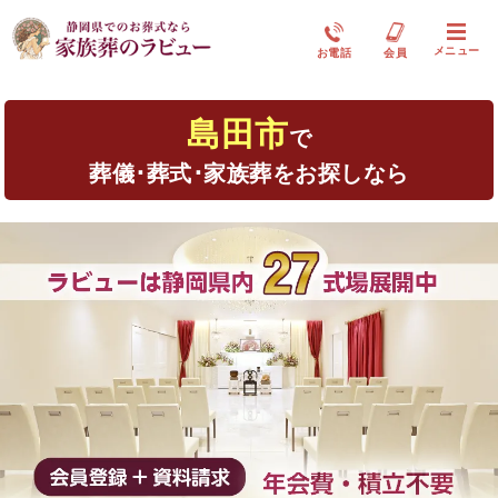
メニュー
お電話
会員
島田市
で
葬儀･葬式･家族葬をお探しなら