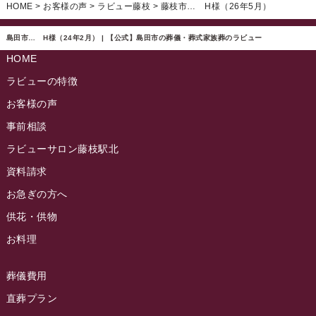
ラビュー静岡下島イベント情報
(92)
HOME
>
お客様の声
>
ラビュー藤枝
>
藤枝市… H様（26年5月）
ラビュー西焼津ふれ愛ブログ
(20)
2024年11月
ラビュー東静岡イベント情報
(90)
ラビュー島田六合ふれ愛ブログ
(5)
島田市… H様（24年2月） | 【公式】島田市の葬儀・葬式家族葬のラビュー
2024年10月
ラビュー島田稲荷イベント情報
(84)
HOME
ラビュー静岡籠上ふれ愛ブログ
(9)
2024年9月
ラビュー焼津石津イベント情報
(81)
ラビューの特徴
ラビュー金谷ふれ愛ブログ
(6)
2024年8月
お客様の声
ラビュー藤枝茶町イベント情報
(81)
ラビュー草薙ふれ愛ブログ
(3)
2024年7月
事前相談
ラビュー藤枝イベント情報
(83)
2024年6月
ラビューサロン藤枝駅北
ラビュー静岡沓谷イベント情報
(83)
2024年5月
資料請求
ラビュー藤枝駅北イベント情報
(71)
2024年4月
お急ぎの方へ
お葬式の豆知識
(59)
ラビュー清水飯田イベント情報
(56)
供花・供物
2024年3月
お客様の声
(891)
ラビュー西焼津イベント情報
(42)
お料理
2024年2月
ラビュー静岡下島
(54)
ラビュー島田六合イベント情報
(31)
2024年1月
ラビュー東静岡
(66)
葬儀費用
ラビュー静岡籠上イベント情報
(25)
2023年12月
ラビューリビング静岡沓谷
(50)
直葬プラン
ラビュー金谷イベント情報
(18)