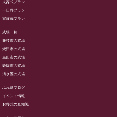
2023年11月
火葬式プラン
ラビュー藤枝
(190)
ラビュー藤枝本町イベント情報
(18)
一日葬プラン
2023年10月
ラビュー藤枝茶町
(89)
ラビュー草薙イベント情報
(10)
家族葬プラン
2023年9月
ラビュー島田稲荷
(130)
ラビュー藤枝田沼イベント情報
(3)
2023年8月
ラビュー焼津石津
(113)
式場一覧
2023年7月
ラビュー藤枝駅北
(56)
藤枝市の式場
2023年6月
焼津市の式場
ラビュー清水飯田
(29)
島田市の式場
2023年5月
ラビュー西焼津
(77)
静岡市の式場
2023年4月
ラビュー島田六合
(28)
清水区の式場
2023年3月
ラビュー静岡籠上
(3)
2023年2月
ラビュー金谷
(1)
ふれ愛ブログ
2023年1月
イベント情報
ラビュー藤枝本町
(7)
お葬式の豆知識
2022年12月
2022年11月