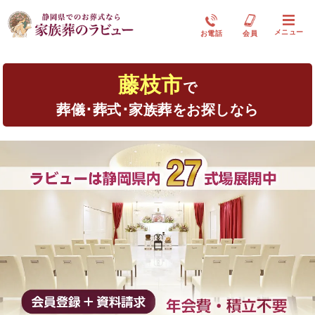
メニュー
お電話
会員
藤枝市
で
葬儀･葬式･家族葬をお探しなら