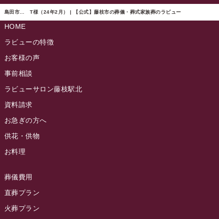
ラビュー東静岡イベント情報
(90)
ラビュー島田六合ふれ愛ブログ
(5)
島田市… T様（24年2月） | 【公式】藤枝市の葬儀・葬式家族葬のラビュー
2024年10月
ラビュー島田稲荷イベント情報
(84)
HOME
ラビュー静岡籠上ふれ愛ブログ
(9)
2024年9月
ラビュー焼津石津イベント情報
(81)
ラビューの特徴
ラビュー金谷ふれ愛ブログ
(6)
2024年8月
お客様の声
ラビュー藤枝茶町イベント情報
(81)
ラビュー草薙ふれ愛ブログ
(3)
2024年7月
事前相談
ラビュー藤枝イベント情報
(83)
2024年6月
ラビューサロン藤枝駅北
ラビュー静岡沓谷イベント情報
(83)
2024年5月
資料請求
ラビュー藤枝駅北イベント情報
(71)
2024年4月
お急ぎの方へ
お葬式の豆知識
(59)
ラビュー清水飯田イベント情報
(56)
供花・供物
2024年3月
お客様の声
(891)
ラビュー西焼津イベント情報
(42)
お料理
2024年2月
ラビュー静岡下島
(54)
ラビュー島田六合イベント情報
(31)
2024年1月
ラビュー東静岡
(66)
葬儀費用
ラビュー静岡籠上イベント情報
(25)
2023年12月
ラビューリビング静岡沓谷
(50)
直葬プラン
ラビュー金谷イベント情報
(18)
2023年11月
火葬プラン
ラビュー藤枝
(190)
ラビュー藤枝本町イベント情報
(18)