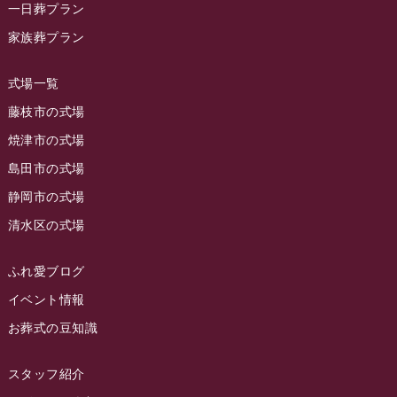
一日葬プラン
2023年10月
ラビュー藤枝茶町
(89)
ラビュー草薙イベント情報
(10)
家族葬プラン
2023年9月
ラビュー島田稲荷
(130)
ラビュー藤枝田沼イベント情報
(3)
2023年8月
ラビュー焼津石津
(113)
式場一覧
2023年7月
ラビュー藤枝駅北
(56)
藤枝市の式場
2023年6月
焼津市の式場
ラビュー清水飯田
(29)
島田市の式場
2023年5月
ラビュー西焼津
(77)
静岡市の式場
2023年4月
ラビュー島田六合
(28)
清水区の式場
2023年3月
ラビュー静岡籠上
(3)
2023年2月
ラビュー金谷
(1)
ふれ愛ブログ
2023年1月
イベント情報
ラビュー藤枝本町
(7)
お葬式の豆知識
2022年12月
2022年11月
スタッフ紹介
2022年10月