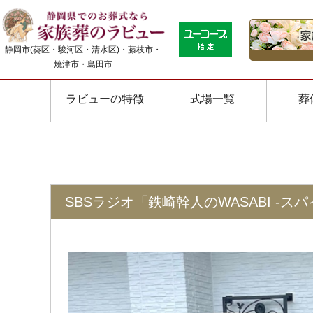
静岡市(葵区・駿河区・清水区)・藤枝市・
焼津市・島田市
ラビューの特徴
式場一覧
葬
SBSラジオ「鉄崎幹人のWASABI 