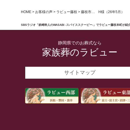
HOME
>
お客様の声
>
ラビュー藤枝
>
藤枝市… H様（26年5月）
SBSラジオ「鉄崎幹人のWASABI -スパイススクーピー-」でラビュー藤枝本町
静岡県でのお葬式なら
家族葬のラビュー
サイトマップ