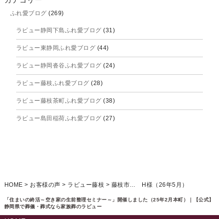
ふれ愛ブログ
(269)
2025年9月
ラビュー静岡下島ふれ愛ブログ
(31)
2025年8月
ラビュー東静岡ふれ愛ブログ
(44)
2025年7月
ラビュー静岡沓谷ふれ愛ブログ
(24)
2025年6月
ラビュー藤枝ふれ愛ブログ
(28)
2025年5月
ラビュー藤枝茶町ふれ愛ブログ
(38)
2025年4月
ラビュー島田稲荷ふれ愛ブログ
(27)
2025年3月
ラビュー焼津石津ふれ愛ブログ
(23)
2025年2月
ラビュー藤枝駅北ふれ愛ブログ
(9)
2025年1月
イベント情報
(224)
ラビュー清水飯田ふれ愛ブログ
(24)
2024年12月
ラビュー静岡下島イベント情報
(92)
HOME
>
お客様の声
>
ラビュー藤枝
>
藤枝市… H様（26年5月）
ラビュー西焼津ふれ愛ブログ
(20)
2024年11月
ラビュー東静岡イベント情報
(90)
「住まいの終活～空き家の生前整理セミナー～」開催しました（25年2月本町）｜【公式】
ラビュー島田六合ふれ愛ブログ
(5)
静岡県で葬儀・葬式なら家族葬のラビュー
2024年10月
ラビュー島田稲荷イベント情報
(84)