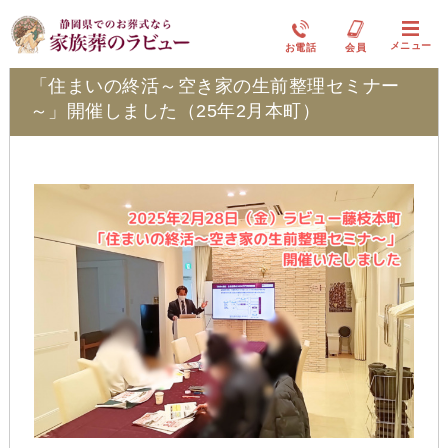
ふれ愛ブログ
メニュー
お電話
会員
「住まいの終活～空き家の生前整理セミナー
～」開催しました（25年2月本町）