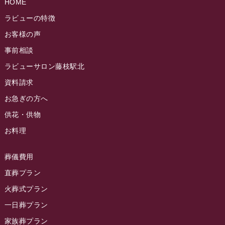
HOME
ラビュー静岡籠上ふれ愛ブログ
(9)
2024年9月
ラビュー焼津石津イベント情報
(81)
ラビューの特徴
ラビュー金谷ふれ愛ブログ
(6)
2024年8月
お客様の声
ラビュー藤枝茶町イベント情報
(81)
ラビュー草薙ふれ愛ブログ
(3)
2024年7月
事前相談
ラビュー藤枝イベント情報
(83)
2024年6月
ラビューサロン藤枝駅北
ラビュー静岡沓谷イベント情報
(83)
2024年5月
資料請求
ラビュー藤枝駅北イベント情報
(71)
2024年4月
お急ぎの方へ
お葬式の豆知識
(59)
ラビュー清水飯田イベント情報
(56)
供花・供物
2024年3月
お客様の声
(891)
ラビュー西焼津イベント情報
(42)
お料理
2024年2月
ラビュー静岡下島
(54)
ラビュー島田六合イベント情報
(31)
2024年1月
ラビュー東静岡
(66)
葬儀費用
ラビュー静岡籠上イベント情報
(25)
2023年12月
ラビューリビング静岡沓谷
(50)
直葬プラン
ラビュー金谷イベント情報
(18)
2023年11月
火葬式プラン
ラビュー藤枝
(190)
ラビュー藤枝本町イベント情報
(18)
一日葬プラン
2023年10月
ラビュー藤枝茶町
(89)
ラビュー草薙イベント情報
(10)
家族葬プラン
2023年9月