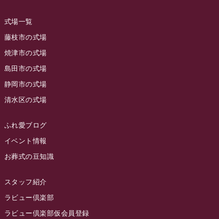
ラビュー島田稲荷
(130)
ラビュー藤枝田沼イベント情報
(3)
2023年8月
ラビュー焼津石津
(113)
式場一覧
2023年7月
ラビュー藤枝駅北
(56)
藤枝市の式場
2023年6月
焼津市の式場
ラビュー清水飯田
(29)
島田市の式場
2023年5月
ラビュー西焼津
(77)
静岡市の式場
2023年4月
ラビュー島田六合
(28)
清水区の式場
2023年3月
ラビュー静岡籠上
(3)
2023年2月
ラビュー金谷
(1)
ふれ愛ブログ
2023年1月
イベント情報
ラビュー藤枝本町
(7)
お葬式の豆知識
2022年12月
2022年11月
スタッフ紹介
2022年10月
ラビュー倶楽部
2022年9月
ラビュー倶楽部仮会員登録