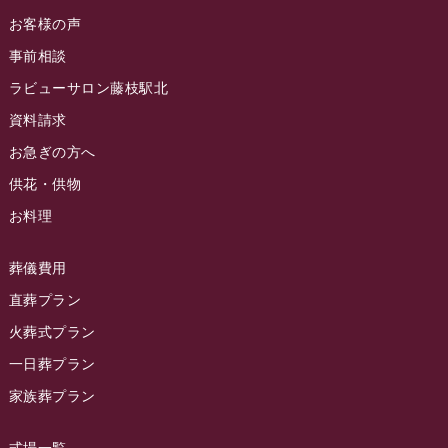
ラビュー金谷ふれ愛ブログ
(6)
2024年8月
お客様の声
ラビュー藤枝茶町イベント情報
(81)
ラビュー草薙ふれ愛ブログ
(3)
2024年7月
事前相談
ラビュー藤枝イベント情報
(83)
2024年6月
ラビューサロン藤枝駅北
ラビュー静岡沓谷イベント情報
(83)
2024年5月
資料請求
ラビュー藤枝駅北イベント情報
(71)
2024年4月
お急ぎの方へ
お葬式の豆知識
(59)
ラビュー清水飯田イベント情報
(56)
供花・供物
2024年3月
お客様の声
(891)
ラビュー西焼津イベント情報
(42)
お料理
2024年2月
ラビュー静岡下島
(54)
ラビュー島田六合イベント情報
(31)
2024年1月
ラビュー東静岡
(66)
葬儀費用
ラビュー静岡籠上イベント情報
(25)
2023年12月
ラビューリビング静岡沓谷
(50)
直葬プラン
ラビュー金谷イベント情報
(18)
2023年11月
火葬式プラン
ラビュー藤枝
(190)
ラビュー藤枝本町イベント情報
(18)
一日葬プラン
2023年10月
ラビュー藤枝茶町
(89)
ラビュー草薙イベント情報
(10)
家族葬プラン
2023年9月
ラビュー島田稲荷
(130)
ラビュー藤枝田沼イベント情報
(3)
2023年8月
ラビュー焼津石津
(113)