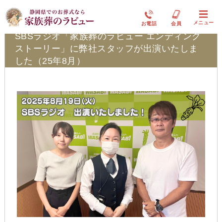
ふれ愛ブログ
メニュー
お電話
会員
SBSラジオ「家族葬のラビュー エンディング
ストーリー」に弊社スタッフが出演いたしま
した（25年8月）