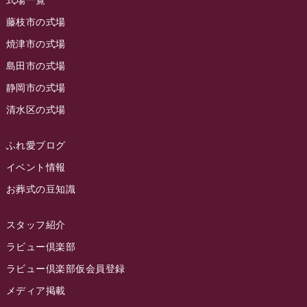
式場一覧
2023年7月
ラビュー藤枝駅北
(56)
藤枝市の式場
2023年6月
焼津市の式場
ラビュー清水飯田
(29)
島田市の式場
2023年5月
ラビュー西焼津
(77)
静岡市の式場
2023年4月
ラビュー島田六合
(28)
清水区の式場
2023年3月
ラビュー静岡籠上
(3)
2023年2月
ラビュー金谷
(1)
ふれ愛ブログ
2023年1月
イベント情報
ラビュー藤枝本町
(7)
お葬式の豆知識
2022年12月
2022年11月
スタッフ紹介
2022年10月
ラビュー倶楽部
2022年9月
ラビュー倶楽部仮会員登録
2022年8月
メディア掲載