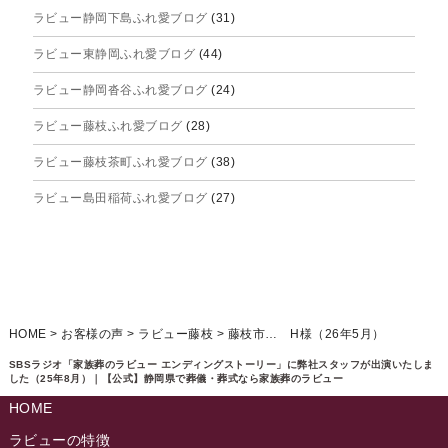
ラビュー静岡下島ふれ愛ブログ
(31)
2025年8月
ラビュー東静岡ふれ愛ブログ
(44)
2025年7月
ラビュー静岡沓谷ふれ愛ブログ
(24)
2025年6月
ラビュー藤枝ふれ愛ブログ
(28)
2025年5月
ラビュー藤枝茶町ふれ愛ブログ
(38)
2025年4月
ラビュー島田稲荷ふれ愛ブログ
(27)
2025年3月
ラビュー焼津石津ふれ愛ブログ
(23)
2025年2月
ラビュー藤枝駅北ふれ愛ブログ
(9)
2025年1月
イベント情報
(224)
ラビュー清水飯田ふれ愛ブログ
(24)
2024年12月
ラビュー静岡下島イベント情報
(92)
HOME
>
お客様の声
>
ラビュー藤枝
>
藤枝市… H様（26年5月）
ラビュー西焼津ふれ愛ブログ
(20)
2024年11月
ラビュー東静岡イベント情報
(90)
SBSラジオ「家族葬のラビュー エンディングストーリー」に弊社スタッフが出演いたしま
ラビュー島田六合ふれ愛ブログ
(5)
した（25年8月）｜【公式】静岡県で葬儀・葬式なら家族葬のラビュー
2024年10月
ラビュー島田稲荷イベント情報
(84)
HOME
ラビュー静岡籠上ふれ愛ブログ
(9)
2024年9月
ラビュー焼津石津イベント情報
(81)
ラビューの特徴