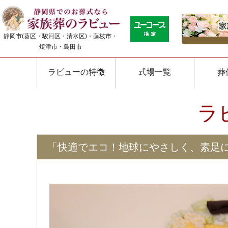
静岡市(葵区・駿河区・清水区)・藤枝市・
焼津市・島田市
ラビューの特徴
式場一覧
葬
ラ
「快適でエコ！地球にやさしく、素足