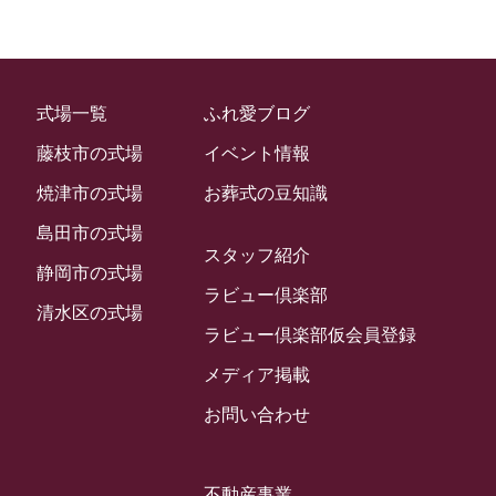
2024年3月
お客様の声
(891)
ラビュー西焼津イベント情報
(42)
2024年2月
ラビュー静岡下島
(54)
ラビュー島田六合イベント情報
(31)
2024年1月
ラビュー東静岡
(66)
ラビュー静岡籠上イベント情報
(25)
式場一覧
ふれ愛ブログ
2023年12月
ラビューリビング静岡沓谷
(50)
ラビュー金谷イベント情報
(18)
藤枝市の式場
イベント情報
2023年11月
ラビュー藤枝
(190)
ラビュー藤枝本町イベント情報
(18)
焼津市の式場
お葬式の豆知識
2023年10月
ラビュー藤枝茶町
(89)
ラビュー草薙イベント情報
(10)
島田市の式場
2023年9月
スタッフ紹介
ラビュー島田稲荷
(130)
ラビュー藤枝田沼イベント情報
(3)
静岡市の式場
2023年8月
ラビュー倶楽部
ラビュー焼津石津
(113)
清水区の式場
2023年7月
ラビュー倶楽部仮会員登録
ラビュー藤枝駅北
(56)
2023年6月
メディア掲載
ラビュー清水飯田
(29)
2023年5月
お問い合わせ
ラビュー西焼津
(77)
2023年4月
ラビュー島田六合
(28)
2023年3月
不動産事業
ラビュー静岡籠上
(3)