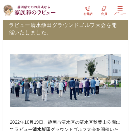
ラビュー清水飯田ふれ愛ブログ
メニュー
お電話
会員
ラビュー清水飯田グラウンドゴルフ大会を開
催いたしました。
2022年10月19日、静岡市清水区の清水区秋葉山公園に
て
ラビュー清水飯田
グラウンドゴルフ大会を開催いた