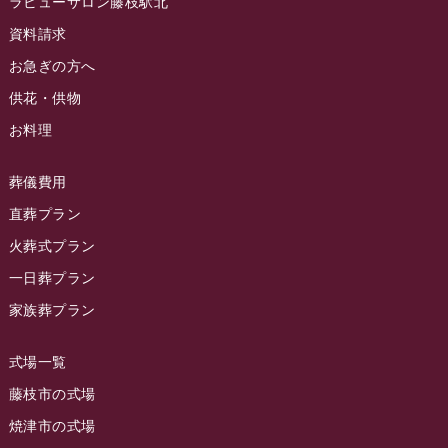
ラビューサロン藤枝駅北
ラビュー静岡沓谷イベント情報
(83)
2024年5月
資料請求
ラビュー藤枝駅北イベント情報
(71)
2024年4月
お急ぎの方へ
お葬式の豆知識
(59)
ラビュー清水飯田イベント情報
(56)
供花・供物
2024年3月
お客様の声
(891)
ラビュー西焼津イベント情報
(42)
お料理
2024年2月
ラビュー静岡下島
(54)
ラビュー島田六合イベント情報
(31)
2024年1月
ラビュー東静岡
(66)
葬儀費用
ラビュー静岡籠上イベント情報
(25)
2023年12月
ラビューリビング静岡沓谷
(50)
直葬プラン
ラビュー金谷イベント情報
(18)
2023年11月
火葬式プラン
ラビュー藤枝
(190)
ラビュー藤枝本町イベント情報
(18)
一日葬プラン
2023年10月
ラビュー藤枝茶町
(89)
ラビュー草薙イベント情報
(10)
家族葬プラン
2023年9月
ラビュー島田稲荷
(130)
ラビュー藤枝田沼イベント情報
(3)
2023年8月
ラビュー焼津石津
(113)
式場一覧
2023年7月
ラビュー藤枝駅北
(56)
藤枝市の式場
2023年6月
焼津市の式場
ラビュー清水飯田
(29)