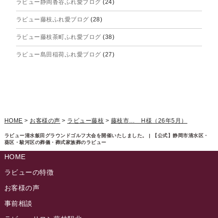
ラビュー静岡沓谷ふれ愛ブログ
(24)
2025年6月
ラビュー藤枝ふれ愛ブログ
(28)
2025年5月
ラビュー藤枝茶町ふれ愛ブログ
(38)
2025年4月
ラビュー島田稲荷ふれ愛ブログ
(27)
2025年3月
ラビュー焼津石津ふれ愛ブログ
(23)
2025年2月
ラビュー藤枝駅北ふれ愛ブログ
(9)
2025年1月
イベント情報
(224)
ラビュー清水飯田ふれ愛ブログ
(24)
2024年12月
ラビュー静岡下島イベント情報
(92)
HOME
>
お客様の声
>
ラビュー藤枝
>
藤枝市… H様（26年5月）
ラビュー西焼津ふれ愛ブログ
(20)
2024年11月
ラビュー東静岡イベント情報
(90)
ラビュー清水飯田グラウンドゴルフ大会を開催いたしました。 | 【公式】静岡市清水区・
ラビュー島田六合ふれ愛ブログ
(5)
葵区・駿河区の葬儀・葬式家族葬のラビュー
2024年10月
ラビュー島田稲荷イベント情報
(84)
HOME
ラビュー静岡籠上ふれ愛ブログ
(9)
2024年9月
ラビュー焼津石津イベント情報
(81)
ラビューの特徴
ラビュー金谷ふれ愛ブログ
(6)
2024年8月
お客様の声
ラビュー藤枝茶町イベント情報
(81)
ラビュー草薙ふれ愛ブログ
(3)
2024年7月
事前相談
ラビュー藤枝イベント情報
(83)
2024年6月