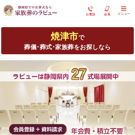
メニュー
お電話
会員
焼津市
で
葬儀･葬式･家族葬をお探しなら