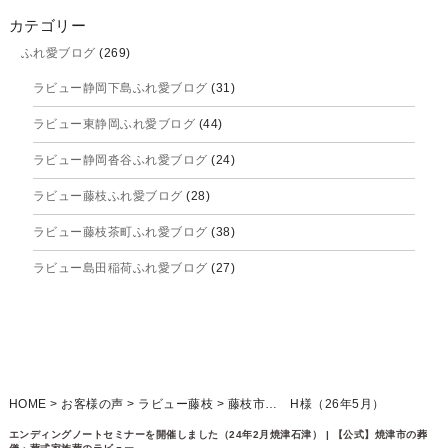
2025年10月
カテゴリー
ふれ愛ブログ
(269)
2025年9月
ラビュー静岡下島ふれ愛ブログ
(31)
2025年8月
ラビュー東静岡ふれ愛ブログ
(44)
2025年7月
ラビュー静岡沓谷ふれ愛ブログ
(24)
2025年6月
ラビュー藤枝ふれ愛ブログ
(28)
2025年5月
ラビュー藤枝茶町ふれ愛ブログ
(38)
2025年4月
ラビュー島田稲荷ふれ愛ブログ
(27)
2025年3月
ラビュー焼津石津ふれ愛ブログ
(23)
2025年2月
ラビュー藤枝駅北ふれ愛ブログ
(9)
2025年1月
イベント情報
(224)
ラビュー清水飯田ふれ愛ブログ
(24)
2024年12月
ラビュー静岡下島イベント情報
(92)
HOME
>
お客様の声
>
ラビュー藤枝
>
藤枝市… H様（26年5月）
ラビュー西焼津ふれ愛ブログ
(20)
2024年11月
ラビュー東静岡イベント情報
(90)
エンディングノートセミナーを開催しました（24年2月焼津石津） | 【公式】焼津市の葬