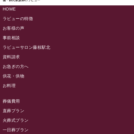
ラビュー島田六合ふれ愛ブログ
(5)
儀・葬式家族葬のラビュー
2024年10月
ラビュー島田稲荷イベント情報
(84)
HOME
ラビュー静岡籠上ふれ愛ブログ
(9)
2024年9月
ラビュー焼津石津イベント情報
(81)
ラビューの特徴
ラビュー金谷ふれ愛ブログ
(6)
2024年8月
お客様の声
ラビュー藤枝茶町イベント情報
(81)
ラビュー草薙ふれ愛ブログ
(3)
2024年7月
事前相談
ラビュー藤枝イベント情報
(83)
2024年6月
ラビューサロン藤枝駅北
ラビュー静岡沓谷イベント情報
(83)
2024年5月
資料請求
ラビュー藤枝駅北イベント情報
(71)
2024年4月
お急ぎの方へ
お葬式の豆知識
(59)
ラビュー清水飯田イベント情報
(56)
供花・供物
2024年3月
お客様の声
(891)
ラビュー西焼津イベント情報
(42)
お料理
2024年2月
ラビュー静岡下島
(54)
ラビュー島田六合イベント情報
(31)
2024年1月
ラビュー東静岡
(66)
葬儀費用
ラビュー静岡籠上イベント情報
(25)
2023年12月
ラビューリビング静岡沓谷
(50)
直葬プラン
ラビュー金谷イベント情報
(18)
2023年11月
火葬式プラン
ラビュー藤枝
(190)
ラビュー藤枝本町イベント情報
(18)
一日葬プラン
2023年10月
ラビュー藤枝茶町
(89)