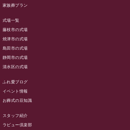
ラビュー草薙イベント情報
(10)
家族葬プラン
2023年9月
ラビュー島田稲荷
(130)
ラビュー藤枝田沼イベント情報
(3)
2023年8月
ラビュー焼津石津
(113)
式場一覧
2023年7月
ラビュー藤枝駅北
(56)
藤枝市の式場
2023年6月
焼津市の式場
ラビュー清水飯田
(29)
島田市の式場
2023年5月
ラビュー西焼津
(77)
静岡市の式場
2023年4月
ラビュー島田六合
(28)
清水区の式場
2023年3月
ラビュー静岡籠上
(3)
2023年2月
ラビュー金谷
(1)
ふれ愛ブログ
2023年1月
イベント情報
ラビュー藤枝本町
(7)
お葬式の豆知識
2022年12月
2022年11月
スタッフ紹介
2022年10月
ラビュー倶楽部