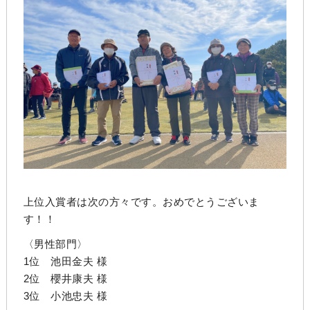
上位入賞者は次の方々です。おめでとうございま
す！！
〈男性部門〉
1位 池田金夫 様
2位 櫻井康夫 様
3位 小池忠夫 様