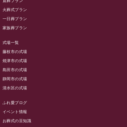
直葬プラン
ラビュー金谷イベント情報
(18)
2023年11月
火葬式プラン
ラビュー藤枝
(190)
ラビュー藤枝本町イベント情報
(18)
一日葬プラン
2023年10月
ラビュー藤枝茶町
(89)
ラビュー草薙イベント情報
(10)
家族葬プラン
2023年9月
ラビュー島田稲荷
(130)
ラビュー藤枝田沼イベント情報
(3)
2023年8月
ラビュー焼津石津
(113)
式場一覧
2023年7月
ラビュー藤枝駅北
(56)
藤枝市の式場
2023年6月
焼津市の式場
ラビュー清水飯田
(29)
島田市の式場
2023年5月
ラビュー西焼津
(77)
静岡市の式場
2023年4月
ラビュー島田六合
(28)
清水区の式場
2023年3月
ラビュー静岡籠上
(3)
2023年2月
ラビュー金谷
(1)
ふれ愛ブログ
2023年1月
イベント情報
ラビュー藤枝本町
(7)
お葬式の豆知識
2022年12月