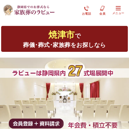
メニュー
お電話
会員
焼津市
で
葬儀･葬式･家族葬をお探しなら