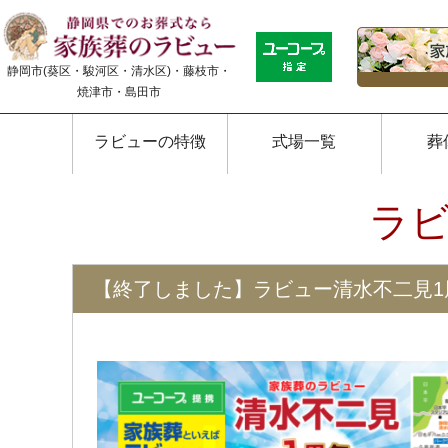
静岡市(葵区・駿河区・清水区)・藤枝市・
焼津市・島田市
ラビューの特徴
式場一覧
葬
ラ
【終了しました】ラビュー清水不二見1