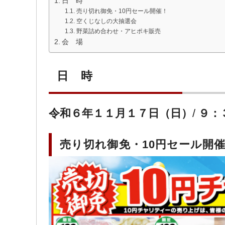
日 時
売り切れ御免・10円セール開催！
空くじなしの大抽選会
野菜詰め合わせ・アヒポキ販売
会 場
日 時
令和６年１１月１７日（日）
/
９：
売り切れ御免・10円セール開