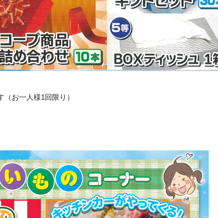
す（お一人様1回限り）
売