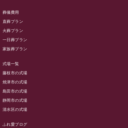
ラビュー静岡下島
(54)
ラビュー島田六合イベント情報
(31)
2024年1月
ラビュー東静岡
(66)
葬儀費用
ラビュー静岡籠上イベント情報
(25)
2023年12月
ラビューリビング静岡沓谷
(50)
直葬プラン
ラビュー金谷イベント情報
(18)
2023年11月
火葬プラン
ラビュー藤枝
(190)
ラビュー藤枝本町イベント情報
(18)
一日葬プラン
2023年10月
ラビュー藤枝茶町
(89)
ラビュー草薙イベント情報
(10)
家族葬プラン
2023年9月
ラビュー島田稲荷
(130)
ラビュー藤枝田沼イベント情報
(3)
2023年8月
ラビュー焼津石津
(113)
式場一覧
2023年7月
ラビュー藤枝駅北
(56)
藤枝市の式場
2023年6月
焼津市の式場
ラビュー清水飯田
(29)
島田市の式場
2023年5月
ラビュー西焼津
(77)
静岡市の式場
2023年4月
ラビュー島田六合
(28)
清水区の式場
2023年3月
ラビュー静岡籠上
(3)
2023年2月
ラビュー金谷
(1)
ふれ愛ブログ