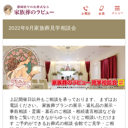
ラビュー清水飯田イベント情報
メニュー
お電話
会員
2022年9月家族葬見学相談会
上記開催日以外もご相談を承っております。 まずはお
電話ください。 家族葬プランの展示・返礼品の展示・
事前相談・霊園・墓石のご相談・相続遺言相談など会
館をご覧いただきながらゆっくりとご相談いただけま
す ご予約ができるお葬式の相談 会館でご見学・ご相