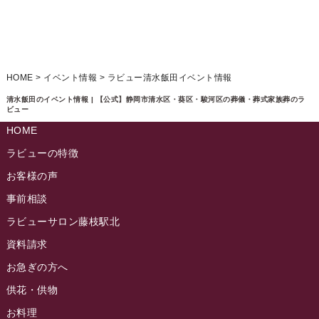
ラビュー焼津石津ふれ愛ブログ
(23)
2025年2月
ラビュー藤枝駅北ふれ愛ブログ
(9)
2025年1月
イベント情報
(224)
ラビュー清水飯田ふれ愛ブログ
(24)
2024年12月
ラビュー静岡下島イベント情報
(92)
HOME
>
イベント情報
>
ラビュー清水飯田イベント情報
ラビュー西焼津ふれ愛ブログ
(20)
2024年11月
ラビュー東静岡イベント情報
(90)
清水飯田のイベント情報 | 【公式】静岡市清水区・葵区・駿河区の葬儀・葬式家族葬のラ
ラビュー島田六合ふれ愛ブログ
(5)
ビュー
2024年10月
ラビュー島田稲荷イベント情報
(84)
HOME
ラビュー静岡籠上ふれ愛ブログ
(9)
2024年9月
ラビュー焼津石津イベント情報
(81)
ラビューの特徴
ラビュー金谷ふれ愛ブログ
(6)
2024年8月
お客様の声
ラビュー藤枝茶町イベント情報
(81)
ラビュー草薙ふれ愛ブログ
(3)
2024年7月
事前相談
ラビュー藤枝イベント情報
(83)
2024年6月
ラビューサロン藤枝駅北
ラビュー静岡沓谷イベント情報
(83)
2024年5月
資料請求
ラビュー藤枝駅北イベント情報
(71)
2024年4月
お急ぎの方へ
お葬式の豆知識
(59)
ラビュー清水飯田イベント情報
(56)
供花・供物
2024年3月
お客様の声
(891)
ラビュー西焼津イベント情報
(42)
お料理
2024年2月