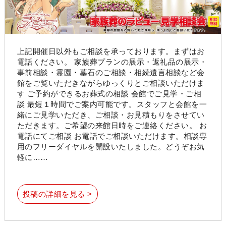
上記開催日以外もご相談を承っております。まずはお
電話ください。 家族葬プランの展示・返礼品の展示・
事前相談・霊園・墓石のご相談・相続遺言相談など会
館をご覧いただきながらゆっくりとご相談いただけま
す ご予約ができるお葬式の相談 会館でご見学・ご相
談 最短１時間でご案内可能です。スタッフと会館を一
緒にご見学いただき、ご相談・お見積もりをさせてい
ただきます。ご希望の来館日時をご連絡ください。 お
電話にてご相談 お電話でご相談いただけます。相談専
用のフリーダイヤルを開設いたしました。どうぞお気
軽に……
投稿の詳細を見る >