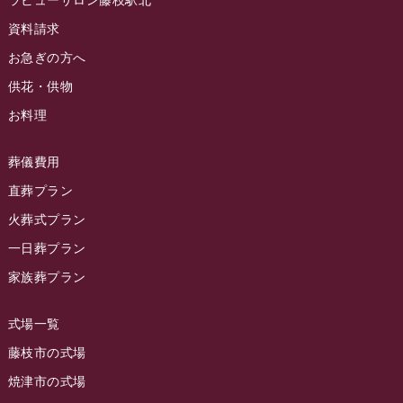
ラビューサロン藤枝駅北
ラビュー静岡沓谷イベント情報
(83)
2024年5月
資料請求
ラビュー藤枝駅北イベント情報
(71)
2024年4月
お急ぎの方へ
お葬式の豆知識
(59)
ラビュー清水飯田イベント情報
(56)
供花・供物
2024年3月
お客様の声
(891)
ラビュー西焼津イベント情報
(42)
お料理
2024年2月
ラビュー静岡下島
(54)
ラビュー島田六合イベント情報
(31)
2024年1月
ラビュー東静岡
(66)
葬儀費用
ラビュー静岡籠上イベント情報
(25)
2023年12月
ラビューリビング静岡沓谷
(50)
直葬プラン
ラビュー金谷イベント情報
(18)
2023年11月
火葬式プラン
ラビュー藤枝
(190)
ラビュー藤枝本町イベント情報
(18)
一日葬プラン
2023年10月
ラビュー藤枝茶町
(89)
ラビュー草薙イベント情報
(10)
家族葬プラン
2023年9月
ラビュー島田稲荷
(130)
ラビュー藤枝田沼イベント情報
(3)
2023年8月
ラビュー焼津石津
(113)
式場一覧
2023年7月
ラビュー藤枝駅北
(56)
藤枝市の式場
2023年6月
焼津市の式場
ラビュー清水飯田
(29)