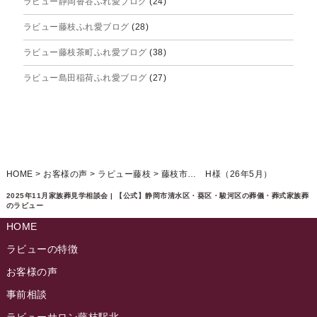
ラビュー静岡沓谷ふれ愛ブログ
(24)
2025年6月
ラビュー藤枝ふれ愛ブログ
(28)
2025年5月
ラビュー藤枝茶町ふれ愛ブログ
(38)
2025年4月
ラビュー島田稲荷ふれ愛ブログ
(27)
2025年3月
ラビュー焼津石津ふれ愛ブログ
(23)
2025年2月
ラビュー藤枝駅北ふれ愛ブログ
(9)
2025年1月
イベント情報
(224)
ラビュー清水飯田ふれ愛ブログ
(24)
2024年12月
ラビュー静岡下島イベント情報
(92)
HOME
>
お客様の声
>
ラビュー藤枝
>
藤枝市… H様（26年5月）
ラビュー西焼津ふれ愛ブログ
(20)
2024年11月
ラビュー東静岡イベント情報
(90)
2025年11月家族葬見学相談会 | 【公式】静岡市清水区・葵区・駿河区の葬儀・葬式家族葬
ラビュー島田六合ふれ愛ブログ
(5)
のラビュー
2024年10月
ラビュー島田稲荷イベント情報
(84)
HOME
ラビュー静岡籠上ふれ愛ブログ
(9)
2024年9月
ラビュー焼津石津イベント情報
(81)
ラビューの特徴
ラビュー金谷ふれ愛ブログ
(6)
2024年8月
お客様の声
ラビュー藤枝茶町イベント情報
(81)
ラビュー草薙ふれ愛ブログ
(3)
2024年7月
事前相談
ラビュー藤枝イベント情報
(83)
2024年6月