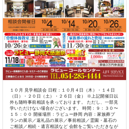
１０月 見学相談会 日程：１０月４日（木）・１４日
（日）・２０日（土）・２６日（金） ※上記開催日以
外も随時事前相談を承っております。 ただし、一部見
学いただけない場合がございます。 時間：９：３０〜
１５：００ 開催場所：ラビュー静岡 内容：家族葬プ
ランの展示／返礼品の展示／事前相談／霊園・墓石の
ご相談／相続・遺言相談など 会館をご覧いただきなが