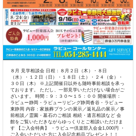
８月 見学相談会 日程：８月２日（木）・８日
（水）・１２日（日）・１８日（土）・２４（金）・
３０日（木） ※上記開催日以外も随時事前相談を承っ
ております。 ただし、一部見学いただけない場合がご
ざいます。 時間：９：３０〜１５：００ 開催場所：
ラビュー静岡・ラビューリビング静岡沓谷・ラビュー
東静岡 内容：家族葬プランの展示／返礼品の展示／事
前相談／霊園・墓石のご相談 相続・遺言相談など 会
館をご覧いただきながらゆっくりとご相談いただけま
す 【ご入会特典】 ・ラビュー倶楽部入会金1,000円 ・
ご入会いただいた方に入会記念粗品プレゼント！！