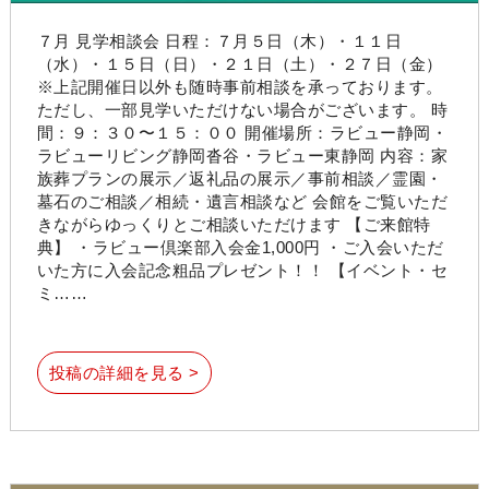
７月 見学相談会 日程：７月５日（木）・１１日
（水）・１５日（日）・２１日（土）・２７日（金）
※上記開催日以外も随時事前相談を承っております。
ただし、一部見学いただけない場合がございます。 時
間：９：３０〜１５：００ 開催場所：ラビュー静岡・
ラビューリビング静岡沓谷・ラビュー東静岡 内容：家
族葬プランの展示／返礼品の展示／事前相談／霊園・
墓石のご相談／相続・遺言相談など 会館をご覧いただ
きながらゆっくりとご相談いただけます 【ご来館特
典】 ・ラビュー倶楽部入会金1,000円 ・ご入会いただ
いた方に入会記念粗品プレゼント！！ 【イベント・セ
ミ……
投稿の詳細を見る >