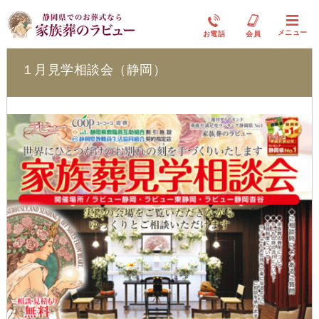
ラビュー静岡下島イベント情報
メニュー
お電話
会員
１月見学相談会（静岡）