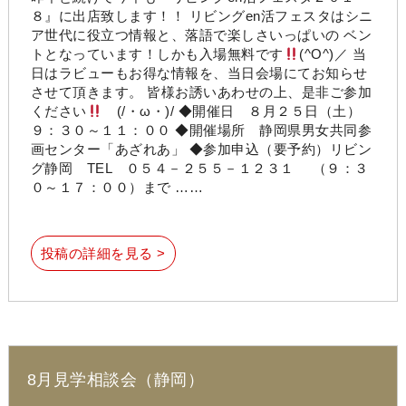
８』に出店致します！！ リビングen活フェスタはシニ
ア世代に役立つ情報と、落語で楽しさいっぱいの ベン
トとなっています！しかも入場無料です
(^O^)／ 当
日はラビューもお得な情報を、当日会場にてお知らせ
させて頂きます。 皆様お誘いあわせの上、是非ご参加
ください
(/・ω・)/ ◆開催日 ８月２５日（土）
９：３０～１１：００ ◆開催場所 静岡県男女共同参
画センター「あざれあ」 ◆参加申込（要予約）リビン
グ静岡 TEL ０５４－２５５－１２３１ （９：３
０～１７：００）まで ……
投稿の詳細を見る >
8月見学相談会（静岡）