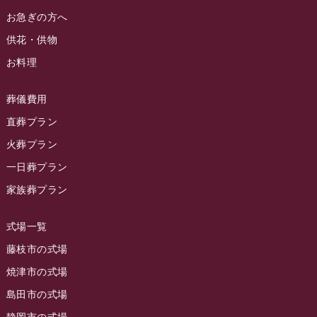
ラビュー藤枝駅北イベント情報
(71)
2024年4月
お急ぎの方へ
お葬式の豆知識
(59)
ラビュー清水飯田イベント情報
(56)
供花・供物
2024年3月
お客様の声
(891)
ラビュー西焼津イベント情報
(42)
お料理
2024年2月
ラビュー静岡下島
(54)
ラビュー島田六合イベント情報
(31)
2024年1月
ラビュー東静岡
(66)
葬儀費用
ラビュー静岡籠上イベント情報
(25)
2023年12月
ラビューリビング静岡沓谷
(50)
直葬プラン
ラビュー金谷イベント情報
(18)
2023年11月
火葬プラン
ラビュー藤枝
(190)
ラビュー藤枝本町イベント情報
(18)
一日葬プラン
2023年10月
ラビュー藤枝茶町
(89)
ラビュー草薙イベント情報
(10)
家族葬プラン
2023年9月
ラビュー島田稲荷
(130)
ラビュー藤枝田沼イベント情報
(3)
2023年8月
ラビュー焼津石津
(113)
式場一覧
2023年7月
ラビュー藤枝駅北
(56)
藤枝市の式場
2023年6月
焼津市の式場
ラビュー清水飯田
(29)
島田市の式場
2023年5月
ラビュー西焼津
(77)