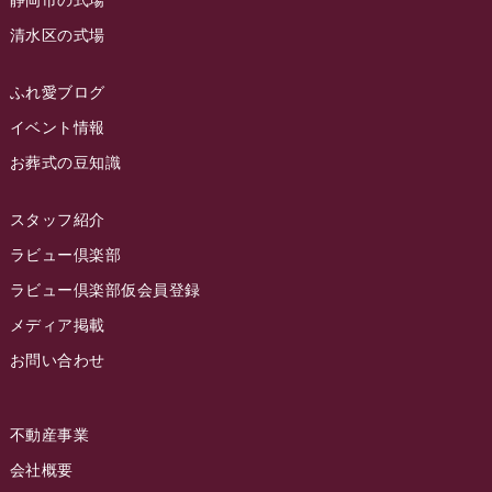
静岡市の式場
2023年4月
ラビュー島田六合
(28)
清水区の式場
2023年3月
ラビュー静岡籠上
(3)
2023年2月
ラビュー金谷
(1)
ふれ愛ブログ
2023年1月
イベント情報
ラビュー藤枝本町
(7)
お葬式の豆知識
2022年12月
2022年11月
スタッフ紹介
2022年10月
ラビュー倶楽部
2022年9月
ラビュー倶楽部仮会員登録
2022年8月
メディア掲載
お問い合わせ
2022年7月
2022年6月
不動産事業
2022年5月
会社概要
2022年4月