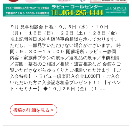
９月 見学相談会 日程：９月５日（水）・１０日
（月）・１６日（日）・２２日（土）・２８日（金）
※上記開催日以外も随時事前相談を承っております。
ただし、一部見学いただけない場合がございます。 時
間：９：３０〜１５：００ 開催場所：ラビュー静岡
内容：家族葬プランの展示／返礼品の展示／事前相談
／霊園・墓石のご相談／相続・遺言相談など 会館をご
覧いただきながらゆっくりとご相談いただけます 【ご
入会特典】 ・ラビュー倶楽部入会金1,000円 ・ご入会
いただいた方に入会記念粗品プレゼント！！ 【イベン
ト・セミナー】 ◆１０月２６日（金）（１……
投稿の詳細を見る >