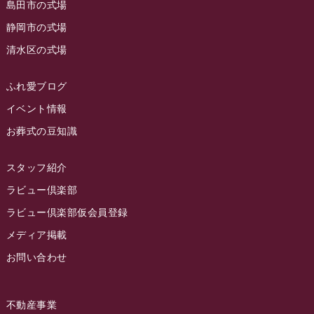
島田市の式場
2023年5月
ラビュー西焼津
(77)
静岡市の式場
2023年4月
ラビュー島田六合
(28)
清水区の式場
2023年3月
ラビュー静岡籠上
(3)
2023年2月
ラビュー金谷
(1)
ふれ愛ブログ
2023年1月
イベント情報
ラビュー藤枝本町
(7)
お葬式の豆知識
2022年12月
2022年11月
スタッフ紹介
2022年10月
ラビュー倶楽部
2022年9月
ラビュー倶楽部仮会員登録
2022年8月
メディア掲載
お問い合わせ
2022年7月
2022年6月
不動産事業
2022年5月