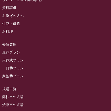
ラビュー静岡沓谷イベント情報
(83)
2024年5月
資料請求
ラビュー藤枝駅北イベント情報
(71)
2024年4月
お急ぎの方へ
お葬式の豆知識
(59)
ラビュー清水飯田イベント情報
(56)
供花・供物
2024年3月
お客様の声
(891)
ラビュー西焼津イベント情報
(42)
お料理
2024年2月
ラビュー静岡下島
(54)
ラビュー島田六合イベント情報
(31)
2024年1月
ラビュー東静岡
(66)
葬儀費用
ラビュー静岡籠上イベント情報
(25)
2023年12月
ラビューリビング静岡沓谷
(50)
直葬プラン
ラビュー金谷イベント情報
(18)
2023年11月
火葬式プラン
ラビュー藤枝
(190)
ラビュー藤枝本町イベント情報
(18)
一日葬プラン
2023年10月
ラビュー藤枝茶町
(89)
ラビュー草薙イベント情報
(10)
家族葬プラン
2023年9月
ラビュー島田稲荷
(130)
ラビュー藤枝田沼イベント情報
(3)
2023年8月
ラビュー焼津石津
(113)
式場一覧
2023年7月
ラビュー藤枝駅北
(56)
藤枝市の式場
2023年6月
焼津市の式場
ラビュー清水飯田
(29)