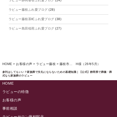
ラビュー静岡沓谷ふれ愛ブログ
(24)
2025年6月
ラビュー藤枝ふれ愛ブログ
(28)
2025年5月
ラビュー藤枝茶町ふれ愛ブログ
(38)
2025年4月
ラビュー島田稲荷ふれ愛ブログ
(27)
2025年3月
ラビュー焼津石津ふれ愛ブログ
(23)
2025年2月
ラビュー藤枝駅北ふれ愛ブログ
(9)
2025年1月
イベント情報
(224)
ラビュー清水飯田ふれ愛ブログ
(24)
2024年12月
ラビュー静岡下島イベント情報
(92)
HOME
>
お客様の声
>
ラビュー藤枝
>
藤枝市… H様（26年5月）
ラビュー西焼津ふれ愛ブログ
(20)
2024年11月
ラビュー東静岡イベント情報
(90)
参列はしてもいい？家族葬で失礼にならないための基礎知識｜【公式】静岡県で葬儀・葬
ラビュー島田六合ふれ愛ブログ
(5)
式なら家族葬のラビュー
2024年10月
ラビュー島田稲荷イベント情報
(84)
HOME
ラビュー静岡籠上ふれ愛ブログ
(9)
2024年9月
ラビュー焼津石津イベント情報
(81)
ラビューの特徴
ラビュー金谷ふれ愛ブログ
(6)
2024年8月
お客様の声
ラビュー藤枝茶町イベント情報
(81)
ラビュー草薙ふれ愛ブログ
(3)
2024年7月
事前相談
ラビュー藤枝イベント情報
(83)
2024年6月
ラビューサロン藤枝駅北