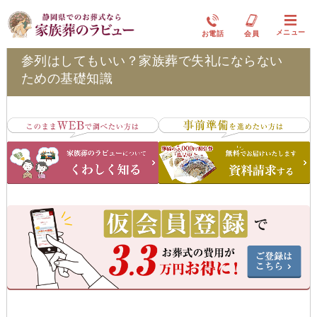
お葬式の豆知識
メニュー
お電話
会員
参列はしてもいい？家族葬で失礼にならない
ための基礎知識