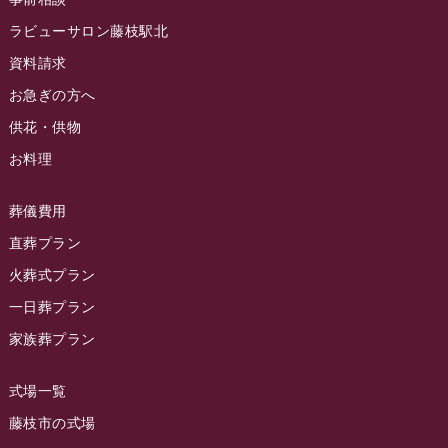
ラビュー藤枝イベント情報
(83)
2024年6月
ラビューサロン藤枝駅北
ラビュー静岡沓谷イベント情報
(83)
2024年5月
資料請求
ラビュー藤枝駅北イベント情報
(71)
2024年4月
お急ぎの方へ
お葬式の豆知識
(59)
ラビュー清水飯田イベント情報
(56)
供花・供物
2024年3月
お客様の声
(891)
ラビュー西焼津イベント情報
(42)
お料理
2024年2月
ラビュー静岡下島
(54)
ラビュー島田六合イベント情報
(31)
2024年1月
ラビュー東静岡
(66)
葬儀費用
ラビュー静岡籠上イベント情報
(25)
2023年12月
ラビューリビング静岡沓谷
(50)
直葬プラン
ラビュー金谷イベント情報
(18)
2023年11月
火葬式プラン
ラビュー藤枝
(190)
ラビュー藤枝本町イベント情報
(18)
一日葬プラン
2023年10月
ラビュー藤枝茶町
(89)
ラビュー草薙イベント情報
(10)
家族葬プラン
2023年9月
ラビュー島田稲荷
(130)
ラビュー藤枝田沼イベント情報
(3)
2023年8月
ラビュー焼津石津
(113)
式場一覧
2023年7月
ラビュー藤枝駅北
(56)
藤枝市の式場