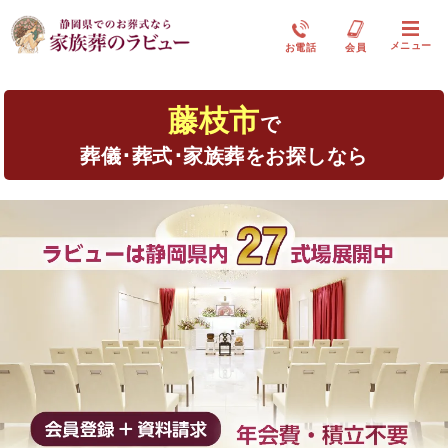
メニュー
お電話
会員
藤枝市
で
葬儀･葬式･家族葬をお探しなら