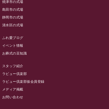
2023年6月
焼津市の式場
ラビュー清水飯田
(29)
島田市の式場
2023年5月
ラビュー西焼津
(77)
静岡市の式場
2023年4月
ラビュー島田六合
(28)
清水区の式場
2023年3月
ラビュー静岡籠上
(3)
2023年2月
ラビュー金谷
(1)
ふれ愛ブログ
2023年1月
イベント情報
ラビュー藤枝本町
(7)
お葬式の豆知識
2022年12月
2022年11月
スタッフ紹介
2022年10月
ラビュー倶楽部
2022年9月
ラビュー倶楽部仮会員登録
2022年8月
メディア掲載
お問い合わせ
2022年7月
2022年6月