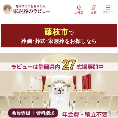
メニュー
お電話
会員
藤枝市
で
葬儀･葬式･家族葬をお探しなら