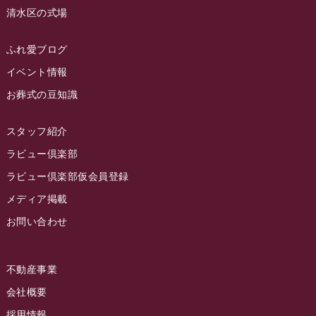
清水区の式場
2023年3月
ラビュー静岡籠上
(3)
2023年2月
ラビュー金谷
(1)
ふれ愛ブログ
2023年1月
イベント情報
ラビュー藤枝本町
(7)
お葬式の豆知識
2022年12月
2022年11月
スタッフ紹介
2022年10月
ラビュー倶楽部
2022年9月
ラビュー倶楽部仮会員登録
2022年8月
メディア掲載
お問い合わせ
2022年7月
2022年6月
不動産事業
2022年5月
会社概要
2022年4月
採用情報