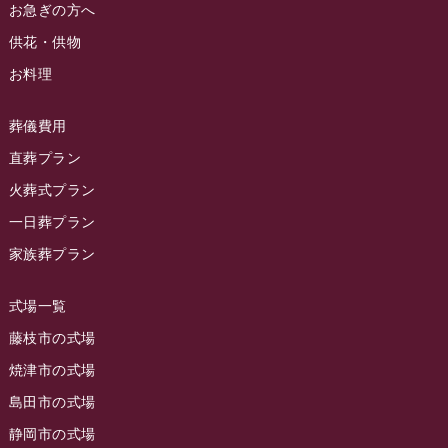
2024年4月
お急ぎの方へ
お葬式の豆知識
(59)
ラビュー清水飯田イベント情報
(56)
供花・供物
2024年3月
お客様の声
(891)
ラビュー西焼津イベント情報
(42)
お料理
2024年2月
ラビュー静岡下島
(54)
ラビュー島田六合イベント情報
(31)
2024年1月
ラビュー東静岡
(66)
葬儀費用
ラビュー静岡籠上イベント情報
(25)
2023年12月
ラビューリビング静岡沓谷
(50)
直葬プラン
ラビュー金谷イベント情報
(18)
2023年11月
火葬式プラン
ラビュー藤枝
(190)
ラビュー藤枝本町イベント情報
(18)
一日葬プラン
2023年10月
ラビュー藤枝茶町
(89)
ラビュー草薙イベント情報
(10)
家族葬プラン
2023年9月
ラビュー島田稲荷
(130)
ラビュー藤枝田沼イベント情報
(3)
2023年8月
ラビュー焼津石津
(113)
式場一覧
2023年7月
ラビュー藤枝駅北
(56)
藤枝市の式場
2023年6月
焼津市の式場
ラビュー清水飯田
(29)
島田市の式場
2023年5月
ラビュー西焼津
(77)
静岡市の式場
2023年4月
ラビュー島田六合
(28)