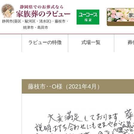
静岡市(葵区・駿河区・清水区)・藤枝市・
焼津市・島田市
ラビューの特徴
式場一覧
葬
藤枝市‥O様（2021年4月）