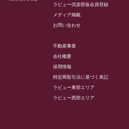
2024年3月
ラビュー倶楽部仮会員登録
お客様の声
(891)
ラビュー西焼津イベント情報
(42)
2024年2月
ラビュー静岡下島
メディア掲載
(54)
ラビュー島田六合イベント情報
(31)
2024年1月
ラビュー東静岡
お問い合わせ
(66)
ラビュー静岡籠上イベント情報
(25)
2023年12月
ラビューリビング静岡沓谷
(50)
ラビュー金谷イベント情報
(18)
2023年11月
ラビュー藤枝
不動産事業
(190)
ラビュー藤枝本町イベント情報
(18)
2023年10月
ラビュー藤枝茶町
会社概要
(89)
ラビュー草薙イベント情報
(10)
2023年9月
ラビュー島田稲荷
採用情報
(130)
ラビュー藤枝田沼イベント情報
(3)
2023年8月
ラビュー焼津石津
特定商取引法に基づく表記
(113)
2023年7月
ラビュー藤枝駅北
ラビュー東部エリア
(56)
2023年6月
ラビュー清水飯田
ラビュー西部エリア
(29)
2023年5月
ラビュー西焼津
(77)
2023年4月
ラビュー島田六合
(28)
2023年3月
ラビュー静岡籠上
(3)